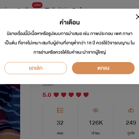
มาใหม่
การ์ตูน
ดรีมแชท
ธัญลิสต์
ค้นหา
คำเตือน
นิยายเรื่องนี้มีเนื้อหาหรือรูปแบบการนำเสนอ เช่น ภาพประกอบ เพศ ภาษา
หุบเขาสวาทขวดยาฝั
เป็นต้น ที่อาจไม่เหมาะสมกับผู้อ่านที่อายุต่ำกว่า 18 ปี ควรใช้วิจารณญาน ใน
การอ่านหรือควรได้รับคำแนะนำจากผู้ใหญ่
NC🔞💯
ยกเลิก
ตกลง
นักเขียน:
ณภฏ4289.
อีโรติก
5.0
32
126K
249
ตอน
เข้าชม
ถูกใจ