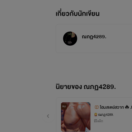
เกี่ยวกับนักเขียน
ณภฏ4289.
นิยายของ ณภฏ4289.
จบ
โฮมสเตย์สวาท🔥.N
ณภฏ4289.
อีโรติก