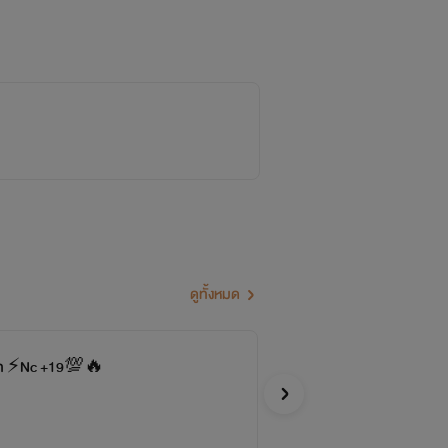
ดูทั้งหมด
จบ
เล
าท ⚡️Nc +19💯🔥
ณภฏ
อีโรติก