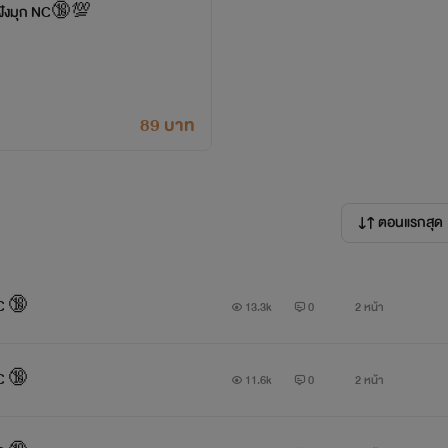
หุบเขาสวาทขวดยาฝังมุก NC🔞💯
89 บาท
ตอนแรกสุด
NC 🔞
13.3k
0
2 หน้า
NC 🔞
11.6k
0
2 หน้า