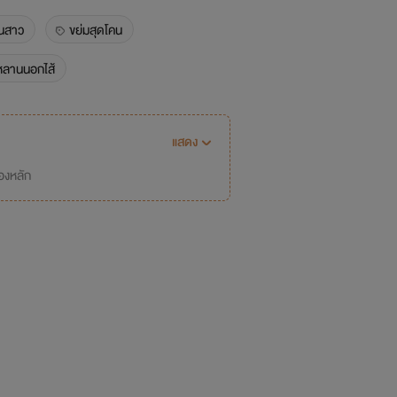
นสาว
ขย่มสุดโคน
หลานนอกไส้
แสดง
่องหลัก