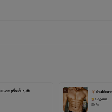
C+23 (เรื่องสั้นๆ)🔥
จบ
ร่านโล้สว
ณภฏ4289.
อีโรติก