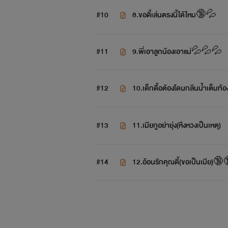
#10
8.ขอดี้เล่นตรงนี้ได้ไหม🔞💦
#11
9.พี่เอาลูกน้องเอาแม่💦💦💦
#12
10.เด็กดื้อต้องโดนกลืนน้ำเต็ม
#13
11.เมียกูอย่ายุ่ง(หึงหวงเป็นเหตุ)
#14
12.อ้อนรักคุณดี้(ขอเป็นเมี