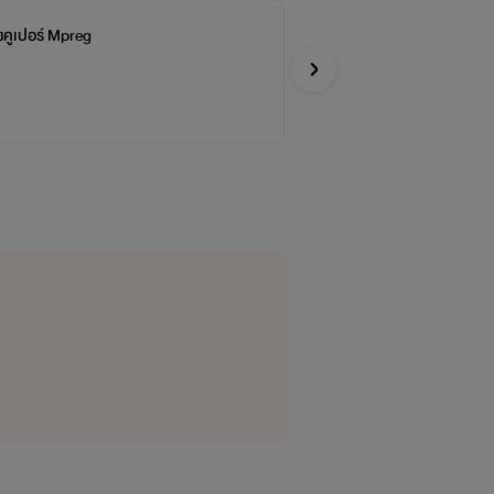
งคูเปอร์ Mpreg
คุ
จบ
โรแ
Y