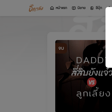
หน้าแรก
นิยาย
อีบุ๊ก
จบ