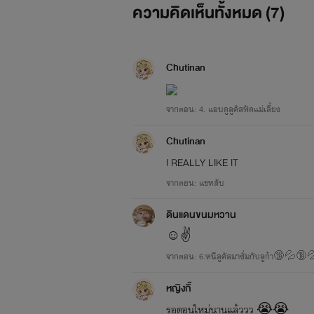
ความคิดเห็นทั้งหมด (
7
)
Chutinan
จากตอน: 4. แอบดูลูคัสฟัดแม่เลี้ยง
Chutinan
I REALLY LIKE IT
จากตอน: แชทลับ
ดินแดนขนมหวาน
☺️✌️
จากตอน: 6.หนีลูคัสมาซั่มกับลูก้า🔞💦
หญิงกิ๊
รอตอนใหม่นานแล้ววว 😭😭