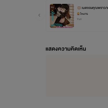
เมดของคุณพราว/พ
จบ
โรแกน
Yuri
แสดงความคิดเห็น