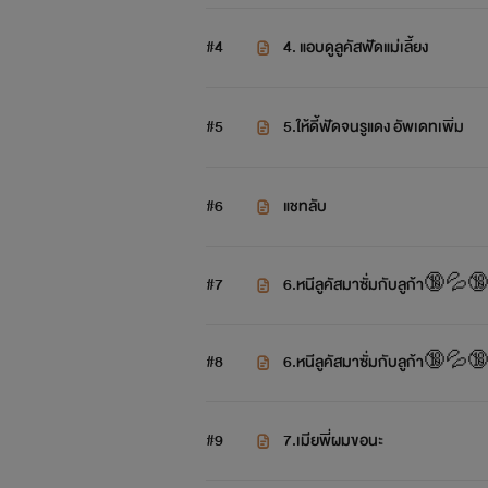
#4
4. แอบดูลูคัสฟัดแม่เลี้ยง
#5
5.ให้ดี้ฟัดจนรูแดง อัพเดทเพิ่ม
#6
แชทลับ
#7
6.หนีลูคัสมาซั่มกับลูก้า🔞
#8
6.หนีลูคัสมาซั่มกับลูก้า🔞
#9
7.เมียพี่ผมขอนะ