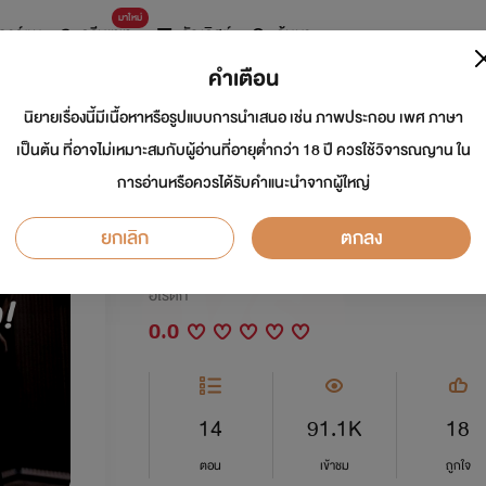
มาใหม่
การ์ตูน
ดรีมแชท
ธัญลิสต์
ค้นหา
คำเตือน
นิยายเรื่องนี้มีเนื้อหาหรือรูปแบบการนำเสนอ เช่น ภาพประกอบ เพศ ภาษา
daddy ปืนโตเผด็จศึ
เป็นต้น ที่อาจไม่เหมาะสมกับผู้อ่านที่อายุต่ำกว่า 18 ปี ควรใช้วิจารณญาน ใน
การอ่านหรือควรได้รับคำแนะนำจากผู้ใหญ่
ร่าน
ยกเลิก
ตกลง
นักเขียน:
โรแกน
อีโรติก
0.0
14
91.1K
18
ตอน
เข้าชม
ถูกใจ