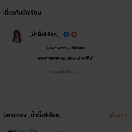
เกี่ยวกับนักเขียน
_น้ำผึ้งสีเลือด_
HONEY VESPER - น้ำผึ้งสีเลือด
HONEY VESPER แปลว่า ที่รักยามค่ำคืน 🖤🌌
ขอบคุณที่ติดตามผลงานค่ะ 🙏💙🙇‍♀️
แสดงเพิ่มเติม
น้ำผึ้งขอบคุณทุกๆ คนที่ซัพพอร์ตนะคะ
น้อมรับทุกคำติ-ชม และพร้อมปรับปรุงค่ะ 🙏🏻🥰
นิยายของ _น้ำผึ้งสีเลือด_
ดูทั้งหมด