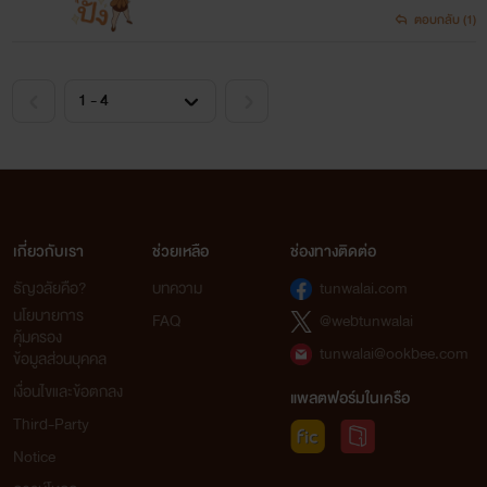
ตอบกลับ (1)
เกี่ยวกับเรา
ช่วยเหลือ
ช่องทางติดต่อ
ธัญวลัยคือ?
บทความ
tunwalai.com
นโยบายการ
FAQ
@webtunwalai
คุ้มครอง
tunwalai@ookbee.com
ข้อมูลส่วนบุคคล
เงื่อนไขและข้อตกลง
แพลตฟอร์มในเครือ
Third-Party
Notice