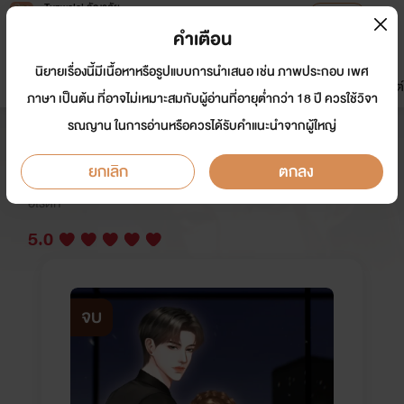
Tunwalai ธัญวลัย
เปิดแอป
เพื่อประสบการณ์ที่ดีกว่าบนมือถือ
คำเตือน
เข้าสู่ระบบ
นิยายเรื่องนี้มีเนื้อหาหรือรูปแบบการนำเสนอ เช่น ภาพประกอบ เพศ
มาใหม่
หน้าแรก
นิยาย
อีบุ๊ก
การ์ตูน
ดรีมแชท
ธัญลิสต์
ภาษา เป็นต้น ที่อาจไม่เหมาะสมกับผู้อ่านที่อายุต่ำกว่า 18 ปี ควรใช้วิจา
รณญาน ในการอ่านหรือควรได้รับคำแนะนำจากผู้ใหญ่
ในปกครองของมาเฟีย NC20+
ยกเลิก
ตกลง
นักเขียน:
_น้ำผึ้งสีเลือด_
อีโรติก
5.0
จบ