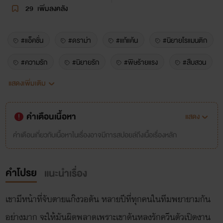
29
เพิ่มลงคลัง
#แอ็คชั่น
#ดราม่า
#แก้แค้น
#นิยายโรแมนติก
#ความรัก
#นิยายรัก
#พิษร้ายแรง
#สืบสวน
แสดงเพิ่มเติม
#เร่าร้อน
คำเตือนเนื้อหา
แสดง
คำเตือนเกี่ยวกับเนื้อหาในเรื่องอาจมีการสปอยล์ถึงเนื้อเรื่องหลัก
คำโปรย
แนะนำเรื่อง
เขามีหน้าที่จับตายแก๊งวอตัน หลายปีที่ทุกคนในทีมพยายามกัน
อย่างมาก จะให้มันผิดพลาดเพราะเขาดันหลงรักควีนตัวเปิดงาน