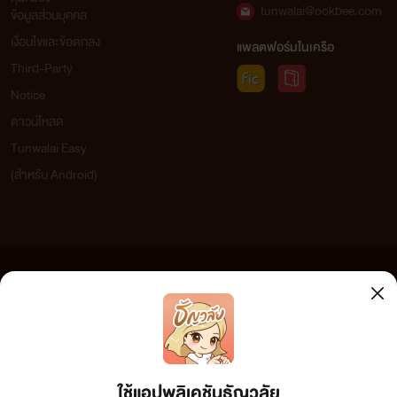
tunwalai@ookbee.com
ข้อมูลส่วนบุคคล
เงื่อนไขและข้อตกลง
แพลตฟอร์มในเครือ
Third-Party
Notice
ดาวน์โหลด
Tunwalai Easy
(สำหรับ Android)
ข้อความที่ท่านได้อ่านจากเว็บไซต์นี้เกิดจากการเขียนโดยสาธารณชนและเผยแพร่โดยอัตโนมัติ ผู้ดูแล
เว็บไซต์แห่งนี้ไม่ได้เห็นด้วยและไม่ขอรับผิดชอบต่อข้อความใดๆ ทั้งสิ้น ดังนั้นผู้อ่านทุกท่านโปรดใช้
วิจารณญาณในการกลั่นกรองด้วยตนเอง และหากท่านพบข้อความใดๆ ที่ขัดต่อกฎหมายและศีลธรรม
กรุณาแจ้งมาที่
tunwalai@ookbee.com
เพื่อทีมงานจะได้ดำเนินการในทันที ทั้งนี้ ทางเว็บไซต์ขอสงวน
ลิขสิทธิ์ตามพระราชบัญญัติลิขสิทธิ์ (ฉบับเพิ่มเติม) พ.ศ.2558
ใช้แอปพลิเคชันธัญวลัย