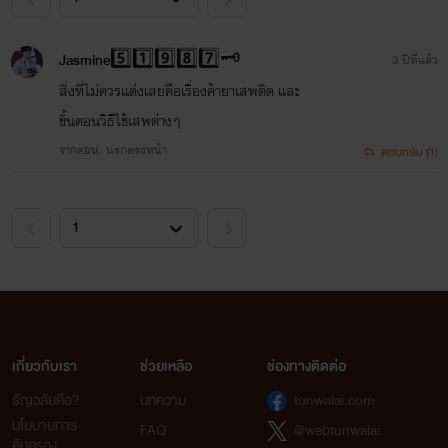
Jasmine5️⃣1️⃣9️⃣8️⃣7️⃣🗝
3 ปีที่แล้ว
สิ่งที่ไม่ควรแต่งเลยคือเรื่องค้ายาเสพติด และ
ขั้นตอนวิธีใช้เสพต่างๆ
จากตอน: นรกตรงหน้า
ตอบกลับ (1)
เกี่ยวกับเรา
ช่วยเหลือ
ช่องทางติดต่อ
ธัญวลัยคือ?
บทความ
tunwalai.com
นโยบายการ
FAQ
@webtunwalai
คุ้มครอง