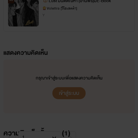
Lust มนต์ตัณหา (อ่านฟรี)มีE-Book
นามปากกา มี i หรือไม่มี i ก็ได้น๊า ไรท์เปลี่ยนเอาเฮง ๆ 555+
Volettra [วีโอเลตต้า]
Y
Volettra [วีโอเลตต้า] และ Violettra [วีโอเลตต้า]
E-Book
ของไรท์จะสลับจัดโปรลดราคาพิเศษให้อยู่เป็นระยะนะคะ
แสดงความคิดเห็น
แต่ทั้งนี้จะราคาไม่พิเศษเท่ากับตอนเปิดตัวขาย 14 วันแรก ฝากคุณรี้ดเอ็นดูลูกรักช่วงเปิดขายครั้งแรก
ด้วยนะจ๊
กรุณาเข้าสู่ระบบเพื่อแสดงความคิดเห็น
เข้าสู่ระบบ
ความคิดเห็นทั้งหมด (
1
)