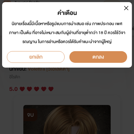
Tunwalai ธัญวลัย
เปิดแอป
เพื่อประสบการณ์ที่ดีกว่าบนมือถือ
คำเตือน
เข้าสู่ระบบ
นิยายเรื่องนี้มีเนื้อหาหรือรูปแบบการนำเสนอ เช่น ภาพประกอบ เพศ
มาใหม่
หน้าแรก
นิยาย
อีบุ๊ก
การ์ตูน
ดรีมแชท
ธัญลิสต์
ภาษา เป็นต้น ที่อาจไม่เหมาะสมกับผู้อ่านที่อายุต่ำกว่า 18 ปี ควรใช้วิจา
รณญาน ในการอ่านหรือควรได้รับคำแนะนำจากผู้ใหญ่
POISON EFFECT : พิษร้ายแรง
(อ่านฟรี) มีE-Book
ยกเลิก
ตกลง
นักเขียน:
Volettra [วีโอเลตต้า]
อีโรติก
5.0
จบ