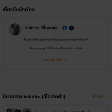
เกี่ยวกับนักเขียน
Volettra [วีโอเลตต้า]
เป็นกำลังใจให้ไรท์ด้วยการกดหัวใจดวงน้อยๆ และกดติดตามด้วยนะจ๊
🙏 กราบขอบคุณที่ทำให้ไรท์คนนี้มีรอยยิ้มกับงานเขียน
แสดงเพิ่มเติม
ติดตาม Tiktok ได้สองช่องทาง @violettra_writer และ @.violettra
**งานเขียนที่อัพลงของไรท์คืองานเขียนที่เขียนจบแล้วทุกเรื่องน๊า**
** ไม่ต้องกลัวโดนเท**
**มีแต่แอบกลัวว่า จบไม่ถูกใจน๊า เพราะเปลี่ยนตอนจบแก้ไขบ่ได้เด้อ**
นิยายของ Volettra [วีโอเลตต้า]
ดูทั้งหมด
รักนักอ่านทุกท่านที่ผ่านเข้ามาบนถนนสายนี้
จบ