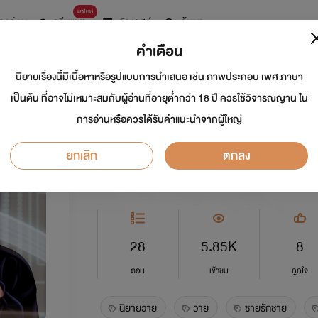
มาใหม่
การ์ตูน
ดรีมแชท
ธัญลิสต์
ค้นหา
คำเตือน
นิยายเรื่องนี้มีเนื้อหาหรือรูปแบบการนำเสนอ เช่น ภาพประกอบ เพศ ภาษา
ซ่อนกลิ่นรัก [ Lov
เป็นต้น ที่อาจไม่เหมาะสมกับผู้อ่านที่อายุต่ำกว่า 18 ปี ควรใช้วิจารณญาน ใน
การอ่านหรือควรได้รับคำแนะนำจากผู้ใหญ่
นักเขียน:
Cottonwild
ยกเลิก
ตกลง
Y
5.0
28
5.85K
8
ตอน
เข้าชม
ถูกใจ
นิยายวาย
วาย
ชายรักชาย