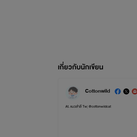
เกี่ยวกับนักเขียน
Cottonwild
At. แมวสำลี Tw; @cottonwildcat
เขียนทุกอย่างจากความคิด ความรู้สึกที่ถอดบางช่