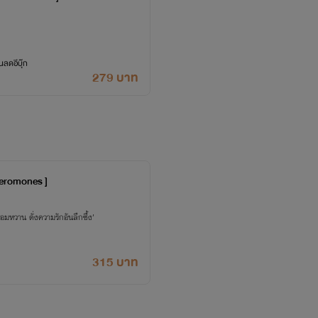
ลดอีบุ๊ก
279 บาท
heromones ]
หอมหวาน ดั่งความรักอันลึกซึ้ง’
315 บาท