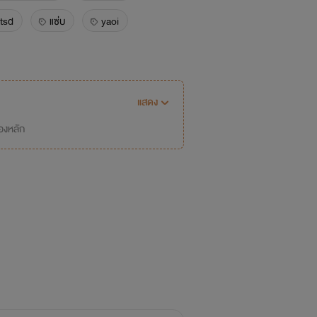
tsd
แซ่บ
yaoi
ดราม่าเล็กน้อย
น้ำหอม
กมีปม
อบอุ่นหัวใจ
คู่กัด
แสดง
่องหลัก