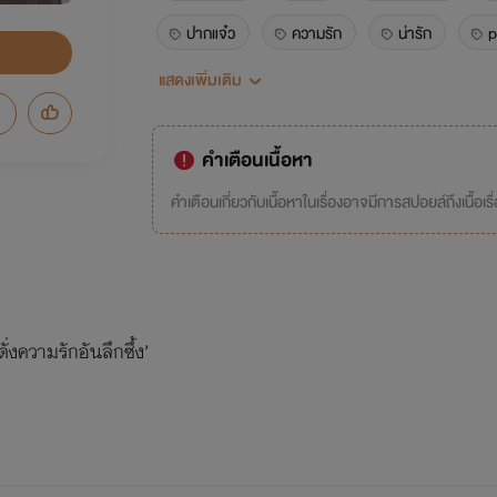
ปากแจ๋ว
ความรัก
น่ารัก
p
แสดงเพิ่มเติม
นิยายรัก
ตลก
มีเรื่องราว
เอาใจช่วย
นิยายวายปัจจุบัน
พระเอ
คำเตือนเนื้อหา
คำเตือนเกี่ยวกับเนื้อหาในเรื่องอาจมีการสปอยล์ถึงเนื้อเรื
่งความรักอันลึกซึ้ง’