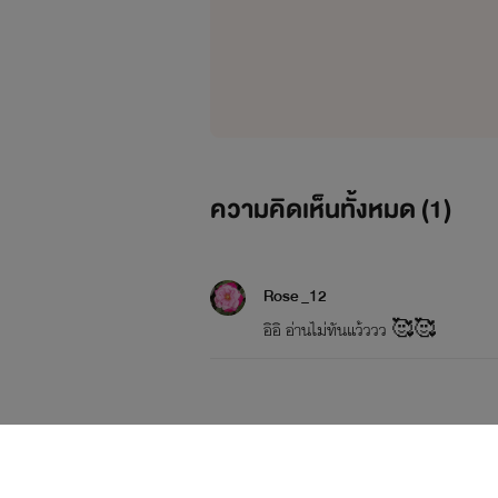
ความคิดเห็นทั้งหมด (
1
)
Rose _12
อิอิ อ่านไม่ทันแว้ววว 🥰🥰