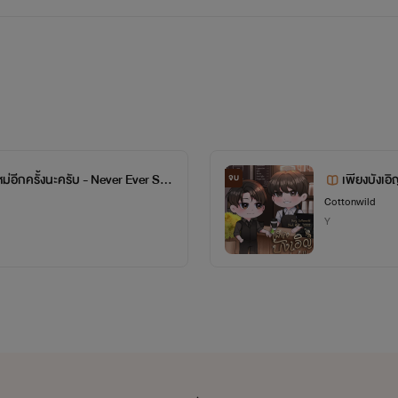
ใหม่อีกครั้งนะครับ - Never Ever Say
เพียงบังเอ
จบ
รค์ผ่านตัวอักษร
Cottonwild
Y