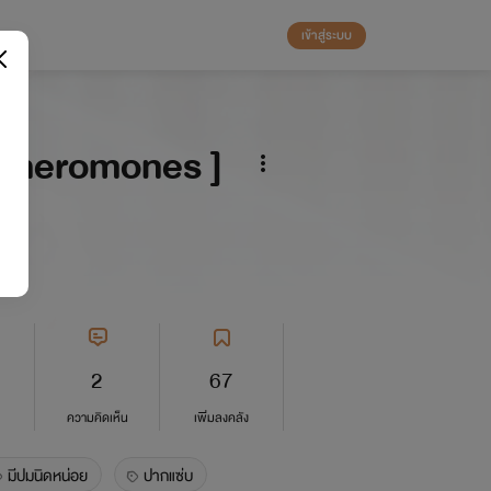
เข้าสู่ระบบ
e Pheromones ]
2
67
ความคิดเห็น
เพิ่มลงคลัง
มีปมนิดหน่อย
ปากแซ่บ