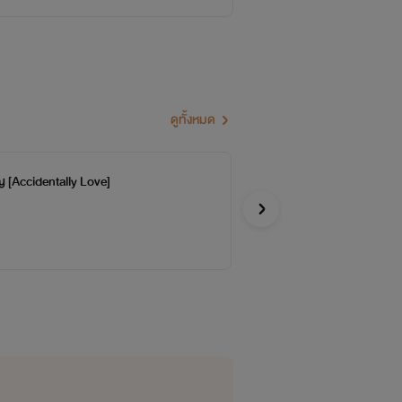
ดูทั้งหมด
ิญ [Accidentally Love]
เค
จบ
Cotton
Y