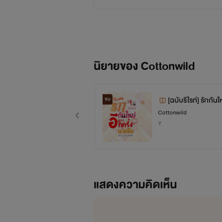
ทุกตัวอักษร สะท้อนค่าของความรู้สึกผู้แต่ง
นิยายของ Cottonwild
ขอบคุณสำหรับการอ่าน :)
[ฉบับรีไรท์] รักกัน
จบ
อยากมีเรื่องราวของตัวเอง ในรูปแบบของการสร้างสรร
'The End'
Cottonwild
Y
แสดงความคิดเห็น