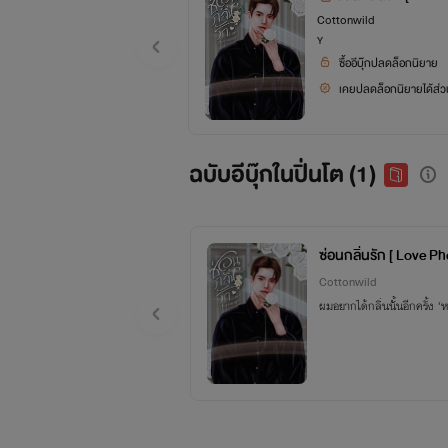
Cottonwild
Y
ซื้ออีบุ๊กปลดล็อกนิยาย
เคยปลดล็อกนิยายได้ส่วน
ฉบับอีบุ๊กในปิ่นโต (1)
ซ่อนกลิ่นรัก [ Love P
Cottonwild
ผมอยากได้กลิ่นนั้นอีกครั้ง ‘