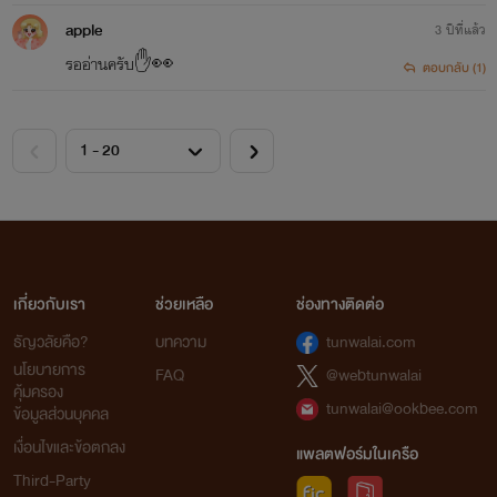
apple
3 ปีที่แล้ว
รออ่านครับ✋👀
ตอบกลับ (1)
เกี่ยวกับเรา
ช่วยเหลือ
ช่องทางติดต่อ
ธัญวลัยคือ?
บทความ
tunwalai.com
นโยบายการ
FAQ
@webtunwalai
คุ้มครอง
tunwalai@ookbee.com
ข้อมูลส่วนบุคคล
เงื่อนไขและข้อตกลง
แพลตฟอร์มในเครือ
Third-Party