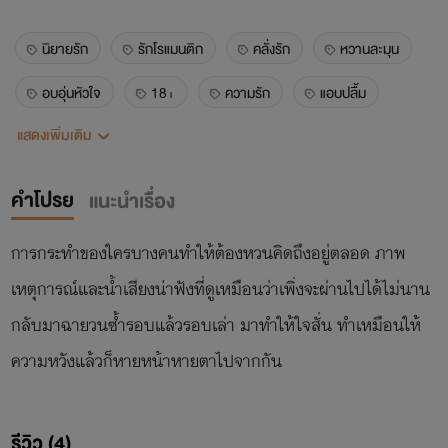
นิยายรัก
รักโรแมนติก
คลั่งรัก
หวานละมุน
อบอุ่นหัวใจ
18+
ความรัก
แอบปลื้ม
แสดงเพิ่มเติม
หนุ่มในฝัน
ชายหญิง
คำโปรย
แนะนำเรื่อง
การกระทำของใครบางคนทำให้ต้องหวนคิดถึงอยู่ตลอด ภาพ
เหตุการณ์และน้ำเสียงน่าฟังที่ดูเหมือนว่าเพิ่งจะผ่านไปได้ไม่นาน
กลับมาฉายวนซ้ำรอบแล้วรอบเล่า มาทำให้ใจสั่น ทำเหมือนให้
ความหวังแล้วก็หายหน้าหายตาไปจากกัน
รีวิว (4)