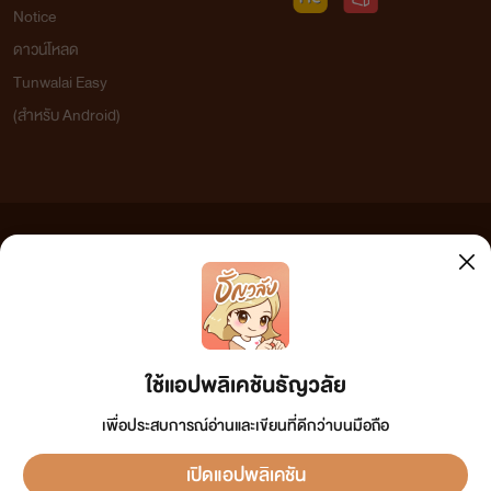
Notice
ดาวน์โหลด
Tunwalai Easy
(สำหรับ Android)
ข้อความที่ท่านได้อ่านจากเว็บไซต์นี้เกิดจากการเขียนโดยสาธารณชนและเผยแพร่โดยอัตโนมัติ ผู้ดูแล
เว็บไซต์แห่งนี้ไม่ได้เห็นด้วยและไม่ขอรับผิดชอบต่อข้อความใดๆ ทั้งสิ้น ดังนั้นผู้อ่านทุกท่านโปรดใช้
วิจารณญาณในการกลั่นกรองด้วยตนเอง และหากท่านพบข้อความใดๆ ที่ขัดต่อกฎหมายและศีลธรรม
กรุณาแจ้งมาที่
tunwalai@ookbee.com
เพื่อทีมงานจะได้ดำเนินการในทันที ทั้งนี้ ทางเว็บไซต์ขอสงวน
ลิขสิทธิ์ตามพระราชบัญญัติลิขสิทธิ์ (ฉบับเพิ่มเติม) พ.ศ.2558
ใช้แอปพลิเคชันธัญวลัย
เพื่อประสบการณ์อ่านและเขียนที่ดีกว่าบนมือถือ
เปิดแอปพลิเคชัน