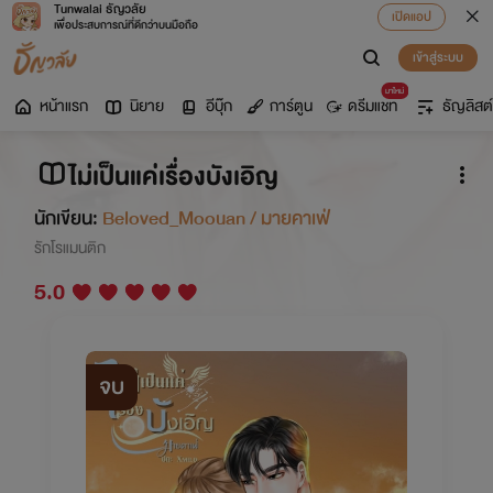
Tunwalai ธัญวลัย
เปิดแอป
เพื่อประสบการณ์ที่ดีกว่าบนมือถือ
เข้าสู่ระบบ
มาใหม่
หน้าแรก
นิยาย
อีบุ๊ก
การ์ตูน
ดรีมแชท
ธัญลิสต์
ไม่เป็นแค่เรื่องบังเอิญ
นักเขียน:
Beloved_Moouan / มายคาเฟ่
รักโรแมนติก
5.0
จบ