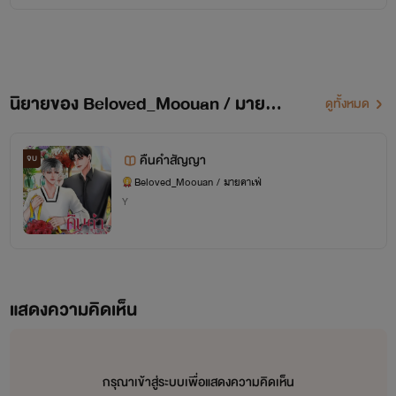
นิยายของ Beloved_Moouan / มายคาเฟ่
ดูทั้งหมด
คืนคำสัญญา
จบ
Beloved_Moouan / มายคาเฟ่
Y
สวัสดีค่ะคุณนักอ่านที่น่ารักทุกท่าน
ขอต้อนรับเข้าสู่โลกที่เต็มไปด้วยจินตนาการของนักเขียนผู้พร่ำเพ้อค่ะ
😋
นิยายที่คุณผู้อ่านจะได้อ่านต่อไปนี้เป็นแนวฟีลกู๊ด อบอุ่นหัวใจ เรียกรอยยิ้ม (ปนน้ำตาบ้างเล็กน้อย)
แสดงความคิดเห็น
ไรต์อาจจะทิ้งช่วงผลงานแต่ละเรื่องค่อนข้างห่างกันหลายเดือน ด้วยปัจจัยหลาย ๆ อย่าง
แต่งานเขียนก็ยังเป็นงานที่ไรต์รักเสมอไม่ทิ้งแน่นอน
มาช้าแต่รับรองว่ามาชัวร์
ฝากติดตามกันด้วยนะคะ🫶🏻💚
กรุณาเข้าสู่ระบบเพื่อแสดงความคิดเห็น