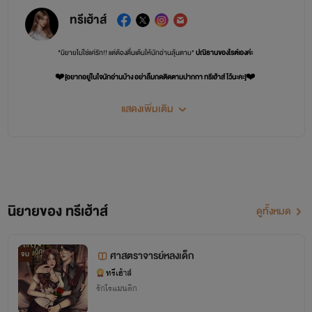
ทรีเฮ้าส์
"นิยายไม่ใช่แค่รัก!! แต่ต้องตื่นเต้นให้นักอ่านลุ้นตาม"
ปณิธานของไรต์เองค่ะ
❤️
[อยากอยู่ในใจนักอ่านบ้าง อย่าลืมกดติดตามปากกา ทรีเฮ้าส์ ไว้นะคะ]
❤️
สวัสดีค่ะ นามปากกา 'ทรีเฮ้าส์' จะเรียก 'ทรี' เฉยๆก็ได้
แสดงเพิ่มเติม
ห่างหายจากการแต่งนิยายไปหลายปี ตอนนี้กลับมาแต่งเต็มเวลาและถาวรแล้วค่ะ
แต่งแนว หญิงXชาย
สไตล์ถนัด มาเฟีย หมอ การแพทย์ ประธานบริษัท นิยายมีเด็กมีลูกติด
นิยายของ ทรีเฮ้าส์
ดูทั้งหมด
ศาสตราจารย์หลงเด็ก
จบ
ทรีเฮ้าส์
รักโรแมนติก