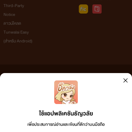
Third-Party
Notice
ดาวน์โหลด
Tunwalai Easy
(สำหรับ Android)
ข้อความที่ท่านได้อ่านจากเว็บไซต์นี้เกิดจากการเขียนโดยสาธารณชนและเผยแพร่โดยอัตโนมัติ ผู้ดูแล
เว็บไซต์แห่งนี้ไม่ได้เห็นด้วยและไม่ขอรับผิดชอบต่อข้อความใดๆ ทั้งสิ้น ดังนั้นผู้อ่านทุกท่านโปรดใช้
วิจารณญาณในการกลั่นกรองด้วยตนเอง และหากท่านพบข้อความใดๆ ที่ขัดต่อกฎหมายและศีลธรรม
กรุณาแจ้งมาที่
tunwalai@ookbee.com
เพื่อทีมงานจะได้ดำเนินการในทันที ทั้งนี้ ทางเว็บไซต์ขอสงวน
ลิขสิทธิ์ตามพระราชบัญญัติลิขสิทธิ์ (ฉบับเพิ่มเติม) พ.ศ.2558
ใช้แอปพลิเคชันธัญวลัย
เพื่อประสบการณ์อ่านและเขียนที่ดีกว่าบนมือถือ