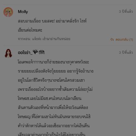
Molly
3 ปีที่แล้ว
สอบถามเรื่อง บอสคะ! อย่ามาคลั่งรัก ไรท์
เขียนต่อไหมคะ
จากตอน: แจ้งค่ะ เข้ามาอ่านกันหน่อย
ตอบกลับ (1)
ออโรร่า_🪸🪼​
3 ปีที่แล้ว
โอเคพอจ้าาาานางก็ง่ายของนางกุคาดหวังอะ
รายยยยเปลืองตังจังวุ้ยยยยย อยากรู้จังถ้านาง
อยู่ในโลกชีวิตจริงๆนางจะโดนใครสวมเขา
เพราะเรื่องอะไรบ้างอยากซ้ำเติมความโง่อะกุไม่
โทษผช.เลยไม่มีผช.คนไหนบนโลกเขียน
สันดานตัวเองที่หน้าผากเพื่อให้ระวังเเต่ต้อง
โทษผญ.ที่โง่ตามเขาไม่ทันมันหลายรอบจนใช้
คำว่าดักดารได้เเล้วอะเซ็งมากอยากได่เงินคืน
เสียเวลาอ่านมากถ้าเป็นไปได้ไม่อยากเห็น