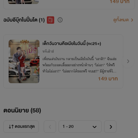
149 บาท
ฉบับอีบุ๊กในปิ่นโต (1)
ดูทั้งหมด
เด็กวันวานคือเมียในวันนี้ (nc25+)
ทรีเฮ้าส์
เพื่อนเล่นวันวาน กลายเป็นเมียในวันนี้ "เอาสิ!!" ฉันเอ่ย
พร้อมกับถอดเสื้อออกอย่างหน้าด้านๆ "ไม่เอา" "ให้ฟรี
ทำไมไม่เอา!!" "ไม่อยากได้ของฟรี จบมะ!!" มีผู้ชายที่ไหน
กัน? เห็นร่างเปลือยของฉันแล้วจะไม่คิดอะไร
149 บาท
ตอนนิยาย (
58
)
ตอนแรกสุด