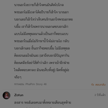
นางเอกโวยวายก็เข้าใจคนมันคิดไปไกล
พระเอกไม่มีเวลาได้อธิบายก็เข้าใจ นางเอก
บอกเลยก็เข้าใจว่าเจ็บคนรักนอกใจพระเอกตอ
บอื้ม เราก็เข้าใจเพราะนางเอกเคยบอกเลิก
แบบไม่มีเหตุผลมาแล้วเป็นเราก็ตอบแบบ
พระเอกในเมื่อไม่รักษาน้ำใจไม่ถามไถ กลับ
บอกเลิกเลย งั้นเราก็จะตอบอื้ม ไม่มีเหตุผล
ต้องถนอมใจมันละ (เขาถึงบอกมีปัญหากัน
ต้องเคลียร์อย่าใช้คำว่าเลิก เพราะถ้าอีกฝ่าย
ใจเด็ดตอบตกลง มันจะเจ็บทั้งคู่) ผิดทั้งคู่อ่ะ
จริงๆ
จากตอน: PhaPim Story 46
ตอบกลับ
Zofun
3 ปีที่แล้ว
สงสาร หงส์เลยคบมาตั้งหลายเดือนสุดท้าย