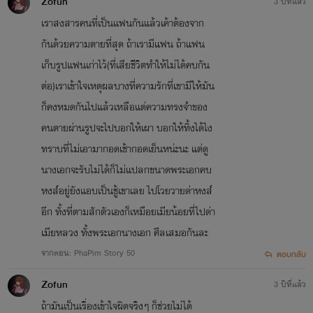
Zofun
3 ปีที่แล้ว
เราสงสารคนที่เป็นแฟนกันแล้วเค้าต้องจาก
กันด้วยความตายที่สุด ถ้าเรามีแฟน ถ้าแฟน
เก็บรูปแฟนเก่าไว้(ที่เสียชีวิตทำให้ไม่ได้คบกัน
ต่อ)เราเข้าใจเหตุผลบางที่ความรักที่เขามีให้มัน
ก็คงหมดกันไปแล้วเหลือแต่ความทรงจำของ
คนตายผ่านรูปจะไปบอกให้เผา บอกให้ทิ้งได้ไง
ทราบที่ไม่เอามากอดเช้ากอดเย็นหน่ะนะ แต่ดู
นางเอกจะรับไม่ได้ก็ไม่แปลกขนาดพระเอกคบ
หงส์อยู่ยังแอบเป็นชู้เขาเลย ไปโวยวายด่าหงส์
อีก ทั้งที่ตามสักตัวเองก็เหมือยเมียน้อยที่ไปด่า
เมียหลวง ทั้งพระเอกนางเอก ศีลเสมอกันละ
จากตอน: PhaPim Story 50
ตอบกลับ
Zofun
3 ปีที่แล้ว
ถ้ามันเป็นเรื่องเข้าใจผิดจริงๆ ก็ช่วยไม่ได้