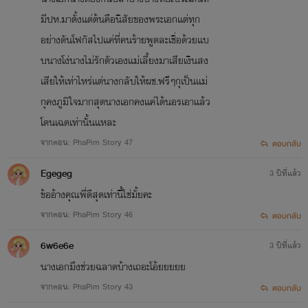
มีปห.มาตั้งเเต่ต้นคือนิสัยของพระเอกเเต่ทุก
อย่างดันโฟกัสไปเเค่ที่คนร้ายพูดละเชื่อด้วยเเบ
บนางโง่นางไม่รักตัวเองเเม่เลี้ยงมาเสียเงินสง
เสียให้เท่าไหร่เเต่นางกลับให้ผช.ฟรีๆกุเป็นเเม่
กุคงภูมิใจมากสุดนางเอกคงเเค่ได้นอรเอาเเล้ว
โดนเฉดเท่านั้นเเหละ
จากตอน: PhaPim Story 47
ตอบกลับ
Egegeg
3 ปีที่แล้ว
ข้ออ้างคุณพี่ดีสุดเท่านี้ใช่มั้ยคะ
จากตอน: PhaPim Story 46
ตอบกลับ
6w6e6e
3 ปีที่แล้ว
นางเอกมึงช่วยฉลาดบ้างเถอะโอ้ยยยยย
จากตอน: PhaPim Story 43
ตอบกลับ