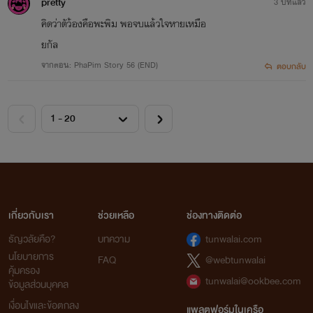
pretty
3 ปีที่แล้ว
คิดว่าตัว้องคือพะพิม พอจบแล้วใจหายเหมือ
ยกัล
จากตอน: PhaPim Story 56 (END)
ตอบกลับ
เกี่ยวกับเรา
ช่วยเหลือ
ช่องทางติดต่อ
ธัญวลัยคือ?
บทความ
tunwalai.com
นโยบายการ
FAQ
@webtunwalai
คุ้มครอง
tunwalai@ookbee.com
ข้อมูลส่วนบุคคล
เงื่อนไขและข้อตกลง
แพลตฟอร์มในเครือ