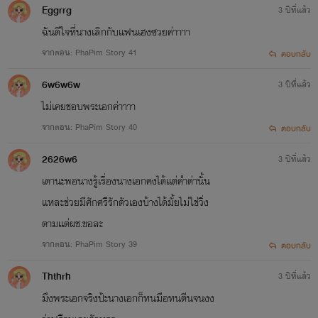
Eggrrg
3 ปีที่แล้ว
ฉันดีใจที่นางเลิกกับเเฟนเฮงซวยค่าาาา
จากตอน: PhaPim Story 41
ตอบกลับ
6w6w6w
3 ปีที่แล้ว
ไม่เคยชอบพระเอกค่าาาา
จากตอน: PhaPim Story 40
ตอบกลับ
2626w6
3 ปีที่แล้ว
เดานะพอนางรู้เรื่องนางเอกคงได้เเต่คำด่านั้น
เเหละช่วยมีศักศรีรักตัวเองบ้างได้มั้ยไม่ใช่วิ่ง
ตามเเต่ผช.ขอละ
จากตอน: PhaPim Story 39
ตอบกลับ
Ththrh
3 ปีที่แล้ว
มึงพระเอกจริงป้ะนางเอกก็ทนมือทนตีนจนงง