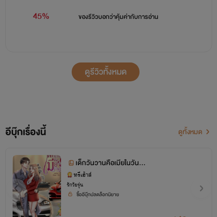
45%
ของรีวิวบอกว่า
คุ้มค่ากับการอ่าน
ดูรีวิวทั้งหมด
อีบุ๊กเรื่องนี้
ดูทั้งหมด
เด็กวันวานคือเมียในวันนี้
(นางเอกสู้คน พระเอกเย็น
ทรีเฮ้าส์
รักวัยรุ่น
ชา มาดมิ่ง)
ซื้ออีบุ๊กปลดล็อกนิยาย