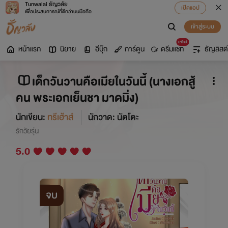
Tunwalai ธัญวลัย
เปิดแอป
เพื่อประสบการณ์ที่ดีกว่าบนมือถือ
เข้าสู่ระบบ
มาใหม่
หน้าแรก
นิยาย
อีบุ๊ก
การ์ตูน
ดรีมแชท
ธัญลิสต์
เด็กวันวานคือเมียในวันนี้ (นางเอกสู้
คน พระเอกเย็นชา มาดมิ่ง)
นักเขียน:
ทรีเฮ้าส์
นักวาด: นัตโตะ
รักวัยรุ่น
5.0
จบ