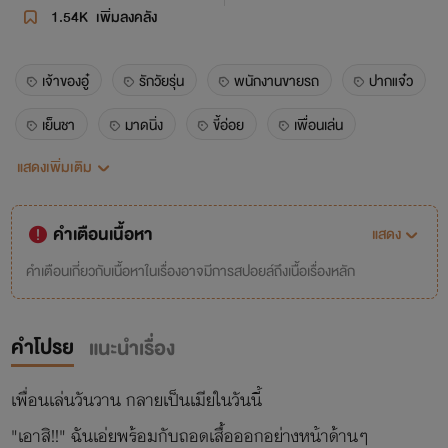
1.54K
เพิ่มลงคลัง
เจ้าของอู๋
รักวัยรุ่น
พนักงานขายรถ
ปากแจ๋ว
เย็นชา
มาดนิ่ง
ขี้อ่อย
เพื่อนเล่น
แสดงเพิ่มเติม
วัยเด็ก
วันวาน
พี่ชาย
น้องสาว
นางเอกสู้คน
พระเอกเย็นชา
คำเตือนเนื้อหา
แสดง
คำเตือนเกี่ยวกับเนื้อหาในเรื่องอาจมีการสปอยล์ถึงเนื้อเรื่องหลัก
คำโปรย
แนะนำเรื่อง
เพื่อนเล่นวันวาน กลายเป็นเมียในวันนี้
"เอาสิ!!" ฉันเอ่ยพร้อมกับถอดเสื้อออกอย่างหน้าด้านๆ