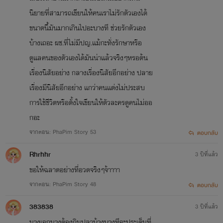
นิยายที่สามารถเขียนให้คนเราไม่รักตัวเองได้
ขนาดนี้มันมากเกินไปอะบางที ช่วยรักตัวเอง
บ้างเถอะ ผช.ที่ไม่มีปญ.เเม้กะทั่งรักษาหรือ
ดูเเลคนของตัวเองได้มันน่าเเล้วจริงๆหรอต้น
เรื่องนิสัยอย่าง กลางเรื่องนิสัยอีกอย่าง ปลาย
เรื่องมีนิสัยอีกอย่าง เเกว่าคนเเต่งไม่ประสบ
การใช้ชีวิตหรือตั้งใจเขียนให้ตัวละครดูคนไม่ออ
กอะ
จากตอน: PhaPim Story 53
ตอบกลับ
Rhrhhr
3 ปีที่แล้ว
ขอให้ฉลาดอย่างที่อวดจริงๆจ้าาาา
จากตอน: PhaPim Story 48
ตอบกลับ
383838
3 ปีที่แล้ว
นางเอกนางต้องกินปลาบ้างบางทีอะประเด็นที่