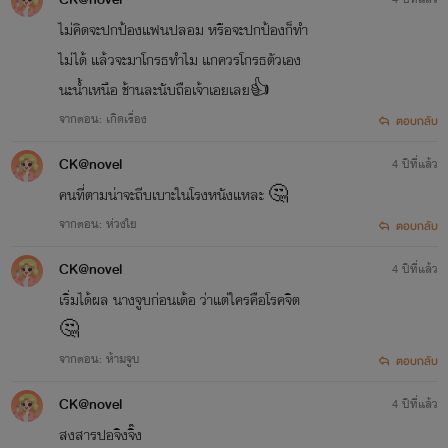
ไม่คิดจะปกป้องแฟนปลอม​ หรือจะปกป้องก็ทำ
ไม่ได้​ แล้วจะมาโกรธทำไม​ แกควรโกรธ​ตัวเอง
นะน้ำเหนือ​ ช้านละนับถือเจ้าเอยเลย👍
จากตอน: เกิดเรื่อง
ตอบกลับ
CK@novel
4 ปีที่แล้ว
คนที่ตามน่าจะถีบเบาะในโรงหนังแหละ​ 🤔
จากตอน: ห่วงใย
ตอบกลับ
CK@novel
4 ปีที่แล้ว
เริ่มได้ผล​ นางจูบก่อนเด้อ​ ว่าแต่ใครคือโรคจิต​
🤔
จากตอน: ห้ามจูบ
ตอบกลับ
CK@novel
4 ปีที่แล้ว
สงสารปอจิงจิ๊ง​