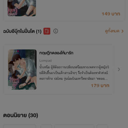
149 บาท
ฉบับอีบุ๊กในปิ่นโต (1)
ดูทั้งหมด
ทฤษฎีทดลองให้มารัก
Lompad
น้ำเหนือ ผู้ทีต้องการเปลี่ยนรสนิยมทางเพศจากผู้หญิงวั
ยสี่สิบขึ้นมาเป็นเด็กสาวเอ๊าะๆ จึงจำเป็นต้องหาตัวช่วยโ
ดยการจ้าง ปอไหม รุ่นน้องในมหาวิทยาลัยมา 'ทดลองเ
ป็นแฟน' โดยมีเงื่อนไข....
179 บาท
ตอนนิยาย (
30
)