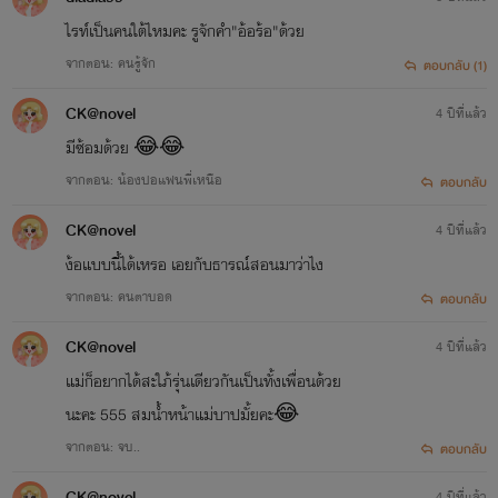
ไรท์เป็นคนใต้ไหมคะ รูจักคำ"อ้อร้อ"ด้วย
จากตอน: คนรู้จัก
ตอบกลับ (1)
CK@novel
4 ปีที่แล้ว
มีซ้อมด้วย​ 😂😂
จากตอน: น้องปอแฟนพี่เหนือ
ตอบกลับ
CK@novel
4 ปีที่แล้ว
ง้อแบบนี้ได้เหรอ​ เอยกับธารณ์สอนมาว่าไง
จากตอน: คนตาบอด
ตอบกลับ
CK@novel
4 ปีที่แล้ว
แม่ก็อยากได้สะใภ้รุ่นเดียวกันเป็นทั้งเพื่อนด้วย
นะคะ​ 555​ สมน้ำหน้าแม่บาปมั้ยคะ​😂
จากตอน: จบ..
ตอบกลับ
CK@novel
4 ปีที่แล้ว