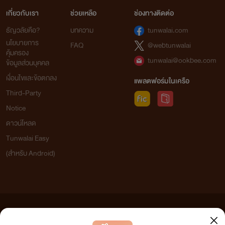
เกี่ยวกับเรา
ช่วยเหลือ
ช่องทางติดต่อ
ธัญวลัยคือ?
บทความ
tunwalai.com
นโยบายการ
FAQ
@webtunwalai
คุ้มครอง
tunwalai@ookbee.com
ข้อมูลส่วนบุคคล
เงื่อนไขและข้อตกลง
แพลตฟอร์มในเครือ
Third-Party
Notice
ดาวน์โหลด
Tunwalai Easy
(สำหรับ Android)
ข้อความที่ท่านได้อ่านจากเว็บไซต์นี้เกิดจากการเขียนโดยสาธารณชนและเผยแพร่โดยอัตโนมัติ ผู้ดูแล