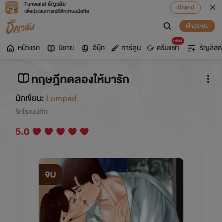
Tunwalai ธัญวลัย
เปิดแอป
เพื่อประสบการณ์ที่ดีกว่าบนมือถือ
เข้าสู่ระบบ
มาใหม่
หน้าแรก
นิยาย
อีบุ๊ก
การ์ตูน
ดรีมแชท
ธัญลิสต์
ทฤษฎีทดลองให้มารัก
นักเขียน:
Lompad
รักโรแมนติก
5.0
จบ