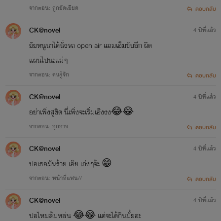
จากตอน: ถูกยัดเยียด
ตอบกลับ
CK@novel
4 ปีที่แล้ว
ยัยหนูนาได้นั่งรถ​ open​ air แถมเอ็มขับอีก​ ผิด
แผนไปนะแม่ๆ
จากตอน: คนรู้จัก
ตอบกลับ
CK@novel
4 ปีที่แล้ว
อย่าเพิ่งสู่ขิต นี่เพิ่งจะเริ่มเอ๊งงง😂😂
จากตอน: อุกอาจ
ตอบกลับ
CK@novel
4 ปีที่แล้ว
ปอเธอมันร้าย​ เอ๊ย​ เก่งๆจ้ะ​ 😁
จากตอน: หน้าที่แฟน//
ตอบกลับ
CK@novel
4 ปีที่แล้ว
ปอไหมส้มหล่น​ 😂😂 แต่จะได้กินมั้ยอะ