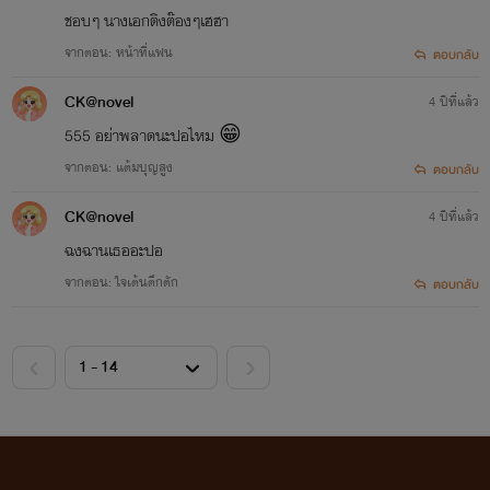
ชอบๆ​ นางเอกติงต๊อง​ๆเฮฮา
จากตอน: หน้าที่แฟน
ตอบกลับ
CK@novel
4 ปีที่แล้ว
555​ อย่าพลาดนะปอไหม​ 😁
จากตอน: แต้มบุญสูง
ตอบกลับ
CK@novel
4 ปีที่แล้ว
ฉงฉานเธออะปอ
จากตอน: ใจเต้นตึกตัก
ตอบกลับ