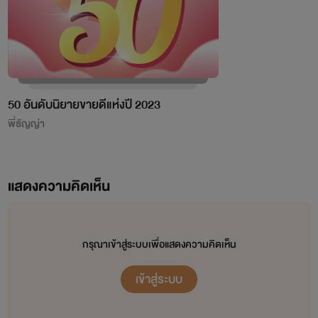
เผยแพร่อย่างเป็นทางการโดย OokbeeU และ China Literature
เจ้าของลิขสิทธิ์ต้นฉบับ China Literature
50 อันดับนิยายขายดีแห่งปี 2023
พี่ธัญญ่า
จากใจเก๋อเก๋อ
นิยายทุกเรื่องที่อยู่ในโปรเจกต์หอหมื่นอักษรเราเป็นนิยายที่เก๋อเก๋อพยายามพิถีพิถันคัดเลือก
แสดงความคิดเห็น
มาอย่างเต็มความสามารถโดยผ่านการเรียบเรียงและกลั่นกรองด้วยความตั้งใจของเหล่านักแปล เพื่อ
ให้นายท่านได้รับความเพลิดเพลินอย่างถึงที่สุด
เก๋อเก๋อหวังเป็นอย่างยิ่งว่านิยายของเราจะเติมเต็มความปรารถนาของนายท่านทุกๆ คนได้
กรุณาเข้าสู่ระบบเพื่อแสดงความคิดเห็น
อย่างพึงพอใจ และเชื่อมั่นว่านายท่านจะสนับสนุนนิยายของเราอย่างถูกลิขสิทธิ์ เพื่อเป็นกำลังใจใน
การคัดสรรนิยายเรื่องอื่นๆ ของเราต่อไปในอนาคต
เข้าสู่ระบบ
ถ้าหากนายท่านพบเห็นนิยายของหอหมื่นอักษรถูกนำไปเผยแพร่อย่างผิดลิขสิทธิ์ที่ใด
สามารถเข้ามาแจ้งกับเราได้ในทุกช่องทางการติดต่อ