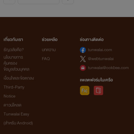
เกี่ยวกับเรา
ช่วยเหลือ
ช่องทางติดต่อ
ธัญวลัยคือ?
บทความ
tunwalai.com
นโยบายการ
FAQ
@webtunwalai
คุ้มครอง
tunwalai@ookbee.com
ข้อมูลส่วนบุคคล
เงื่อนไขและข้อตกลง
แพลตฟอร์มในเครือ
Third-Party
Notice
ดาวน์โหลด
Tunwalai Easy
(สำหรับ Android)