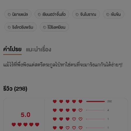
นิยายแปล
เชียนฮว่าจิ้นลั่ว
จีนโบราณ
เข้มข้น
ชิงไหวชิงพริบ
ไป๋ชิงเหยียน
คำโปรย
แนะนำเรื่อง
แม้ไร้ที่พึ่งพิงแต่สตรีตระกูลไป๋หาใช่คนที่จะมารังแกกันได้ง่ายๆ!
รีวิว (298)
292
4
5.0
1
1