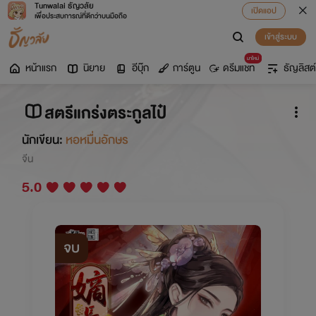
Tunwalai ธัญวลัย
เปิดแอป
เพื่อประสบการณ์ที่ดีกว่าบนมือถือ
เข้าสู่ระบบ
มาใหม่
หน้าแรก
นิยาย
อีบุ๊ก
การ์ตูน
ดรีมแชท
ธัญลิสต์
สตรีแกร่งตระกูลไป๋
นักเขียน:
หอหมื่นอักษร
จีน
5.0
จบ