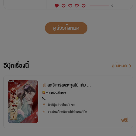
0
ดูรีวิวทั้งหมด
อีบุ๊กเรื่องนี้
ดูทั้งหมด
สตรีแกร่งตระกูลไป๋ เล่ม 1
ตอน 1-60
หอหมื่นอักษร
จีน
ซื้ออีบุ๊กปลดล็อกนิยาย
เคยปลดล็อกนิยายได้ส่วนลดอีบุ๊ก
ฟรี