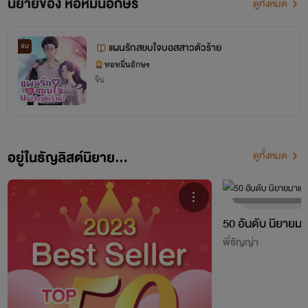
นิยายของ หอหมื่นอักษร
ดูทั้งหมด
แผนรักสยบใจบอสสาวตัวร้าย
จบ
หอหมื่นอักษร
จีน
อยู่ในธัญลิสต์นิยาย...
ดูทั้งหมด
50 อันดับ นิยายมา
พี่ธัญญ่า
โปรเจกต์ "หอหมื่นอักษร" เป็นโปรเจกต์ที่ซื้อลิขสิทธิ์นิยายออนไลน์มาอย่างถูกต้อง