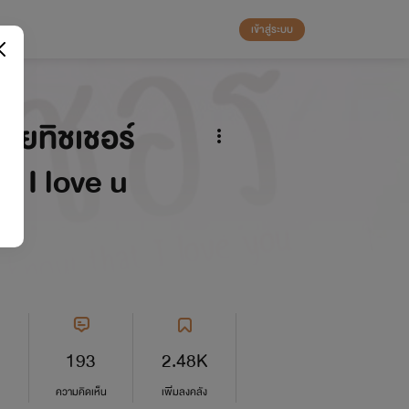
เข้าสู่ระบบ
มายทิชเชอร์
t I love u
193
2.48K
ความคิดเห็น
เพิ่มลงคลัง