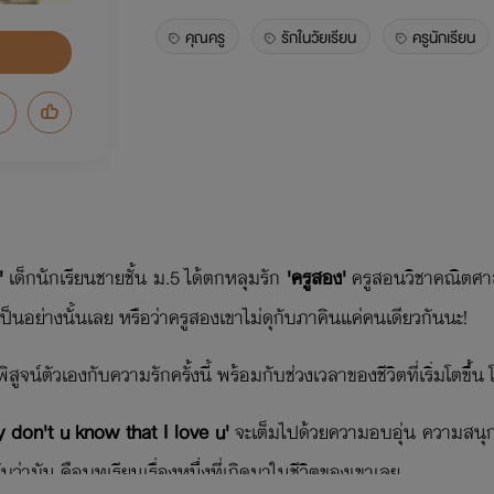
คุณครู
รักในวัยเรียน
ครูนักเรียน
'​
เด็กนักเรียนชายชั้น ม.5 ได้ตกหลุมรัก
'ครูสอง'​
ครูสอนวิชาคณิตศาสต
ป็นอย่างนั้นเลย หรือว่าครูสองเขาไม่ดุกับภาคินแค่คนเดียวกันนะ!
จน์ตัวเองกับความรักครั้งนี้ พร้อมกับช่วงเวลาของชีวิตที่เริ่มโตขึ้น โ
y don't u know that I love u'​
จะเต็มไปด้วยความอบอุ่น ความสนุก 
บว่ามัน คือบทเรียนเรื่องหนึ่งที่เกิดมาในชีวิตของเขาเลย