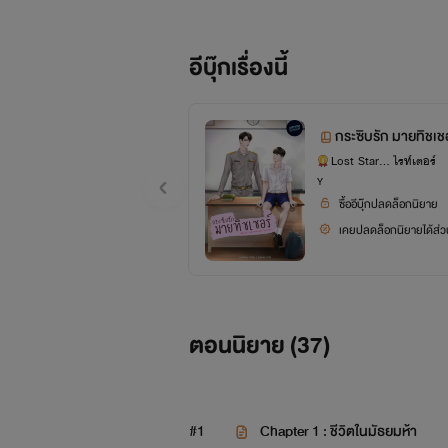
อีบุ๊กเรื่องนี้
กระซิบรัก มายทิชเช
love u
Lost Star... ไรท์เตอร์
Y
ซื้ออีบุ๊กปลดล็อกนิยาย
เคยปลดล็อกนิยายได้ส่วน
ตอนนิยาย (
37
)
#1
Chapter​ 1 : ชีวิตในมัธยมห้า