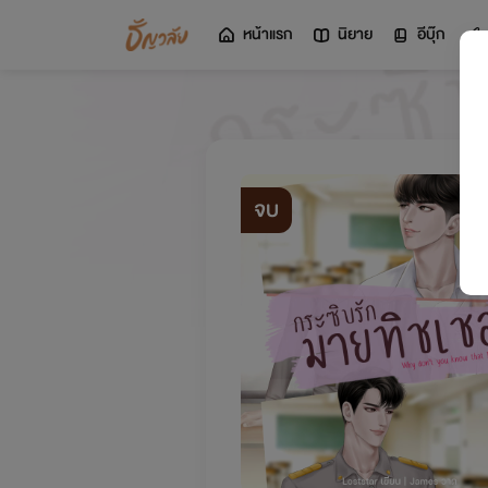
หน้าแรก
นิยาย
อีบุ๊ก
จบ