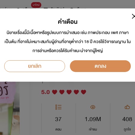
มาใหม่
การ์ตูน
ดรีมแชท
ธัญลิสต์
ค้นหา
คำเตือน
นิยายเรื่องนี้มีเนื้อหาหรือรูปแบบการนำเสนอ เช่น ภาพประกอบ เพศ ภาษา
[จบแล้ว] กระซิบรัก 
เป็นต้น ที่อาจไม่เหมาะสมกับผู้อ่านที่อายุต่ำกว่า 18 ปี ควรใช้วิจารณญาน ใน
การอ่านหรือควรได้รับคำแนะนำจากผู้ใหญ่
Why don't u know tha
ยกเลิก
ตกลง
นักเขียน:
Lost Star... ไรท์เตอร์
Y
5.0
37
1.09M
408
ตอน
เข้าชม
ถูกใจ