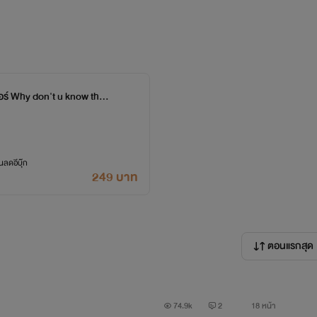
อร์ Why don't u know that I
ลดอีบุ๊ก
249 บาท
ตอนแรกสุด
74.9k
2
18 หน้า