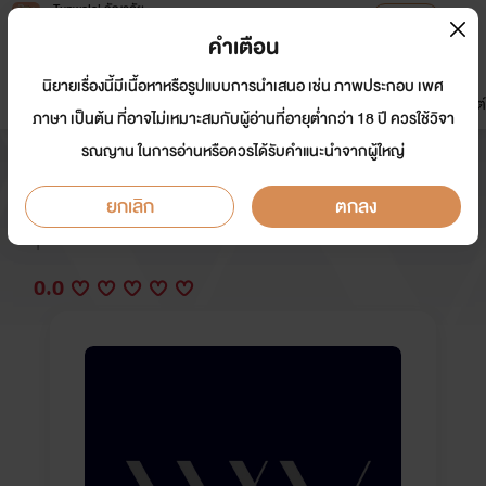
Tunwalai ธัญวลัย
เปิดแอป
เพื่อประสบการณ์ที่ดีกว่าบนมือถือ
คำเตือน
เข้าสู่ระบบ
นิยายเรื่องนี้มีเนื้อหาหรือรูปแบบการนำเสนอ เช่น ภาพประกอบ เพศ
มาใหม่
หน้าแรก
นิยาย
อีบุ๊ก
การ์ตูน
ดรีมแชท
ธัญลิสต์
ภาษา เป็นต้น ที่อาจไม่เหมาะสมกับผู้อ่านที่อายุต่ำกว่า 18 ปี ควรใช้วิจา
รณญาน ในการอ่านหรือควรได้รับคำแนะนำจากผู้ใหญ่
WereWolf : เกมนี้ มีหมาป่า
ยกเลิก
ตกลง
นักเขียน:
Tiara ME
Y
0.0