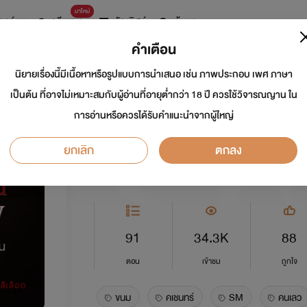
มาใหม่
การ์ตูน
ดรีมแชท
ธัญลิสต์
ค้นหา
คำเตือน
นิยายเรื่องนี้มีเนื้อหาหรือรูปแบบการนำเสนอ เช่น ภาพประกอบ เพศ ภาษา
my bad guy | คนเล
เป็นต้น ที่อาจไม่เหมาะสมกับผู้อ่านที่อายุต่ำกว่า 18 ปี ควรใช้วิจารณญาน ใน
การอ่านหรือควรได้รับคำแนะนำจากผู้ใหญ่
นักเขียน:
_น้ำผึ้งสีเลือด_
ยกเลิก
ตกลง
อีโรติก
5.0
91
34.3K
88
ตอน
เข้าชม
ถูกใจ
ขนม
คเชนทร์
SM
คนเลว