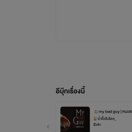
อีบุ๊กเรื่องนี้
my bad guy | คนเล
น้ำผึ้งสีเลือด_
อีโรติก