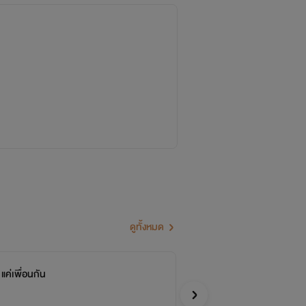
ดูทั้งหมด
แค่เพื่อนกัน
หว
จบ
_น้ำผ