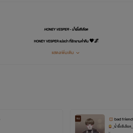
HONEY VESPER - น้ำผึ้งสีเลือด
HONEY VESPER แปลว่า ที่รักยามค่ำคืน 🖤🌌
แสดงเพิ่มเติม
ขอบคุณที่ติดตามผลงานค่ะ 🙏💙🙇‍♀️
น้ำผึ้งขอบคุณทุกๆ คนที่ซัพพอร์ตนะคะ
น้อมรับทุกคำติ-ชม และพร้อมปรับปรุงค่ะ 🙏🏻🥰
)
bad friend 
จบ
_น้ำผึ้งสีเลือด_