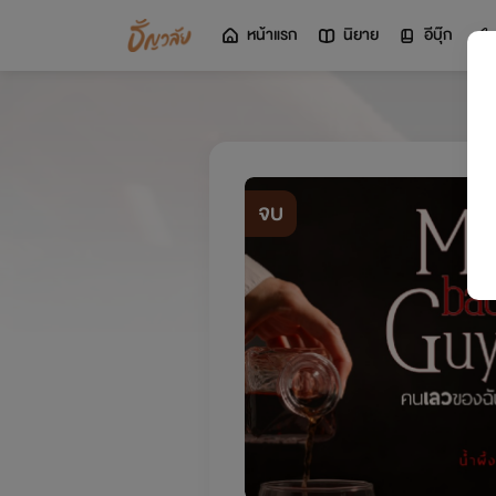
หน้าแรก
นิยาย
อีบุ๊ก
จบ