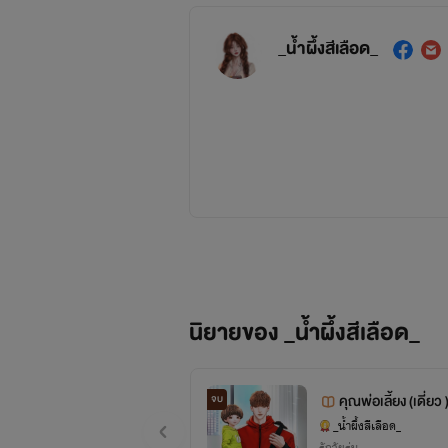
_น้ำผึ้งสีเลือด_
นิยายของ _น้ำผึ้งสีเลือด_
คุณพ่อเลี้ยง (เดี่ยว 
จบ
_น้ำผึ้งสีเลือด_