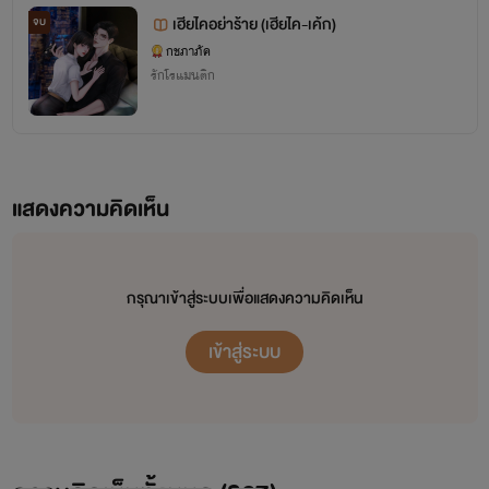
เฮียไคอย่าร้าย (เฮียไค-เค้ก)
จบ
กชภาภัค
รักโรแมนติก
แสดงความคิดเห็น
กรุณาเข้าสู่ระบบเพื่อแสดงความคิดเห็น
เข้าสู่ระบบ