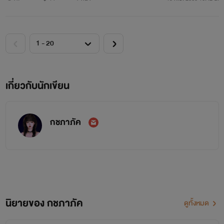
เกี่ยวกับนักเขียน
กชภาภัค
นิยายของ กชภาภัค
ดูทั้งหมด