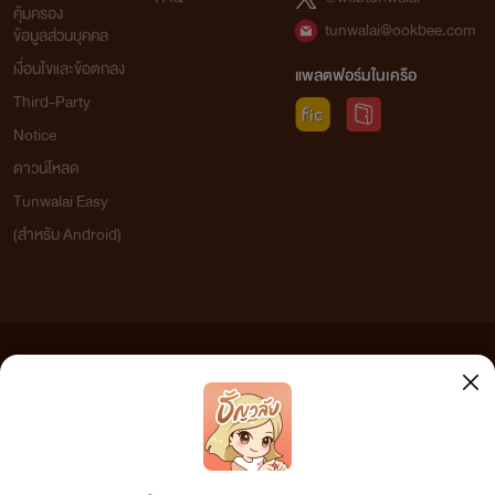
คุ้มครอง
tunwalai@ookbee.com
ข้อมูลส่วนบุคคล
เงื่อนไขและข้อตกลง
แพลตฟอร์มในเครือ
Third-Party
Notice
ดาวน์โหลด
Tunwalai Easy
(สำหรับ Android)
ข้อความที่ท่านได้อ่านจากเว็บไซต์นี้เกิดจากการเขียนโดยสาธารณชนและเผยแพร่โดยอัตโนมัติ ผู้ดูแล
เว็บไซต์แห่งนี้ไม่ได้เห็นด้วยและไม่ขอรับผิดชอบต่อข้อความใดๆ ทั้งสิ้น ดังนั้นผู้อ่านทุกท่านโปรดใช้
วิจารณญาณในการกลั่นกรองด้วยตนเอง และหากท่านพบข้อความใดๆ ที่ขัดต่อกฎหมายและศีลธรรม
กรุณาแจ้งมาที่
tunwalai@ookbee.com
เพื่อทีมงานจะได้ดำเนินการในทันที ทั้งนี้ ทางเว็บไซต์ขอสงวน
ลิขสิทธิ์ตามพระราชบัญญัติลิขสิทธิ์ (ฉบับเพิ่มเติม) พ.ศ.2558