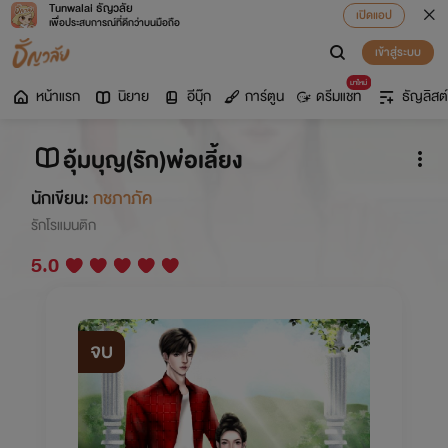
Tunwalai ธัญวลัย
เปิดแอป
เพื่อประสบการณ์ที่ดีกว่าบนมือถือ
เข้าสู่ระบบ
มาใหม่
หน้าแรก
นิยาย
อีบุ๊ก
การ์ตูน
ดรีมแชท
ธัญลิสต์
อุ้มบุญ(รัก)พ่อเลี้ยง
นักเขียน:
กชภาภัค
รักโรแมนติก
5.0
จบ