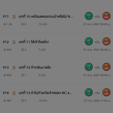
ปล. เรื่องนี้ไม่อิงประวัติศาสตร์ไม่อิงสถานที่ใด ๆ ทั้งสิ้น ทุกอย่าง
ที่แต่งขึ้นเป็นเพียงจินตนาการของผู้เขียนเท่านั้น ห้ามคัดลอกหรือ
#11
บทที่ 10 เหมือนตอนควบม้าหรือไม่ NC
หรือ
500
นำไปดัดแปลงโดยเด็ดขาด
แซ่บมากกก
1.3k
0
12 หน้า
01 พ.ค. 2567 06:09 น.
#12
บทที่ 11 ไอ้เจ้าโจรชั่ว!
หรือ
500
834
2
7 หน้า
01 พ.ค. 2567 06:09 น.
#13
บทที่ 12 ข้ากลับมาแล้ว
หรือ
500
839
1
9 หน้า
01 พ.ค. 2567 06:09 น.
#14
บทที่ 13 ข้าไม่ทำอะไรเจ้าหรอก NC แซ่บ
หรือ
500
มากกกก
987
0
10 หน้า
07 ก.ค. 2565 17:05 น.