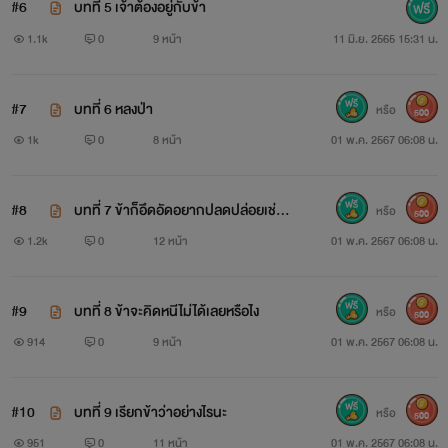
"หัวหน้ายังไม่นอนอีกหรือ" ลูกน้องที่เดินตรวจดูความปลอดภัย
#6
บทที่ 5 เจ้าต้องอยู่กับข้า
รอบหมู่บ้านเห็นหัวหน้ายังไม่เข้านอนจึงเอ่ยทัก
1.1k
0
9 หน้า
11 มิ.ย. 2565 15:31 น.
"ข้าแค่ออกมารับลมเฉยๆ" เฉิงไห่กล่าวขึ้นโดยที่มือหนาก็ค่อยๆ
#7
บทที่ 6 หลงป่า
หรือ
500
ปัดหมอนใบเล็กให้ออกห่างจากตัวไปด้วย
1k
0
8 หน้า
01 พ.ค. 2567 06:08 น.
อย่าให้ถึงทีข้าบ้างก็แล้วกัน!
#8
บทที่ 7 ข้าก็อึดอัดอยากปลดปล่อยเช่นกั
หรือ
500
น NC เบาๆๆๆ
1.2k
0
12 หน้า
01 พ.ค. 2567 06:08 น.
-----------
#9
บทที่ 8 ข้าจะคิดหนีไม่ได้เลยหรือไง
หรือ
500
สำหรับใครที่ต้องการผ่อนคลายสมองสามารถอ่านเรื่องนี้ได้เลยค่ะ
914
0
9 หน้า
01 พ.ค. 2567 06:08 น.
ไม่มีดราม่าหน่วงตับแน่นอนมีแต่ความหวานของพระนางเลย
หากมีตรงไหนผิดพลาดหรือมีข้อเสนอแนะอะไรบอกได้เลยนะคะ
#10
บทที่ 9 เรียกข้าว่าอย่างไรนะ
หรือ
500
951
0
11 หน้า
01 พ.ค. 2567 06:08 น.