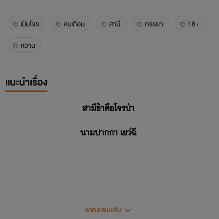
เมียโจร
คนเถื่อน
สามี
ภรรยา
18+
หวาน
แนะนำเรื่อง
สามีข้าคือโจรป่า
นามปากกา เยว่ฉี
เพราะสนใจในตัวนางทำให้เขาตัดสินใจจับนางมาทำเมีย แรกๆ ก็
แสดงเพิ่มเติม