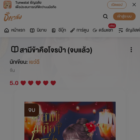
Tunwalai ธัญวลัย
เปิดแอป
เพื่อประสบการณ์ที่ดีกว่าบนมือถือ
เข้าสู่ระบบ
มาใหม่
หน้าแรก
นิยาย
อีบุ๊ก
การ์ตูน
ดรีมแชท
ธัญลิสต์
สามีข้าคือโจรป่า (จบแล้ว)
นักเขียน:
เยว่ฉี
จีน
5.0
จบ