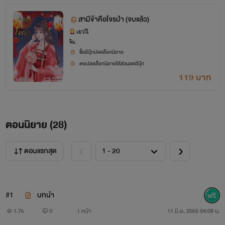
ในใจของนางรู้สึกหวาดหวั่นอยู่บ้างแต่มาถึงขนาดนี้แล้วจะรอให้
สามีข้าคือโจรป่า (จบแล้ว)
เขารังแกนางอยู่ฝ่ายเดียวไม่ได้เสียหรอก หากคิดรังแกนางขึ้นมา
เยว่ฉี
จีน
อีกนางจะไม่ยอมอีกต่อไป
ซื้ออีบุ๊กปลดล็อกนิยาย
เคยปลดล็อกนิยายได้ส่วนลดอีบุ๊ก
"พรุ่งนี้พวกนั้นจะเอาเตียงเข้ามาให้ คืนนี้ก็ทนนอนเบียดกันไป
119 บาท
ก่อน" เฉิงไห่เดินเข้ามาหมายจะเก็บเอาหมอนกับผ้าห่มขึ้นแต่ลู่
เหมยกลับยื่นขามาขวางไว้เสียก่อน
ตอนนิยาย (
28
)
"แต่ข้านอนไม่สบายตัว" ริมฝีปากเล็กเอ่ยเถียงเขาอย่างเจื้อยแจ้ว
ตอนแรกสุด
โดยไม่มีความเกรงกลัว
"ถ้าอย่างนั้นก็ลงมานอนด้วยกันข้างล่าง"
#1
บทนำ
"ข้าปวดหลัง"
1.7k
0
1 หน้า
11 มิ.ย. 2565 04:08 น.