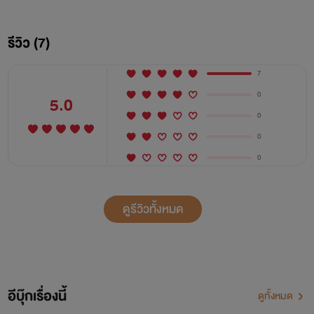
กลั่นแกล้งนางได้อยู่หรอกแต่หลังๆ มาคนที่โดนข่มเหงกลับเป็น
ตัวเขาเสียเอง
รีวิว (7)
"นี่อะไร" หมอนที่วางคู่อยู่กับผ้าห่มผืนบางที่พื้นข้างเตียงนั่นทำให้
7
เขาต้องเอ่ยถามออกมาด้วยความสงสัย
0
5.0
0
"ข้านอนไม่สบายตัวดังนั้นเจ้าลงไปนอนที่พื้นซะ" ลู่เหมยที่นั่ง
0
กอดอกอยู่บนเตียงกล่าวขึ้นด้วยน้ำเสียงเย่อหยิ่งจนคนฟังอยากจะ
0
เข้ามาจัดการนางให้รู้แล้วรู้รอด
ดูรีวิวทั้งหมด
"ไม่มีทาง" แววตาแข็งก้าวจ้องมองไปที่นาง
"ก็แล้วแต่ เจ้าจะออกไปนอนข้างนอกข้าก็ไม่ว่า" แต่ลู่เหมยไม่ตื่น
กลัวกับสายตาน่ากลัวของเขา นางทำเพียงสบสายตาของเขาอย่าง
อีบุ๊กเรื่องนี้
นิ่งเฉย
ดูทั้งหมด