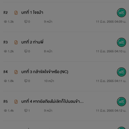
"อย่าเรื่องมากแค่นี้ไม่ตายหรอก" เฉิงไห่เริ่มโมโหขึ้นมาจริงๆ เสีย
แล้ว นางเอาแต่เถียงเขาทุกคำเลย
#2
บทที่ 1 โจรป่า
1.3k
0
9 หน้า
11 มิ.ย. 2565 04:09 น.
"งั้นเจ้าก็ไปนอนข้างนอก แค่นี้คงไม่ตายหรอกใช่ไหม" แต่นางก็
ยังคงเถียงเขาฉอดๆ จนเขาเริ่มจะหมดความอดทน
#3
บทที่ 2 ท่านพี่
"ข้าไม่ไปไหนทั้งนั้น!"
1.2k
0
8 หน้า
11 มิ.ย. 2565 04:10 น.
"งั้นก็นอนที่พื้นหากยังเถียงไม่เลิกก็เชิญออกไปนอนข้างนอก!" ลู่
#4
บทที่ 3 กล้าขัดใจข้าหรือ (NC)
เหมยก็ไม่ยอมเช่นกันนางกล่าวขึ้นด้วยน้ำเสียงหนักแน่นแววตา
1.8k
0
10 หน้า
11 มิ.ย. 2565 04:11 น.
เด็ดเดี่ยวจ้องมองไปที่ร่างสูงนิ่ง
"เจ้าเป็นแค่เมียอย่ามาสั่งข้า!"
#5
บทที่ 4 หากยังเถียงไม่เลิกก็ไปนอนข้างน
อก
1.4k
1
9 หน้า
11 มิ.ย. 2565 04:12 น.
..............