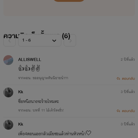
ความคิดเห็นทั้งหมด (
6
)
ALLISWELL
2 ปีที่แล้ว
👍👍✌️✌️
จากตอน: ขออนุญาตดันนิยายน้าาา
ตอบกลับ
Kk
3 ปีที่แล้ว
ซื่อหนิงนางจะร้ายไหมคะ
จากตอน: บทที่ 11 ไอ้เจ้าโจรชั่ว!
ตอบกลับ
Kk
3 ปีที่แล้ว
เพิ่ง4ตอนเองกลัวเมียซะเเล้วท่านหัวหน้า🤍