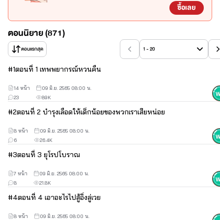
ได้ การเจรจาล้มเหลว
 ฟู่อวิ๋นเซินยอมแพ้
ซื้อเลย
เด็กน้อยหลอกยากพอตัว
ตอนนิยาย (871)
ตอนแรกสุด
1 - 20
#
1
ตอนที่ 1 เทพพยากรณ์หวนคืน
*** ลิขสิทธิ์ถูกต้องภายใต้บริษัท Ink Stone Entertainment ***
14 หน้า
09 มิ.ย. 2565 08:00 น.
ได้รับลิขสิทธิ์ออนไลน์ (Digital license) สำหรับแปลขายลงบน
23
89K
เว็บไซต์ได้อย่างถูกลิขสิทธิ์ 100%
#
2
ตอนที่ 2 บำรุงเลือดให้เด็กน้อยของพวกเราเสียหน่อย
เจ้าของลิขสิทธิ์ต้นฉบับ : China Literature
8 หน้า
09 มิ.ย. 2565 08:00 น.
เรื่อง : คุณหนูไฮโซยอดอัจฉริยะ
6
26.4K
ชื่อภาษาอังกฤษ : True Daughter, She is the Almighty Boss
#
3
ตอนที่ 3 ยุโรปโบราณ
ผู้เขียน : ชิงเฉี่ยน (卿浅)
7 หน้า
09 มิ.ย. 2565 08:00 น.
8
21.8K
ผู้แปล : ฉ่าย หง
#
4
ตอนที่ 4 เอาอะไรไปสู้อิ๋งลู่เวย
ภาพปก : Neyty
8 หน้า
09 มิ.ย. 2565 08:00 น.