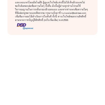
และเผยแพร่โดยอัตโนมัติ ผู้ดูแลเว็บไซต์แห่งนี้ไม่ได้เห็นด้วยและไม่
ขอรับผิดชอบต่อข้อความใดๆ ทั้งสิ้น ดังนั้นผู้อ่านทุกท่านโปรดใช้
วิจารณญาณในการกลั่นกรองด้วยตนเอง และหากท่านพบข้อความใดๆ
ที่ขัดต่อกฎหมายและศีลธรรม กรุณาแจ้งมาที่
tunwalai@ookbee.com
เพื่อทีมงานจะได้ดำเนินการในทันที ทั้งนี้ ทางเว็บไซต์ขอสงวนลิขสิทธิ์
ตามพระราชบัญญัติลิขสิทธิ์ (ฉบับเพิ่มเติม) พ.ศ.2558