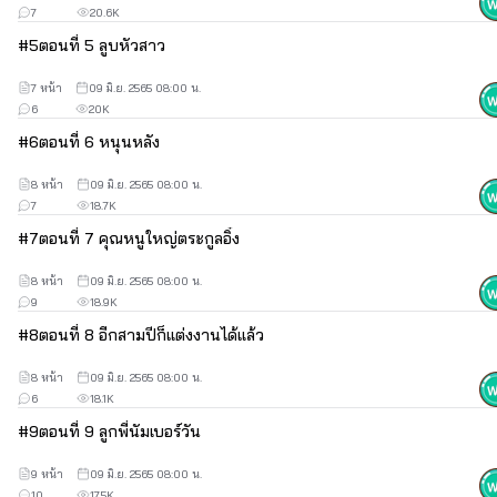
---
7
20.6K
[真千金她是全能大佬] / [卿浅]
#
5
ตอนที่ 5 ลูบหัวสาว
©2022 Ink Stone Entertainment Co., Ltd. All rights reserved.
7 หน้า
09 มิ.ย. 2565 08:00 น.
6
20K
Thai translation rights arranged with China Literature by Ink 
Stone Entertainment Co., Ltd.
#
6
ตอนที่ 6 หนุนหลัง
---
8 หน้า
09 มิ.ย. 2565 08:00 น.
7
18.7K
คุณหนูไฮโซยอดอัจฉริยะ
#
7
ตอนที่ 7 คุณหนูใหญ่ตระกูลอิ๋ง
อัปเดตตอนใหม่ทุกวัน วันละ 2 ตอน เวลา 15:00 น. / 18:30 น.
8 หน้า
09 มิ.ย. 2565 08:00 น.
จำนวนตอนทั้งหมด 871 ตอน
9
18.9K
#
8
ตอนที่ 8 อีกสามปีก็แต่งงานได้แล้ว
8 หน้า
09 มิ.ย. 2565 08:00 น.
6
18.1K
#
9
ตอนที่ 9 ลูกพี่นัมเบอร์วัน
9 หน้า
09 มิ.ย. 2565 08:00 น.
10
17.5K