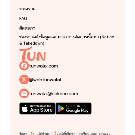
เพลิดเพลินอย่างถึงที่สุด
บทความ
เก๋อเก๋อหวังเป็นอย่างยิ่งว่านิยายของเราจะเติมเต็ม
FAQ
ความปรารถนาของนายท่านทุกๆ คนได้อย่างพึงพอใจ และ
เชื่อมั่นว่านายท่านจะสนับสนุนนิยายของเราอย่างถูกลิขสิทธิ์ 
ติดต่อเรา
เพื่อเป็นกำลังใจในการคัดสรรนิยายเรื่องอื่นๆ ของเราต่อไป
ช่องทางแจ้งข้อมูลและมาตรการจัดการเนื้อหา (Notice
ในอนาคต
& Takedown)
ถ้าหากนายท่านพบเห็นนิยายของหอหมื่นอักษรถูกนำ
ไปเผยแพร่อย่างผิดลิขสิทธิ์ที่ใด สามารถเข้ามาแจ้งกับเราได้
tunwalai.com
ในทุกช่องทางการติดต่อ
@webtunwalai
ท้ายที่สุดนี้เก๋อเก๋อขอขอบพระคุณแรงสนับสนุนของ
นายท่านทุกคนจากนี้และต่อไปในอนาคตด้วยเจ้าค่ะ
tunwalai@ookbee.com
เก๋อเก๋อ แห่งหอหมื่นอักษร
ข้อความที่ท่านได้อ่านจากเว็บไซต์นี้เกิดจากการเขียนโดยสาธารณชน