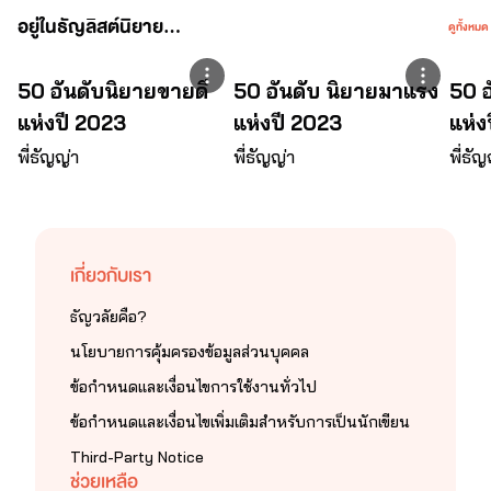
อยู่ในธัญลิสต์นิยาย...
ดูทั้งหมด
50 อันดับนิยายขายดี
50 อันดับ นิยายมาแรง
50 อ
แห่งปี 2023
แห่งปี 2023
แห่ง
พี่ธัญญ่า
พี่ธัญญ่า
พี่ธัญ
โปรเจกต์ "หอหมื่นอักษร" เป็นโปรเจกต์ที่ซื้อลิขสิทธิ์
นิยายออนไลน์มาอย่างถูกต้อง 
เผยแพร่อย่างเป็นทางการโดย OokbeeU และ China 
Literature
เกี่ยวกับเรา
เจ้าของลิขสิทธิ์ต้นฉบับ China Literature
ธัญวลัยคือ?
จากใจเก๋อเก๋อ
นโยบายการคุ้มครองข้อมูลส่วนบุคคล
ข้อกำหนดและเงื่อนไขการใช้งานทั่วไป
นิยายทุกเรื่องที่อยู่ในโปรเจกต์หอหมื่นอักษรเราเป็น
นิยายที่เก๋อเก๋อพยายามพิถีพิถันคัดเลือกมาอย่างเต็มความ
ข้อกำหนดและเงื่อนไขเพิ่มเติมสำหรับการเป็นนักเขียน
สามารถโดยผ่านการเรียบเรียงและกลั่นกรองด้วยความ
Third-Party Notice
ตั้งใจของเหล่านักแปล เพื่อให้นายท่านได้รับความ
ช่วยเหลือ