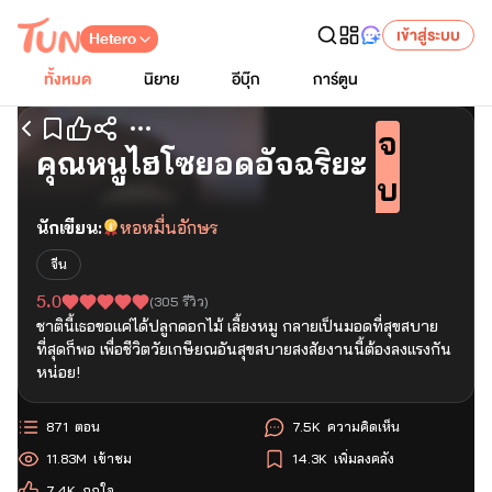
เข้าสู่ระบบ
Hetero
ทั้งหมด
นิยาย
อีบุ๊ก
การ์ตูน
จ
เริ่มอ่านตอนแรก
คุณหนูไฮโซยอดอัจฉริยะ
บ
นักเขียน:
หอหมื่นอักษร
จีน
5.0
(
305
รีวิว)
ชาตินี้เธอขอแค่ได้ปลูกดอกไม้ เลี้ยงหมู กลายเป็นมอดที่สุขสบาย
ที่สุดก็พอ เพื่อชีวิตวัยเกษียณอันสุขสบายสงสัยงานนี้ต้องลงแรงกัน
หน่อย!
871
ตอน
7.5K
ความคิดเห็น
11.83M
เข้าชม
14.3K
เพิ่มลงคลัง
7.4K
ถูกใจ