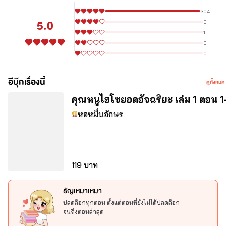
เป็นหมอ แม่มด ผู้บำเพ็ญ ได้รู้จักกับบุคคลในตำนานมากมาย
304
5.0
แต่นั่นก็เป็นเรื่องนานมาแล้ว...ชาตินี้เธอเลยอยากลองเป็นมอดที่มีความ
0
สุขไร้กังวล ใช้ชีวิตวัยเกษียณให้สุขสบายดูบ้าง
1
0
จัดการคนในตระกูล ฟาดหน้าเพื่อนตัวร้าย ขึ้นเป็นหัวโจกโรงเรียน
0
เอาเถอะ อยากสบายก็ต้องลำบากก่อน
กวาดมันให้ราบก่อนค่อยว่า
กัน!
อีบุ๊กเรื่องนี้
ดูทั้งหมด
คุณหนูไฮโซยอดอัจฉริยะ เล่ม 1 ตอน 
อิ๋งจื่อจิน “มาตกลงกันหน่อย เลิกเรียกฉันว่าเด็กน้อยได้ไหม”
หอหมื่นอักษร
“อายุห่างสามปีก็มีช่องว่างระหว่างวัยแล้ว พี่ชายคนนี้โตกว่าเธอห้าปี 
เธอไม่ใช่เด็กน้อยจะเป็นอะไร”
อิ๋งจื่อจินชะงัก ขมวดคิ้ว “พี่ชายเหรอ”
119 บาท
ดวงตาดอกท้อหรี่ลง “เรียกพี่ชายให้ฟังอีกครั้งซิ”
ธัญเหมาเหมา
“ฝันเก่งนะคุณ”
ปลดล็อกทุกตอน ตั้งแต่ตอนที่ยังไม่ได้ปลดล็อก
จนถึงตอนล่าสุด
“...”