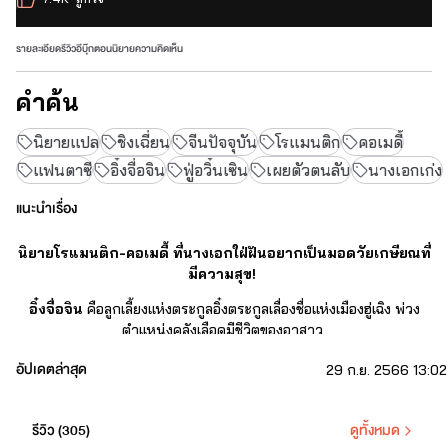
รายละเอียด
รีวิว
อีบุ๊ก
ตอนนิยาย
ความคิดเห็น
คำค้น
นิยายแปล
ชิงเฉี่ยน
จีนปัจจุบัน
โรแมนติก
คอเมดี้
แฟนตาซี
อิ๋งจื่อจิน
ฟู่อวิ๋นเซิน
เผยตัวตนลับ
นางเอกเก่ง
แนะนำเรื่อง
นิยายโรแมนติก-คอเมดี้ ที่นางเอกใฝ่ฝันอยากเป็นมอดวัยเกษียณที่
มีความสุข!
อิ๋งจื่อจิน 
คือลูกเลี้ยงแห่งตระกูลอิ๋งตระกูลเลื่องชื่อแห่งเมืองฮู่เฉิง พ่วง
ตำแหน่งคลังเลือดมีชีวิตของอาสาว
เธอถูกรังแกสารพัด เป็นเด็กหัวไม่ดีที่แม่แท้ๆ ยังไม่อยากยอมรับ
อัปเดตล่าสุด
29 ก.ย. 2566 13:02
แต่นั่นเป็นเรื่องก่อนที่ 'เธอ' จะตื่นขึ้น
รีวิว (
305
)
ดูทั้งหมด
เธอเคยมีชีวิตอยู่เมื่อหลายร้อยปีก่อน หลายตัวตน หลายฐานะ ไม่ว่าจะ