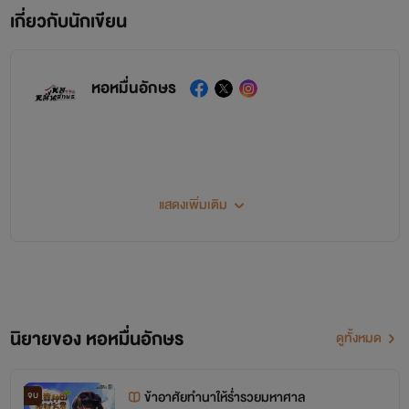
เกี่ยวกับนักเขียน
หอหมื่นอักษร
แสดงเพิ่มเติม
นิยายของ หอหมื่นอักษร
ดูทั้งหมด
ข้าอาศัยทำนาให้ร่ำรวยมหาศาล
จบ