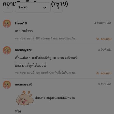
ความคิดเห็นทั้งหมด (
7519
)
เก๋อเก๋อ แห่งหอหมื่นอักษร
Piree16
4 ชั่วโมงที่แล้ว
แม่มาแล้ววว
จากตอน: ตอนที่ 254 เปิดเผยตัวตน หมอฝีมือฉมังตัว
ตอบกลับ
จริง!
momayza8
3 วันที่แล้ว
เป็นแม่แบบมดภึงต้องให้ลูกมาสอน สะใจนะที่
อิ๋งเทียนลี่พูดใส่แบบนี้
จากตอน: ตอนที่ 428 แข่งทำนายกับอิ๋งจื่อจินเหรอ ห
ตอบกลับ
าเรื่องใส่ตัว
momayza8
3 วันที่แล้ว
ชอบความคุณนายเยี่ยมีความ
หวัง