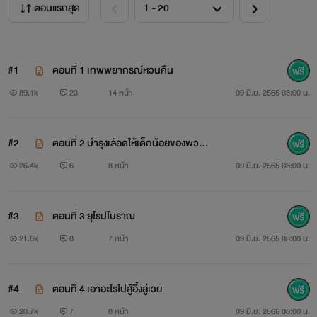
ตอนแรกสุด
#1
ตอนที่ 1 เทพพยากรณ์หวนคืน
89.1k
23
14 หน้า
09 มิ.ย. 2565 08:00 น.
#2
ตอนที่ 2 บำรุงเลือดให้เด็กน้อยของพวกเ
ราเสียหน่อย
26.4k
6
8 หน้า
09 มิ.ย. 2565 08:00 น.
#3
ตอนที่ 3 ยุโรปโบราณ
21.8k
8
7 หน้า
09 มิ.ย. 2565 08:00 น.
#4
ตอนที่ 4 เอาอะไรไปสู้อิ๋งลู่เวย
20.7k
7
8 หน้า
09 มิ.ย. 2565 08:00 น.