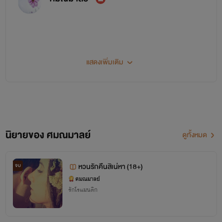
สวัสดีค่ะนักอ่านทุกท่าน
แสดงเพิ่มเติม
ไรท์ชื่อขิง นะคะ
นักอ่านสามารถเข้าไปพูดคุยกันได้ที่ เฟสบุ๊ค : ขิง ศมณมาลย์
นิยายของ ศมณมาลย์
ดูทั้งหมด
ขอบคุณที่ติดตามค่ะ
ขิง ศมณมาลย์
หวนรักคืนสิเน่หา (18+)
จบ
ศมณมาลย์
รักโรแมนติก