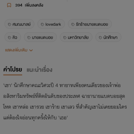
394
เพิ่มลงคลัง
ศมณมาลย์
lovedark
รักร้ายนายแบดบอย
คิว
นายแบดบอย
มหาวิทยาลัย
นักศึกษา
แสดงเพิ่มเติม
วิศวะ
แบดบอย
เย็นชา
คลั่งรัก
รุ่นพี่
รุ่นน้อง
ความรัก
โรมานซ์
โรแมนติก
คำโปรย
แนะนำเรื่อง
วัยรุ่น
นิยายรัก
'เขา' นักศึกษาคณะวิศวะปี 4 ทายาทเพียงคนเดียวของเจ้าพ่อ
อสังหาริมทรัพย์ที่ติดอันดับของประเทศ ฉายานายแบดบอยสุด
โหด เขาหล่อ เขารวย เขาร้าย เขาเลว ที่สำคัญเขาไม่เคยยอมใคร
แต่ต้องใจอ่อนทุกครั้งให้กับ 'เธอ'