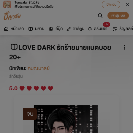
Tunwalai ธัญวลัย
เปิดแอป
เพื่อประสบการณ์ที่ดีกว่าบนมือถือ
เข้าสู่ระบบ
มาใหม่
หน้าแรก
นิยาย
อีบุ๊ก
การ์ตูน
ดรีมแชท
ธัญลิสต์
LOVE DARK รักร้ายนายแบดบอย
20+
นักเขียน:
ศมณมาลย์
รักวัยรุ่น
5.0
จบ