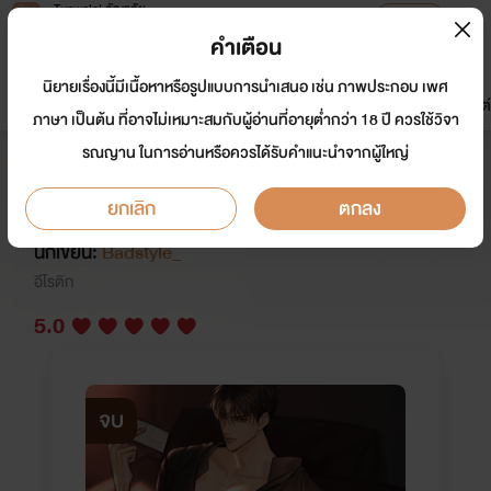
Tunwalai ธัญวลัย
เปิดแอป
เพื่อประสบการณ์ที่ดีกว่าบนมือถือ
คำเตือน
เข้าสู่ระบบ
นิยายเรื่องนี้มีเนื้อหาหรือรูปแบบการนำเสนอ เช่น ภาพประกอบ เพศ
มาใหม่
หน้าแรก
นิยาย
อีบุ๊ก
การ์ตูน
ดรีมแชท
ธัญลิสต์
ภาษา เป็นต้น ที่อาจไม่เหมาะสมกับผู้อ่านที่อายุต่ำกว่า 18 ปี ควรใช้วิจา
รณญาน ในการอ่านหรือควรได้รับคำแนะนำจากผู้ใหญ่
BAD INTEREST เพื่อน(ขัดดอก)
20+
ยกเลิก
ตกลง
นักเขียน:
Badstyle_
อีโรติก
5.0
จบ