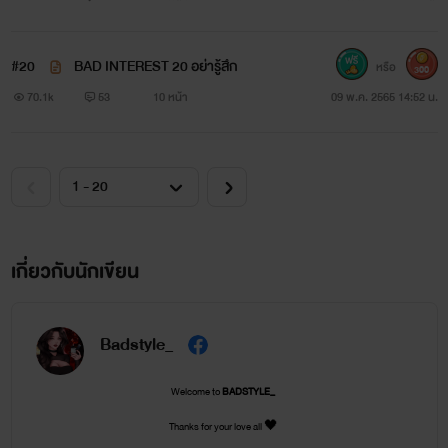
เท่านั้นไม่ได้มีเจตนาไม่ดี/หรือสนับสนุนการใช้ความรุนแรงในชีวิต
จริง รบกวนอ่านนิยายเรื่องนี้เพื่อความบันเทิงและคอมเมนต์กัน
#20
BAD INTEREST 20 อย่ารู้สึก
หรือ
300
ด้วยคำพูดสุภาพนะคะ
70.1k
53
10 หน้า
09 พ.ค. 2565 14:52 น.
หากรู้สึกว่าเนื้อเรื่องไม่ใช่แบบที่ตัวเองต้องการรบกวนไม่ทิ้ง
คำพูดแย่ๆ ใส่นักเขียนนะคะ ช่วยเคารพความคิดนักเขียนสักหน่อย
ไม่มีนักเขียนคนไหนสามารถเขียนถูกใจนักอ่านทุกคนได้หรอกค่ะ
การคอมเมนต์ด้วยคำพูดดีๆ ไม่เอาแต่ใจไม่กระแนะกระแหนนัก
เกี่ยวกับนักเขียน
เขียน มันเป็นมารยาทพื้นฐานที่ทุกคนควรมีนะคะ
นักเขียนก็คนค่ะ มีความรู้สึก
Badstyle_
Welcome to
BADSTYLE_
Thanks for your love all 🖤