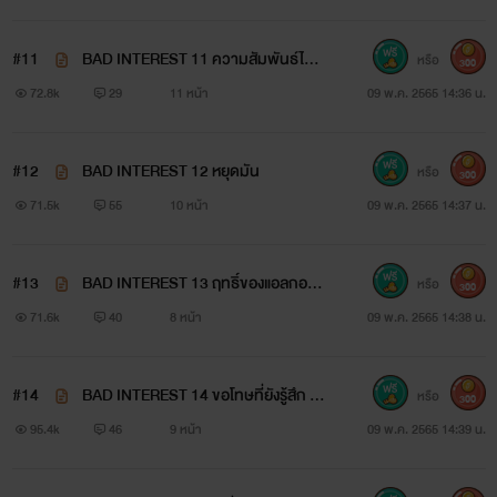
...
#11
BAD INTEREST 11 ความสัมพันธ์ไม่เห
หรือ
300
"เดี๋ยว..."
มือนเดิม
72.8k
29
11 หน้า
09 พ.ค. 2565 14:36 น.
"...เธอยังไม่ได้จ่ายดอกเบี้ยครั้งสุดท้าย"
#12
BAD INTEREST 12 หยุดมัน
หรือ
300
71.5k
55
10 หน้า
09 พ.ค. 2565 14:37 น.
#13
BAD INTEREST 13 ฤทธิ์ของแอลกอฮอ
หรือ
300
พราวดาวเป็นเพื่อนกับเรื่อง :
ล์
71.6k
40
8 หน้า
09 พ.ค. 2565 14:38 น.
BAD RELATIONSHIP พิษรักความสัมพันธ์ร้าย
#14
BAD INTEREST 14 ขอโทษที่ยังรู้สึก N
หรือ
300
( เตวินทร์ x วาเลน )
C20+
95.4k
46
9 หน้า
09 พ.ค. 2565 14:39 น.
แพทริคเคยไปแจมในเรื่อง :