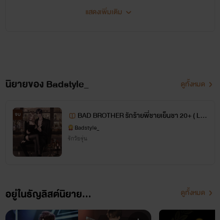
แสดงเพิ่มเติม
ห้ามลอกเลียนหรือดัดแปลงเนื้อหาในนิยายเรื่องนี้ หาก
พบเห็นจะดำเนินคดีทันที
สามารถติดตามนักเขียนและดูแผนผังนิยายได้ที่เพจ
:
Badstyle_
นิยายของ Badstyle_
ดูทั้งหมด
BAD BROTHER รักร้ายพี่ชายเย็นชา 20+ ( L x
จบ
SIDA )
Badstyle_
รักวัยรุ่น
>> เปิดเรื่องวันที่2มีนา<<
อยู่ในธัญลิสต์นิยาย...
ดูทั้งหมด