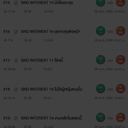
#15
BAD INTEREST 15 มีเรื่องจะคุย
หรือ
300
BAD OBLIGATION พันธะร้าย นายสารเลว
77.6k
36
14 หน้า
09 พ.ค. 2565 14:40 น.
( มาร์ติน x ริชชี่ )
#16
BAD INTEREST 16 อยากคุยต่อหน้า
หรือ
300
ถึงไม่เคยอ่านสองเรื่องมานี้มาก่อนก็ไม่งงนะคะ เพราะจะมี
71k
38
13 หน้า
09 พ.ค. 2565 14:41 น.
การพูดถึงให้คนอ่านเข้าใจได้เองในเรื่องเลยค้าบ
#17
BAD INTEREST 17 ใช้หนี้
หรือ
300
68.6k
33
9 หน้า
09 พ.ค. 2565 14:43 น.
#18
BAD INTEREST 18 ไม่ใช่ผู้หญิงคนนั้น
หรือ
300
NO DRAMA!!
72.1k
49
9 หน้า
09 พ.ค. 2565 14:43 น.
It's just my imagine!!
#19
BAD INTEREST 19 งานหลักในตอนนี้
หรือ
นิยายเรื่องนี้เกิดจากความต้องการจะเขียนของนักเขียน
400
69.9k
66
13 หน้า
09 พ.ค. 2565 14:47 น.