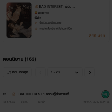
BAD INTEREST เพื่อน(ขั
ดดอก) 20+
Badstyle_
อีโรติก
ซื้ออีบุ๊กปลดล็อกนิยาย
เคยปลดล็อกนิยายได้ส่วนลดอีบุ๊ก
249 บาท
ตอนนิยาย (
163
)
ตอนแรกสุด
#1
BAD INTEREST 1 ความรู้สึกฉายเข้าม
า
174.4k
35
6 หน้า
09 พ.ค. 2565 14:20 น.