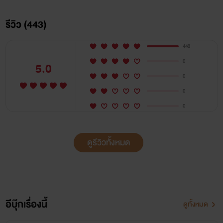
รีวิว (443)
|BAD INTEREST|20+
443
เพื่อน (ขัดดอก)
0
5.0
0
(แพทริค x พราวดาว)
0
0
เพราะหมดหนทาง เธอจึงยอมทิ้งศักดิ์ศรีทุกอย่าง กระทั่งเอาตัว
ดูรีวิวทั้งหมด
เข้าแลกขัดดอกกับเพื่อน
... (เคย)สนิท
อีบุ๊กเรื่องนี้
ดูทั้งหมด