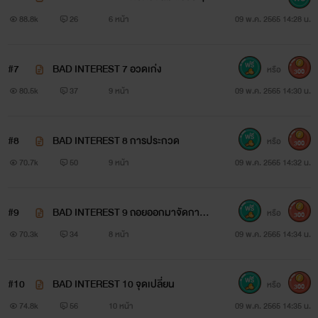
88.8k
26
6 หน้า
09 พ.ค. 2565 14:28 น.
(พราวดาว)
หญิงสาวผู้ต้องทำงานส่งตัวเองเรียนและรับผิดชอบอะไรอีก
#7
BAD INTEREST 7 อวดเก่ง
หรือ
300
80.5k
37
9 หน้า
09 พ.ค. 2565 14:30 น.
มากมาย ฮอตพอตัว เป็นคนค่อนข้างมั่นใจในตัวเอง
นิสัยส่วนตัว : แข็งนอก อ่อนใน
#8
BAD INTEREST 8 การประกวด
หรือ
300
"ใช่ ฉันเป็นคนเสนอมันเอง"
70.7k
50
9 หน้า
09 พ.ค. 2565 14:32 น.
#9
BAD INTEREST 9 ถอยออกมาจัดการ
หรือ
300
ความรู้สึก
70.3k
34
8 หน้า
09 พ.ค. 2565 14:34 น.
"อย่าบอกใคร...อย่าให้ณิชารู้"
#10
BAD INTEREST 10 จุดเปลี่ยน
หรือ
300
"อืม"
74.8k
56
10 หน้า
09 พ.ค. 2565 14:35 น.