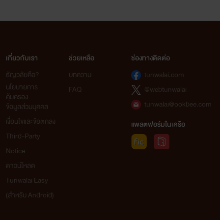
เกี่ยวกับเรา
ช่วยเหลือ
ช่องทางติดต่อ
ธัญวลัยคือ?
บทความ
tunwalai.com
นโยบายการ
FAQ
@webtunwalai
คุ้มครอง
tunwalai@ookbee.com
ข้อมูลส่วนบุคคล
เงื่อนไขและข้อตกลง
แพลตฟอร์มในเครือ
Third-Party
Notice
ดาวน์โหลด
Tunwalai Easy
(สำหรับ Android)