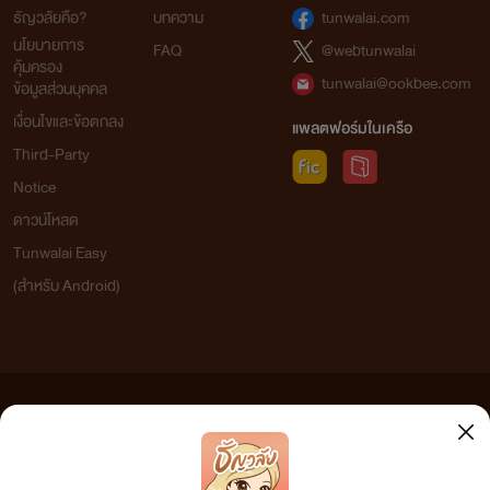
ธัญวลัยคือ?
บทความ
tunwalai.com
นโยบายการ
FAQ
@webtunwalai
คุ้มครอง
tunwalai@ookbee.com
ข้อมูลส่วนบุคคล
เงื่อนไขและข้อตกลง
แพลตฟอร์มในเครือ
Third-Party
Notice
ดาวน์โหลด
Tunwalai Easy
(สำหรับ Android)
ข้อความที่ท่านได้อ่านจากเว็บไซต์นี้เกิดจากการเขียนโดยสาธารณชนและเผยแพร่โดยอัตโนมัติ ผู้ดูแล
เว็บไซต์แห่งนี้ไม่ได้เห็นด้วยและไม่ขอรับผิดชอบต่อข้อความใดๆ ทั้งสิ้น ดังนั้นผู้อ่านทุกท่านโปรดใช้
วิจารณญาณในการกลั่นกรองด้วยตนเอง และหากท่านพบข้อความใดๆ ที่ขัดต่อกฎหมายและศีลธรรม
กรุณาแจ้งมาที่
tunwalai@ookbee.com
เพื่อทีมงานจะได้ดำเนินการในทันที ทั้งนี้ ทางเว็บไซต์ขอสงวน