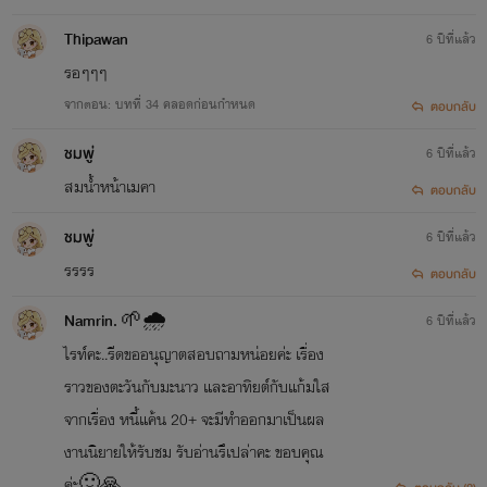
Thipawan
6 ปีที่แล้ว
รอๆๆๆ
จากตอน: บทที่ 34 คลอดก่อนกำหนด
ตอบกลับ
ชมพู่
6 ปีที่แล้ว
สมน้ำหน้าเมคา
ตอบกลับ
ชมพู่
6 ปีที่แล้ว
รรรร
ตอบกลับ
Namrin. 🌱🌧
6 ปีที่แล้ว
ไรท์คะ..รีดขออนุญาตสอบถามหน่อยค่ะ เรื่อง
ราวของตะวันกับมะนาว และอาทิยต์กับแก้มใส
จากเรื่อง หนี้แค้น 20+ จะมีทำออกมาเป็นผล
งานนิยายให้รับชม รับอ่านรึเปล่าคะ ขอบคุณ
ค่ะ🙂🙏