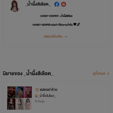
_น้ำผึ้งสีเลือด_
HONEY VESPER - น้ำผึ้งสีเลือด
HONEY VESPER แปลว่า ที่รักยามค่ำคืน 🖤🌌
ขอบคุณที่ติดตามผลงานค่ะ 🙏💙🙇‍♀️
แสดงเพิ่มเติม
น้ำผึ้งขอบคุณทุกๆ คนที่ซัพพอร์ตนะคะ
น้อมรับทุกคำติ-ชม และพร้อมปรับปรุงค่ะ 🙏🏻🥰
นิยายของ _น้ำผึ้งสีเลือด_
ดูทั้งหมด
แฝดอย่าร้าย
_น้ำผึ้งสีเลือด_
รักวัยรุ่น