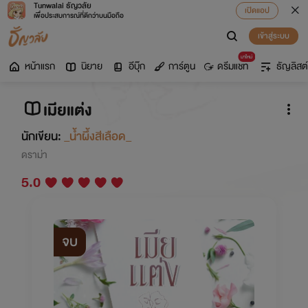
Tunwalai ธัญวลัย
เปิดแอป
เพื่อประสบการณ์ที่ดีกว่าบนมือถือ
เข้าสู่ระบบ
มาใหม่
หน้าแรก
นิยาย
อีบุ๊ก
การ์ตูน
ดรีมแชท
ธัญลิสต์
เมียแต่ง
นักเขียน:
_น้ำผึ้งสีเลือด_
ดราม่า
5.0
จบ