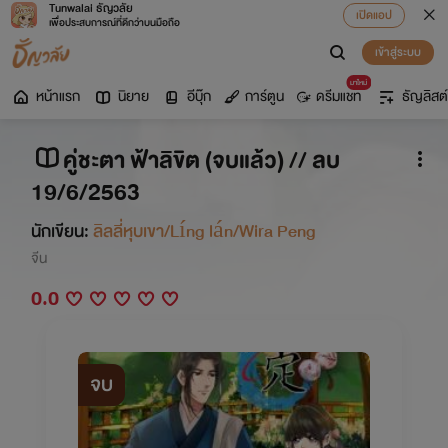
Tunwalai ธัญวลัย
เปิดแอป
เพื่อประสบการณ์ที่ดีกว่าบนมือถือ
เข้าสู่ระบบ
มาใหม่
หน้าแรก
นิยาย
อีบุ๊ก
การ์ตูน
ดรีมแชท
ธัญลิสต์
คู่ชะตา ฟ้าลิขิต (จบแล้ว) // ลบ
19/6/2563
นักเขียน:
ลิลลี่หุบเขา/Líng lán/Wira Peng
จีน
0.0
จบ