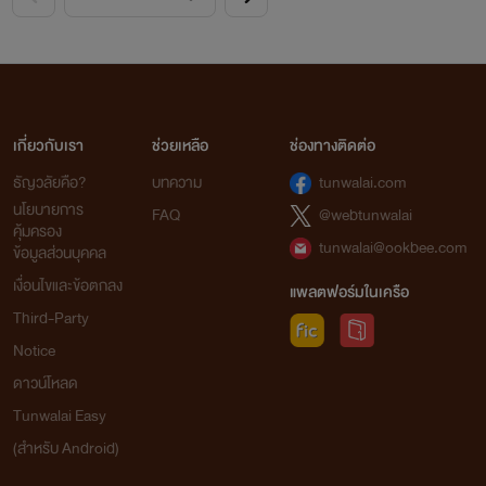
เกี่ยวกับเรา
ช่วยเหลือ
ช่องทางติดต่อ
ธัญวลัยคือ?
บทความ
tunwalai.com
นโยบายการ
FAQ
@webtunwalai
คุ้มครอง
tunwalai@ookbee.com
ข้อมูลส่วนบุคคล
เงื่อนไขและข้อตกลง
แพลตฟอร์มในเครือ
Third-Party
Notice
ดาวน์โหลด
Tunwalai Easy
(สำหรับ Android)