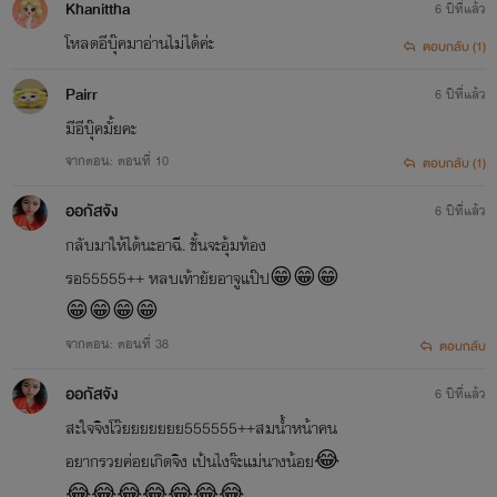
Khanittha
6 ปีที่แล้ว
โหลดอีบุ๊คมาอ่านไม่ได้ค่ะ
ตอบกลับ (1)
Pairr
6 ปีที่แล้ว
มีอีบุ๊คมั้ยคะ
จากตอน: ตอนที่ 10
ตอบกลับ (1)
ออกัสจัง
6 ปีที่แล้ว
กลับมาให้ได้นะอาฉี. ชั้นจะอุ้มท้อง
รอ55555++ หลบเท้ายัยอาจูแป๊ป😁😁😁
😁😁😁😁
จากตอน: ตอนที่ 38
ตอบกลับ
ออกัสจัง
6 ปีที่แล้ว
สะใจจิงโว๊ยยยยยยย555555++สมน้ำหน้าคน
อยากรวยค่อยเกิดจิง เป้นไงจ๊ะแม่นางน้อย😂
😂😂😂😂😂😂😂