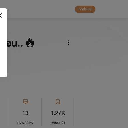
เข้าสู่ระบบ
ร้อน..🔥
13
1.27K
ความคิดเห็น
เพิ่มลงคลัง