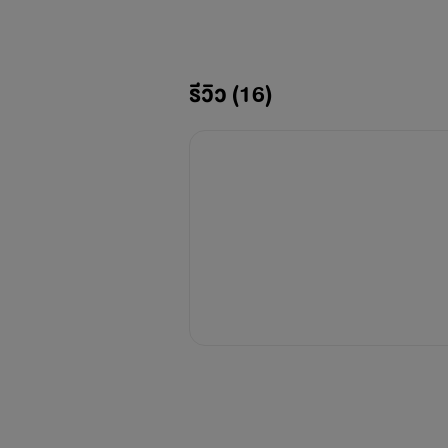
เขาจึงต้องดูธุรกิจของตระกลูให้ขยา
หลังพี่ชายคนเดียวและพี่สะใภ้เขาเส
รีวิว (16)
เลี้ยงดูแทนพี่ชาย
ตลอดหลายปีที่ผ่านมาเขาทำหน้าที่
เขาเคยเจอหลานสาวเมื่อหลายปีมาแ
คนเอเซีย
สัปดาห์หน้าเป็นช่วงปิดเทอมภาคฤด
คราร์จึงสั่งให้แม่บ้านจัดห้องนอน
ที่แล้ว