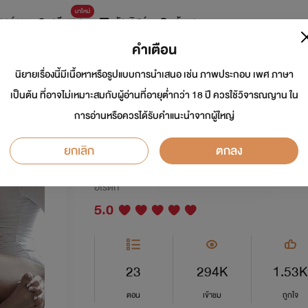
มาใหม่
การ์ตูน
ดรีมแชท
ธัญลิสต์
ค้นหา
คำเตือน
นิยายเรื่องนี้มีเนื้อหาหรือรูปแบบการนำเสนอ เช่น ภาพประกอบ เพศ ภาษา
ทัณฑ์สวาทคุณอาหัว
เป็นต้น ที่อาจไม่เหมาะสมกับผู้อ่านที่อายุต่ำกว่า 18 ปี ควรใช้วิจารณญาน ใน
การอ่านหรือควรได้รับคำแนะนำจากผู้ใหญ่
NC++18💯🔥
ยกเลิก
ตกลง
นักเขียน:
ณภฏ4289.
อีโรติก
5.0
23
294K
1.53K
ตอน
เข้าชม
ถูกใจ