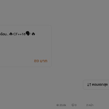
ัวร้อน..🔥CF++18🗣🔥
89 บาท
ตอนแรกสุด
23.6k
0
2 หน้า