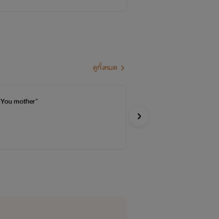
ดูทั้งหมด
ย"You mother"
รัก
น้องน้ำผ
Y