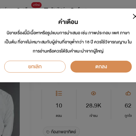
มาใหม่
การ์ตูน
ดรีมแชท
ธัญลิสต์
ค้นหา
คำเตือน
นิยายเรื่องนี้มีเนื้อหาหรือรูปแบบการนำเสนอ เช่น ภาพประกอบ เพศ ภาษา
ความเข้าใจ(ก้องภพ&
เป็นต้น ที่อาจไม่เหมาะสมกับผู้อ่านที่อายุต่ำกว่า 18 ปี ควรใช้วิจารณญาน ใน
การอ่านหรือควรได้รับคำแนะนำจากผู้ใหญ่
นักเขียน:
น้องน้ำผึ้ง
ยกเลิก
ตกลง
Y
0.0
10
28.9K
62
ตอน
เข้าชม
ถูกใจ
ก้องภพอาทิตย์