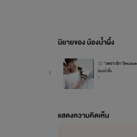
นิยายของ น้องน้ำผึ้ง
"เพราะรัก"Because
น้องน้ำผึ้ง
Y
แสดงความคิดเห็น