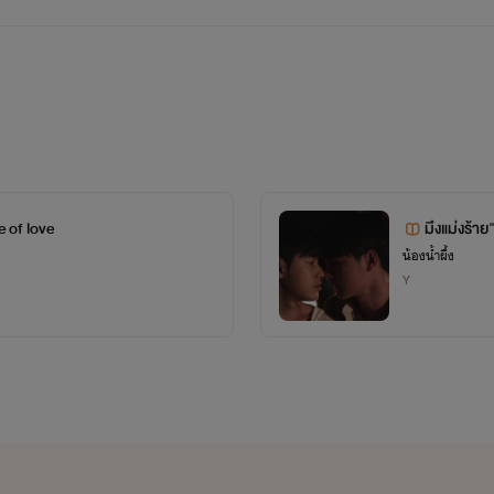
 of love
มึงแม่งร้า
น้องน้ำผึ้ง
Y