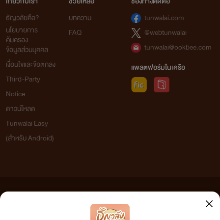
เกี่ยวกับเรา
ช่วยเหลือ
ช่องทางติดต่อ
ธัญวลัยคือ?
บทความ
tunwalai.com
นโยบายการ
FAQ
@webtunwalai
คุ้มครอง
tunwalai@ookbee.com
ข้อมูลส่วนบุคคล
เงื่อนไขและข้อตกลง
แพลตฟอร์มในเครือ
Third-Party
Notice
ดาวน์โหลด
Tunwalai Easy
(สำหรับ Android)
ข้อความที่ท่านได้อ่านจากเว็บไซต์นี้เกิดจากการเขียนโดยสาธารณชนและเผยแพร่โดยอัตโนมัติ ผู้ดูแล
เว็บไซต์แห่งนี้ไม่ได้เห็นด้วยและไม่ขอรับผิดชอบต่อข้อความใดๆ ทั้งสิ้น ดังนั้นผู้อ่านทุกท่านโปรดใช้
วิจารณญาณในการกลั่นกรองด้วยตนเอง และหากท่านพบข้อความใดๆ ที่ขัดต่อกฎหมายและศีลธรรม