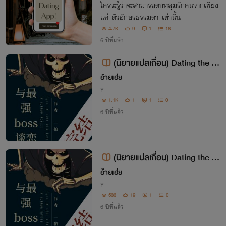
ใครจะรู้ว่าจะสามารถตกหลุมรักคนจากเพียง
แค่ 'ตัวอักษรธรรมดา' เท่านั้น
4.7K
9
1
16
6 ปีที่แล้ว
(นิยายแปลเถื่อน) Dating the St
rongest Boss ออกเดทกับบอสที่แข็
อ้ายเฮ่ย
งแกร่งที่สุด
Y
1.1K
1
1
0
6 ปีที่แล้ว
(นิยายแปลเถื่อน) Dating the St
rongest Boss ออกเดทกับบอสที่แข็
อ้ายเฮ่ย
งแกร่งที่สุด
Y
533
19
1
0
6 ปีที่แล้ว