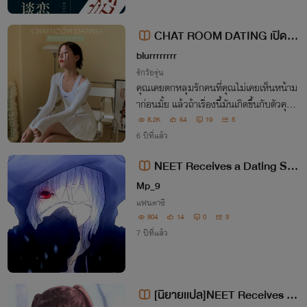
CHAT ROOM DATING เปิดห้
องแชทหัวใจยัยตัวร้าย
blurrrrrrrr
รักวัยรุ่น
คุณเคยตกหลุมรักคนที่คุณไม่เคยเห็นหน้าม
าก่อนมั้ย แล้วถ้าเรื่องนี้มันเกิดขึ้นกับตัวคุณจ
ริงๆล่ะ? #มาร่วมหาคู่แท้ของคุณไปกับเราวัน
8.2K
64
19
5
นี้ สนใจสมัครแอปพริเคชั่นกดดาวน์โหลดตา
6 ปีที่แล้ว
มลิ้งค์ข้างล่างได้เลย ฟรี!
NEET Receives a Dating Sim
System - เทพนีทจีบสาว
Mp_9
แฟนตาซี
804
14
0
3
7 ปีที่แล้ว
[นิยายเเปล]NEET Receives a