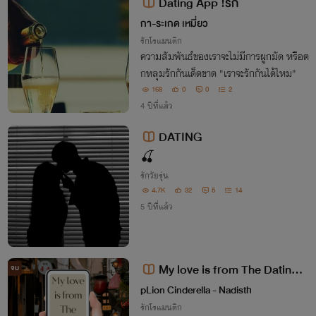
Dating App !รัก
กา-ระเกด เหมี่ยว
รักโรแมนติก
ความสัมพันธ์ของเราจะไม่มีการผูกมัด หรือต
กหลุมรักกันเด็ดขาด "เราจะรักกันได้ไหม"
168
0
0
2
4 ปีที่แล้ว
DATING
🍒
รักวัยรุ่น
4.7K
32
5
14
5 ปีที่แล้ว
My love is from The Dating A
จบ
pp!
pLion Cinderella - Nadisth
รักโรแมนติก