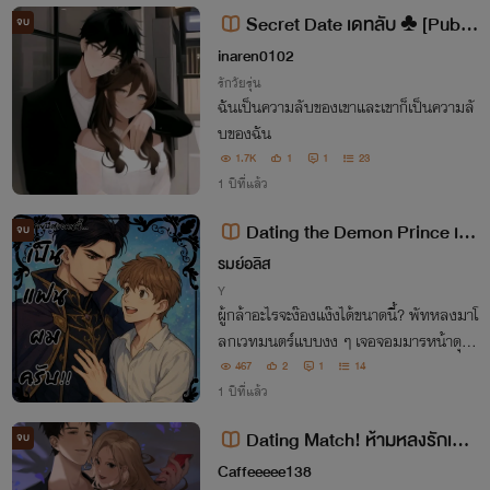
Secret Date เดทลับ ♣️ [Public
จบ
ation Tale]
inaren0102
รักวัยรุ่น
ฉันเป็นความลับของเขาและเขาก็เป็นความลั
บของฉัน
1.7K
1
1
23
1 ปีที่แล้ว
Dating the Demon Prince เจ้า
จบ
ชายปีศาจคนนี้...เป็นแฟนผมครับ!
รมย์อลิส
Y
ผู้กล้าอะไรจะง๊องแง๊งได้ขนาดนี้? พัทหลงมาโ
ลกเวทมนตร์แบบงง ๆ เจอจอมมารหน้าดุสุ
ดหล่อที่ชอบทำข้าวกล่องให้ทุกวัน แถมยังหึ
467
2
1
14
งเก่งกว่าปีศาจทั้งกองทัพ!?
1 ปีที่แล้ว
Dating Match! ห้ามหลงรักเพื่อ
จบ
น (18+)
Caffeeeee138