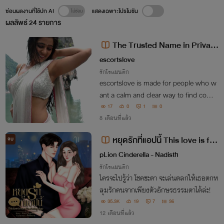
ซ่อนผลงานที่ใช้ปก AI
แสดงเฉพาะโปรโมชัน
ผลลัพธ์
24
รายการ
The Trusted Name in Private
Dating | EscortsLove
escortslove
รักโรแมนติก
escortslove is made for people who w
ant a calm and clear way to find comp
anionship. https://www.escortslove.ne
17
0
1
0
t/
8 เดือนที่แล้ว
หยุดรักที่แอปนี้ This love is fro
จบ
m The Dating App
pLion Cinderella - Nadisth
รักโรแมนติก
ใครจะไปรู้ว่า โชคชะตา จะเล่นตลกให้เธอตกห
ลุมรักคนจากเพียงตัวอักษรธรรมดาได้ล่ะ!
35.3K
19
7
36
12 เดือนที่แล้ว