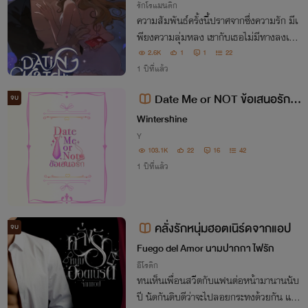
รักโรแมนติก
ความสัมพันธ์ครั้งนี้ปราศจากซึ่งความรัก มีเ
พียงความลุ่มหลง เขากับเธอไม่มีทางลงเอย
กันได้ แม้ว่าจะชอบกันมากแค่ไหนก็ตาม แล้ว
2.6K
1
1
22
มันจะเป็นยังไงเมื่อวันนึงความรู้สึกนั้นดันไป
1 ปีที่แล้ว
ไกลเกินกว่าคำว่าเพื่อน ??
Date Me or NOT ข้อเสนอรัก
จบ
(Omegaverse) มีE-book
Wintershine
Y
103.1K
22
16
42
1 ปีที่แล้ว
คลั่งรักหนุ่มฮอตเนิร์ดจากแอป
จบ
Fuego del Amor นามปากกา ไฟรัก
อีโรติก
ทนเห็นเพื่อนสวีตกับแฟนต่อหน้ามานานนับ
ปี นัดกันดิบดีว่าจะไปลอยกระทงด้วยกัน แต่เ