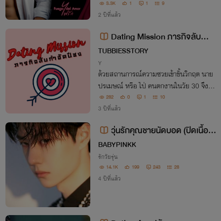
มื่อถึงวันกลับถูกเพื่อนเทไปกับผู้ คนที่เหงาแ
3.3K
1
1
9
ละไร้คู่ทำได้เพียงนัดใครสักคนจากแอปตาม
2 ปีที่แล้ว
คำแนะนำของเพื่อนที่เทไปกับผู้
Dating Mission ภารกิจลับกำจั
ดปีชง
TUBBIESSTORY
Y
ด้วยสถานการณ์ความซวยเข้าขั้นวิกฤต นาย
ปรเมษณ์ หรือ ไป่ คนตกงานในวัย 30 จึงเข้
าร่วมรายการหาคู่ เพื่อตามหาคู่แท้ของเขาที่จ
282
0
1
10
ะมาช่วยต่อชะตาชีวิตตามคำทำนายของหมอดู
3 ปีที่แล้ว
เลื่องชื่อ
วุ่นรักคุณชายนัดบอด (ปิดเนื้อห
าไม่อัพแล้วค่ะ)
ฺBABYPINKK
รักวัยรุ่น
14.1K
199
243
28
4 ปีที่แล้ว