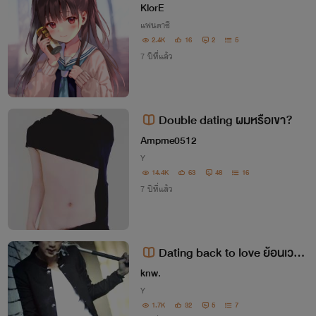
Dating Sim System - เทพนีทจีบห
KlorE
ญิง
แฟนตาซี
2.4K
16
2
5
7 ปีที่แล้ว
Double dating ผมหรือเขา?
Ampme0512
Y
14.4K
63
48
16
7 ปีที่แล้ว
Dating back to love ย้อนเวลา
ตามหารัก
knw.
Y
1.7K
32
5
7