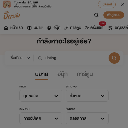
Tunwalai ธัญวลัย
เปิดแอป
เพื่อประสบการณ์ที่ดีกว่าบนมือถือ
เข้าสู่ระบบ
มาใหม่
หน้าแรก
นิยาย
อีบุ๊ก
การ์ตูน
ดรีมแชท
ธัญลิสต์
กำลังหาอะไรอยู่เอ่ย?
นิยาย
อีบุ๊ก
การ์ตูน
หมวด
สถานะจบ
ทุกหมวด
ทั้งหมด
เรียงตาม
ช่วงเวลา
การอัปเดต
ตลอดกาล