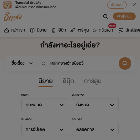
Tunwalai ธัญวลัย
เปิดแอป
เพื่อประสบการณ์ที่ดีกว่าบนมือถือ
เข้าสู่ระบบ
มาใหม่
หน้าแรก
นิยาย
อีบุ๊ก
การ์ตูน
ดรีมแชท
ธัญลิสต์
กำลังหาอะไรอยู่เอ่ย?
นิยาย
อีบุ๊ก
การ์ตูน
หมวด
สถานะจบ
ทุกหมวด
ทั้งหมด
เรียงตาม
ช่วงเวลา
การอัปเดต
ตลอดกาล