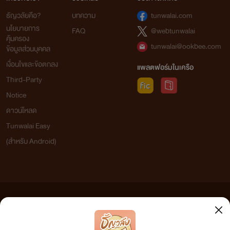
ธัญวลัยคือ?
บทความ
tunwalai.com
นโยบายการ
FAQ
@webtunwalai
คุ้มครอง
tunwalai@ookbee.com
ข้อมูลส่วนบุคคล
เงื่อนไขและข้อตกลง
แพลตฟอร์มในเครือ
Third-Party
Notice
ดาวน์โหลด
Tunwalai Easy
(สำหรับ Android)
ข้อความที่ท่านได้อ่านจากเว็บไซต์นี้เกิดจากการเขียนโดยสาธารณชนและเผยแพร่โดยอัตโนมัติ ผู้ดูแล
เว็บไซต์แห่งนี้ไม่ได้เห็นด้วยและไม่ขอรับผิดชอบต่อข้อความใดๆ ทั้งสิ้น ดังนั้นผู้อ่านทุกท่านโปรดใช้
วิจารณญาณในการกลั่นกรองด้วยตนเอง และหากท่านพบข้อความใดๆ ที่ขัดต่อกฎหมายและศีลธรรม