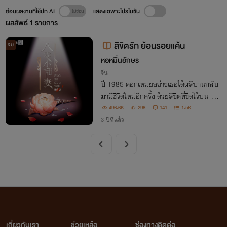
ซ่อนผลงานที่ใช้ปก AI
แสดงเฉพาะโปรโมชัน
ผลลัพธ์
1
รายการ
ลิขิตรัก ย้อนรอยแค้น
จบ
หอหมื่นอักษร
จีน
ปี 1985 ดอกเหมยอย่างเธอได้ผลิบานกลับ
มามีชีวิตใหม่อีกครั้ง ด้วยลิขิตที่ขีดไว้บน 'รอ
ยแค้น'
496.6K
298
141
1.5K
3 ปีที่แล้ว
เกี่ยวกับเรา
ช่วยเหลือ
ช่องทางติดต่อ