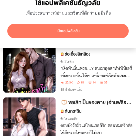
ใช้แอปพลิเคชันธัญวลัย
ยอดเข้าชม
7 วัน
เพื่อประสบการณ์อ่านและเขียนที่ดีกว่าบนมือถือ
ซ่อนผลงานที่ใช้ปก AI
แสดงเฉพาะโปรโมชัน
เปิดแอปพลิเคชัน
ผลลัพธ์
793
รายการ
หมวยครับ เลิกดื้อกับเฮียได้ป่ะ (มี
อีบุ๊คแล้ว)
ช่อเอื้องสีเหลือง
รักอีโรติก
"เจ็ดพันงั้นเหรอ...? คนเขาอุตส่าห์ทำให้เสร็
จตั้งขนาดนั้น ให้ค่าเหนื่อยแค่เจ็ดพันเองเหร
อ... คุ้มตายห่าเลย"
20.3K
61
14
39
18 ชั่วโมงที่แล้ว
ขอเลิกเป็นของตาย (อ่านฟรีจนจ
บ)
ต้นกระถิน
รักโรแมนติก
ตอนยังรักชั่วแค่ไหนเธอก็รัก ตอนหมดรักต่อ
ให้ดีขนาดไหนเธอก็ไม่เอา