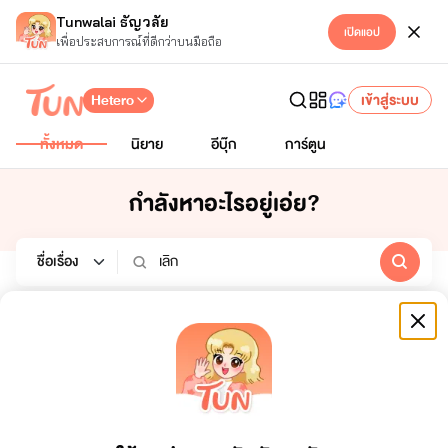
Tunwalai ธัญวลัย
เปิดแอป
เพื่อประสบการณ์ที่ดีกว่าบนมือถือ
Hetero
เข้าสู่ระบบ
ทั้งหมด
นิยาย
อีบุ๊ก
การ์ตูน
กำลังหาอะไรอยู่เอ่ย?
นิยาย
อีบุ๊ก
การ์ตูน
หมวดหมู่
สถานะจบ
ทั้งหมด
ทั้งหมด
เรียงตาม
ช่วงเวลา