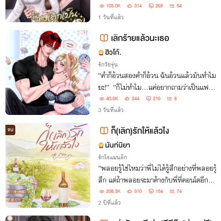
103.0K
314
265
54
1 วันที่แล้ว
เลิกร้ายแล้วนะเธอ
ฮิวโก้.
รักวัยรุ่น
“คำก็อ้วนสองคำก็อ้วน ฉันอ้วนแล้วมันทำไม
ยะ!” ￼ “ก็ไม่ทำไม…แค่อยากถามว่าเป็นแฟน
กันปะ?” “…..”
40.6K
244
216
8
3 วันที่แล้ว
ก็(เลิก)รักให้แล้วไง
จบ
นันท์นิยา
รักโรแมนติก
“พลอยรู้ใช่ไหมว่าพี่ไม่ได้รู้สึกอย่างที่พลอยรู้
สึก แต่ถ้าพลอยจะมาค้างกับพี่ที่คอนโดอีก พี่
ก็ไม่ติด”
208.3K
310
154
74
2 ปีที่แล้ว