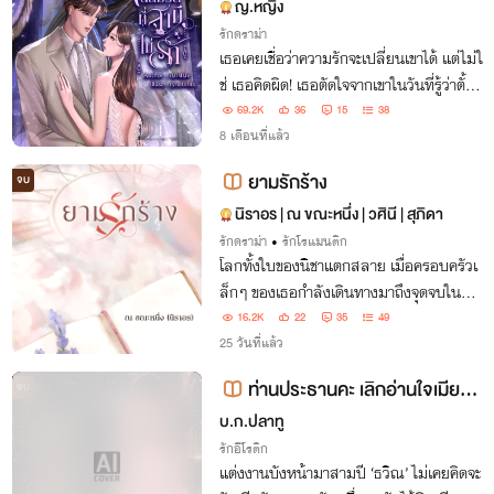
ล้ว)
ญ.หญิง
รักดราม่า
เธอเคยเชื่อว่าความรักจะเปลี่ยนเขาได้ แต่ไม่ใ
ช่ เธอคิดผิด! เธอตัดใจจากเขาในวันที่รู้ว่าตั้งค
รรภ์! ส่วนเขารู้ว่ารักในวันที่สายไปแล้ว!
69.2K
36
15
38
8 เดือนที่แล้ว
ยามรักร้าง
จบ
นิราอร | ณ ขณะหนึ่ง | วศินี | สุภิดา
รักดราม่า
•
รักโรแมนติก
โลกทั้งใบของนิชาแตกสลาย เมื่อครอบครัวเ
ล็กๆ ของเธอกำลังเดินทางมาถึงจุดจบในวัน
ครบรอบเจ็ดปีเต็ม ด้วยเหตุผลที่ทำให้ชาไปทั้
16.2K
22
35
49
งกายและใจด้วยคำว่า ‘น่ารำคาญ’ อนาคตที่ว
25 วันที่แล้ว
าดไว้จึงถล่มทลายไม่มีชิ้นดี ราวกับเรือที่อ
ท่านประธานคะ เลิกอ่านใจเมียสัก
จบ
ที!
บ.ก.ปลาทู
รักอีโรติก
แต่งงานบังหน้ามาสามปี ‘ธวิณ’ ไม่เคยคิดจะ