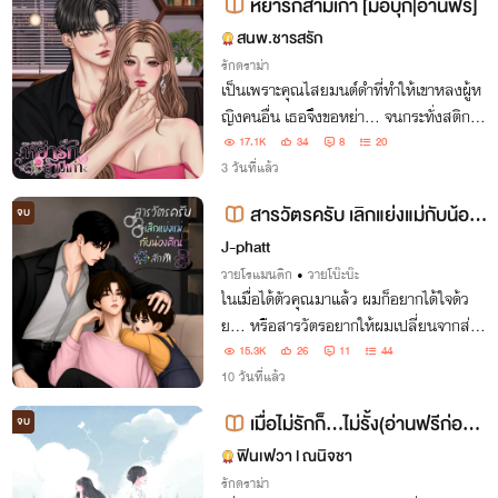
หย่ารักสามีเก่า [มีอีบุ๊ก|อ่านฟรี]
สนพ.ชารสรัก
รักดราม่า
เป็นเพราะคุณไสยมนต์ดำที่ทำให้เขาหลงผู้ห
ญิงคนอื่น เธอจึงขอหย่า... จนกระทั่งสติกลั
บมา เขาเลยต้องมารีบตามง้อเมีย(เก่า)อย่าง
17.1K
34
8
20
กับหมาหงอย!!
3 วันที่แล้ว
สารวัตรครับ เลิกแย่งแม่กับน้อง
จบ
คิณสักที! [Mpreg] | มี E-book
J-phatt
วายโรแมนติก
•
วายโบ๊ะบ๊ะ
ในเมื่อได้ตัวคุณมาแล้ว ผมก็อยากได้ใจด้ว
ย... หรือสารวัตรอยากให้ผมเปลี่ยนจากส่งข้
าวกล่อง เป็นส่งหมายเรียกข้อหากินแล้วไม่รั
15.3K
26
11
44
บผิดชอบ ดีล่ะครับ?
10 วันที่แล้ว
เมื่อไม่รักก็...ไม่รั้ง(อ่านฟรีก่อนติ
จบ
ดเหรียญ)
ฟินเฟวา l ณนิจชา
รักดราม่า