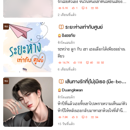
รักเมียตัวเอง จนวันหนึ่งเขาดันได้ยินเสียงใน
ใจของเธอเข้าเต็มๆ จากแอบอ่านใจเพื่อจับผิด
5.1K
1
5
55
กลายเป็นผัวโบ้คลั่งรักเมียแบบถอนตัวไม่ขึ้น
2 เดือนที่แล้ว
แทน!
ระยะห่างเท่ากับศูนย์
จบ
อิงอรทัย
รักโรแมนติก
ระหว่าง ลูก กับ เขา เธอเลือกได้เพียงอย่างเ
ดียว
14.7K
118
40
32
6 เดือนที่แล้ว
เส้นทางรักที่(ไม่)มีเธอ (มีe-boo
จบ
k)
Duangkwan
รักโรแมนติก
ห้าปีที่แล้วเธอทิ้งเขาไปเพราะความเห็นแก่ตัว
ห้าปีให้หลังเธอกลับมาหาเขาด้วยใจที่สำนึก
ผิด แต่กลับพบว่าที่ว่างข้างกายเขามีเจ้าของไ
7.9K
3
0
34
ปเสียแล้ว
15 วันที่แล้ว