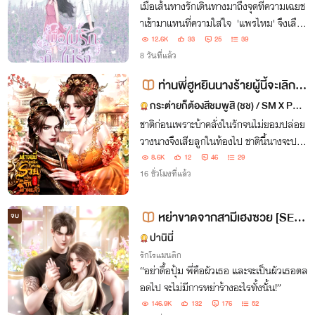
เมื่อเส้นทางรักเดินทางมาถึงจุดที่ความเฉยช
าเข้ามาแทนที่ความใส่ใจ 'แพรไหม' จึงเลือก
ที่จะหันหลังให้กับผู้ชายที่เธอเคยรักหมดหัวใ
12.6K
33
25
39
จ พร้อมกับเก็บซ่อนความลับเรื่อง ‘ลูก’ เอา
8 วันที่แล้ว
ไว้เพียงลำพัง
ท่านพี่ฮูหยินนางร้ายผู้นี้จะเลิกรั
กท่านแล้ว
กระต่ายก็ต้องสีชมพูสิ (ชช) / SM X PD
(ชญ)
ชาติก่อนเพราะบ้าคลั่งในรักจนไม่ยอมปล่อย
วางนางจึงเสียลูกในท้องไป ชาตินี้นางจะปล่
อยวางทุกสิ่งเพื่อรักษาลูกในท้องเอาไว้ มู่หล
8.6K
12
46
29
งอวี้ฮูหยินนางร้ายผู้นี้จะไม่ขอรักท่านอีกแล้ว
16 ชั่วโมงที่แล้ว
หย่าขาดจากสามีเฮงซวย [SET
จบ
หย่าขาด]
ปานินี่
รักโรแมนติก
“อย่าดื้อปุ้ม พี่คือผัวเธอ และจะเป็นผัวเธอตล
อดไป จะไม่มีการหย่าร้างอะไรทั้งนั้น!”
146.9K
132
176
52