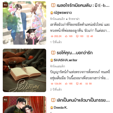
เผลอใจรักเมียคนเดิม : มี E-boo
จบ
k
ณัฐพรพราว
รักโรแมนติก
•
รักดราม่า
เขาคือผัวเก่าที่จ้องจะยึดตำแหน่งผัวใหม่ และ
ทวงหน้าที่พ่อของลูกคืน 'ผัวเก่า' ก็แค่สถานะ
ในอดีต!
202.2K
165
130
48
1 ปีที่แล้ว
รอให้คุณ...บอกว่ารัก
SHASHA.writer
รักโรแมนติก
ปัญญารัตน์กำแท่งตรวจการตั้งครรภ์ จนเหงื่
อชุ่มเต็มมือ วันนี้เธอมาเพื่อบอกเขาว่าท้อง แ
ต่นายแพทย์อนล กลับเอ่ยปากบอกเลิกควา
124.6K
185
46
58
มสัมพันธ์ที่มีต่อกัน เพื่อกลับไปคบกับแฟนเ
2 ปีที่แล้ว
ก่าของเขา
เลิกเป็นคนบ้าแล้วมาเป็นภรรยาผู้
จบ
พัน 70s
Deeda K.