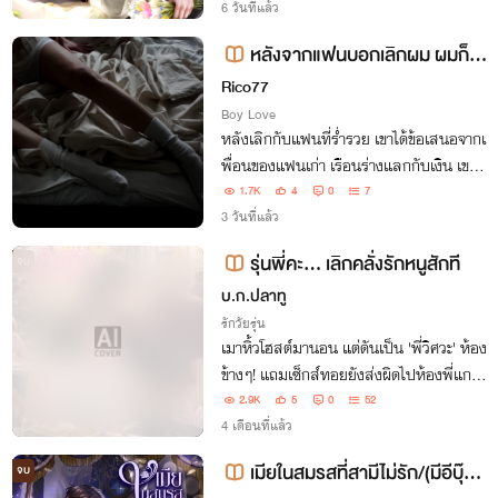
6 วันที่แล้ว
หลังจากแฟนบอกเลิกผม ผมก็ส
อยเพื่อนธงแดงของแฟนเก่าทั้งกลุ่มเ
Rico77
ลยครับ pwp
Boy Love
หลังเลิกกับแฟนที่ร่ำรวย เขาได้ข้อเสนอจากเ
พื่อนของแฟนเก่า เรือนร่างแลกกับเงิน เขาเ
ลยได้สอยเพื่อนของแฟนเก่าทั้งกลุ่ม ทั้งยังจ
1.7K
4
0
7
ากไปพร้อมกับเงิน แต่แล้วทำไมเหล่าตู้กดเงิ
3 วันที่แล้ว
นทุกคนถึงมาร้องขอสถานะกับเขากันล่ะ!?
รุ่นพี่คะ... เลิกคลั่งรักหนูสักที
จบ
บ.ก.ปลาทู
รักวัยรุ่น
เมาหิ้วโฮสต์มานอน แต่ดันเป็น 'พี่วิศวะ' ห้อง
ข้างๆ! แถมเซ็กส์ทอยยังส่งผิดไปห้องพี่แกอี
ก! "ใช้กระต่ายมันเปลืองถ่าน มาใช้ระบบแม
2.9K
5
0
52
นนวลห้องพี่ดีกว่า" งานนี้นางฟ้าสถาปัตย์จะ
4 เดือนที่แล้ว
หนีคนคลั่งรักพ้นไหมเนี่ย!
เมียในสมรสที่สามีไม่รัก/(มีอีบุ๊คแ
จบ