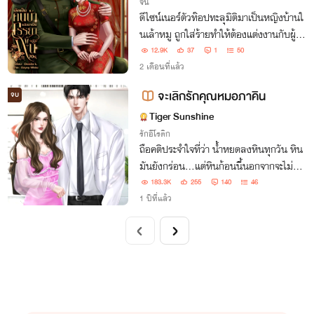
จีน
ดีไซน์เนอร์ตัวท๊อปทะลุมิติมาเป็นหญิงบ้านใ
นเล้าหมู ถูกใส่ร้ายทำให้ต้องแต่งงานกับผู้พั
นซ่ง เธอจึงใช่ทักษะความสามารถที่มีกอบกู้ชื่
12.9K
37
1
50
อเสียงของตนเองและสามี เปลี่ยนตัวเองจาก
2 เดือนที่แล้ว
คนบ้าเป็นผู้นำแฟชั่นในยุคนี้
จะเลิกรักคุณหมอภาคิน
จบ
Tiger Sunshine
รักอีโรติก
ถือคติประจำใจที่ว่า น้ำหยดลงหินทุกวัน หิน
มันยังกร่อน...แต่หินก้อนนี้นอกจากจะไม่กร่
อนแล้วยังบอกกับเธอว่า "ผมไม่มีวันชอบคุ
183.3K
255
140
46
ณ"
1 ปีที่แล้ว