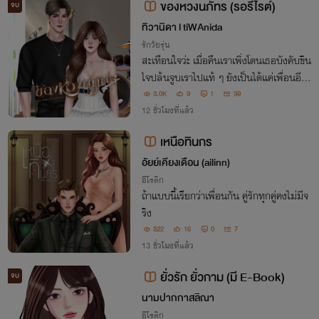
ของหวงนภัทร (รอรีไรต์)
จบ
ทิวานิดา l tiWAnida
รักวัยรุ่น
สะเทือนใจว่ะ เมื่อคืนเราเพิ่งโดนเธอบังคับขืน
ใจปล้นจูบเราไปแท้ ๆ ยังเป็นได้แค่เพื่อนอีกเ
หรอ ?
3.0K
9
1
39
12 ชั่วโมงที่แล้ว
เหนือทินกร
อัยย์เคียงเดือน (ailinn)
อีโรติก
ถ้าแบบนี้เรียกว่าเพื่อนกัน คู่รักทุกคู่คงไม่มีจ
ริง
322
16
0
7
13 ชั่วโมงที่แล้ว
ยั่วรัก ยั่วกาม (มี E-Book)
จบ
นามปากกาสลิณา
อีโรติก