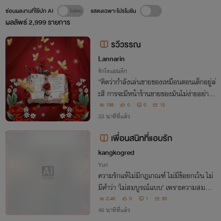
ซ่อนผลงานที่ใช้ปก AI
แสดงเฉพาะโปรโมชัน
ผลลัพธ์
2,999
รายการ
รวีวรรณ
Lannarin
รักโรแมนติก
“คิดว่ากำลังเล่นขายของเหมือนตอนเด็กอยู่ล่
ะสิ การจะมีหน้าร้านขายของมันไม่ง่ายอย่าง
ที่เธอคิดหรอกนะ”
138
0
0
12
33 นาทีที่แล้ว
เพื่อนสนิทที่แอบรัก
จบ
kangkogred
Yuri
ความรักแท้ไม่มีกฎเกณฑ์ ไม่มีข้อยกเว้น ไม่
มีคำว่า 'ไม่สมบูรณ์แบบ' เพราะความสมบูร
ณ์แบบเดียวที่หัวใจต้องการ คือการมีเธออยู่เ
2.4K
0
1
30
คียงข้าง... ตลอดไป"
46 นาทีที่แล้ว