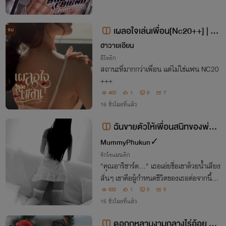
เผลอใจเล่นเพื่อน[Nc20++] | พี
จบ
ช&เเก้ม
ฮาวายเอียน
อีโรติก
สถานะที่มากกว่าเพื่อน เเต่ไม่ใช่เเฟน NC20
+++
400
1
0
7
16 ชั่วโมงที่แล้ว
ฉันขายตัวให้เพื่อนสนิทของพ่อ
(25+)
MummyPhukun✓
รักโรแมนติก
"คุณอาริชาร์ด..." เธอเอ่ยชื่อเขาด้วยน้ำเสียง
สั่นๆ เขาคือผู้กำหนดชีวิตของเธอต่อจากนี้ตล
อดไป
522
1
0
5
16 ชั่วโมงที่แล้ว
ดอกกุหลาบงามกลางไร่อ้อย ภา