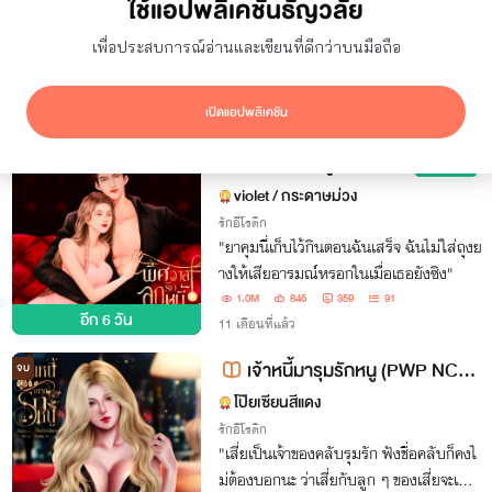
ใช้แอปพลิเคชันธัญวลัย
ยอดเข้าชม
7 วัน
เพื่อประสบการณ์อ่านและเขียนที่ดีกว่าบนมือถือ
ซ่อนผลงานที่ใช้ปก AI
แสดงเฉพาะโปรโมชัน
เปิดแอปพลิเคชัน
ผลลัพธ์
451
รายการ
พิศวาสรักลูกหนี้
จบ
อ่านฟรี
violet / กระดาษม่วง
รักอีโรติก
"ยาคุมนี่เก็บไว้กินตอนฉันเสร็จ ฉันไม่ใส่ถุงย
างให้เสียอารมณ์หรอกในเมื่อเธอยังซิง"
1.0M
845
359
91
อีก
6 วัน
11 เดือนที่แล้ว
เจ้าหนี้มารุมรักหนู (PWP NC20
จบ
+) 3P 4P 5P 6P {วิมานรุมรัก SS1
โป๊ยเซียนสีแดง
- 1}
รักอีโรติก
"เสี่ยเป็นเจ้าของคลับรุมรัก ฟังชื่อคลับก็คงไ
ม่ต้องบอกนะ ว่าเสี่ยกับลูก ๆ ของเสี่ยจะเล่น