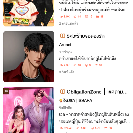
หนี้ที่ไม่ได้ก่อแต่ต้องชดใช้ด้วยหัวใจชีวิตของ
ปาล์ม เด็กหนุ่มร่างอวบลูกแม่ค้าขนมไทย ต้
องพังทลายเพราะหนี้พนันที่พ่อทิ้งไว้ และค
8.9K
14
15
38
นที่เข้ามาทวงทุกอย่างคือเสี่ยธีร์เจ้าหนี้ผู้ทรง
2 เดือนที่แล้ว
อิทธิพลที่ไม่มีใครกล้าต่อกร
วิศวะร้ายขอลองรัก
Aronet
วายว้าวุ่น
อย่าเอาแต่ใจให้มากนักกูไม่ใช่พ่อมึง
2.9K
18
0
18
3 วันที่แล้ว
ObligationZone ∣ เขตล่ามรัก
จบ
#ลาเดลมิกุ
อิษสรา | ISSARA
รักอีโรติก
เธอ - ทายาทค่ายหนังผู้ใหญ่อันดับหนึ่งของ
ประเทศญี่ปุ่น ที่ชีวิตมาพลิกผันหลังสูญเสีย
พ่อ เขา - ผู้ถือสัญญาการค้าและยังเป็นเจ้า
624.4K
1.6K
1.7K
86