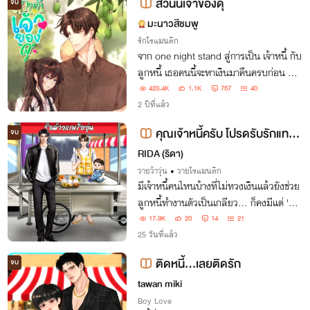
สวนนี้เจ้าของดุ
จบ
มะนาวสีชมพู
รักโรแมนติก
จาก one night stand สู่การเป็น เจ้าหนี้ กับ
ลูกหนี้ เธอคนนี้จะหาเงินมาคืนครบก่อน หรื
อ ตกเล่ห์หลุมพรางของเขาเสียก่อน
423.4K
1.1K
757
40
2 ปีที่แล้ว
คุณเจ้าหนี้ครับ โปรดรับรักแทนด
จบ
อกเบี้ย [END]
RIDA (ริดา)
วายว้าวุ่น
•
วายโรแมนติก
มีเจ้าหนี้คนไหนบ้างที่ไม่ทวงเงินแล้วยังช่วย
ลูกหนี้ทำงานตัวเป็นเกลียว... ก็คงมีแต่ 'คุณ
ไทม์' ลูกชายคนเดียวของเจ้าสัวธัชชัยที่ใคร ๆ
17.9K
20
14
21
ก็ว่าโหดนักหนานั่นแหละ
25 วันที่แล้ว
ติดหนี้…เลยติดรัก
จบ
tawan miki
Boy Love