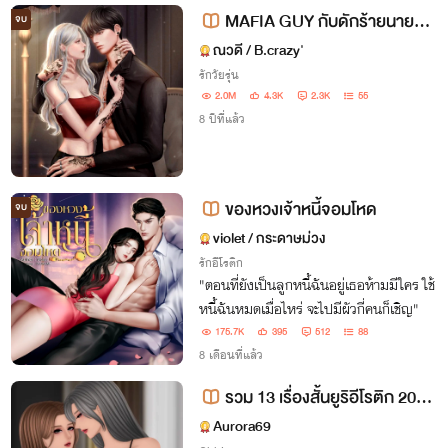
MAFIA GUY กับดักร้ายนายมาเ
จบ
ฟีย SM18+ [ T x ROSE ]
ณวดี / B.crazy'
รักวัยรุ่น
2.0M
4.3K
2.3K
55
8 ปีที่แล้ว
ของหวงเจ้าหนี้จอมโหด
จบ
violet / กระดาษม่วง
รักอีโรติก
"ตอนที่ยังเป็นลูกหนี้ฉันอยู่เธอห้ามมีใคร ใช้
หนี้ฉันหมดเมื่อไหร่ จะไปมีผัวกี่คนก็เชิญ"
175.7K
395
512
88
8 เดือนที่แล้ว
รวม 13 เรื่องสั้นยูริอีโรติก 20++
++
Aurora69