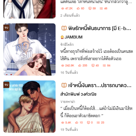
แต่ดันเจอ ‘เจ้าหนี้หน้าเงิน’ ที่น่ากลัวกว่าลูก
ปืน
47.2K
60
39
48
2 เดือนที่แล้ว
พิษรักหนี้พันธนาการ [มี E-boo
จบ
k]
JAMBUM
รักอีโรติก
หนี้ทางธุรกิจที่พ่อสร้างไว้ เธอต้องเป็นคนชด
ใช้คืน เพราะสิ่งที่เขาอยากได้คือตัวเธอ
242.9K
205
43
84
16 วันที่แล้ว
เจ้าหนี้เงินตรา…ปรารถนาดวงใ
จบ
จ [ อีบุ๊ค วันที่ 15 | ตอนใหม่ เวลา 16.
สำนักพิมพ์ วงศ์วณิช
30 น. ]
วายดราม่า
“ เมื่อเป็นหนี้ก็ต้องใช้…แต่ถ้าไม่มีเงินมาใช้ห
นี้ ก็ต้องเอาตัวมาขัดดอก ”
3.4K
10
0
23
19 วันที่แล้ว