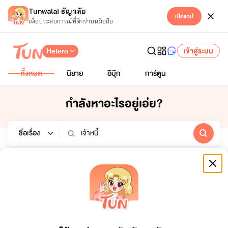
Tunwalai ธัญวลัย
เปิดแอป
เพื่อประสบการณ์ที่ดีกว่าบนมือถือ
Hetero
เข้าสู่ระบบ
ทั้งหมด
นิยาย
อีบุ๊ก
การ์ตูน
กำลังหาอะไรอยู่เอ่ย?
นิยาย
อีบุ๊ก
การ์ตูน
หมวดหมู่
สถานะจบ
ทั้งหมด
ทั้งหมด
เรียงตาม
ช่วงเวลา