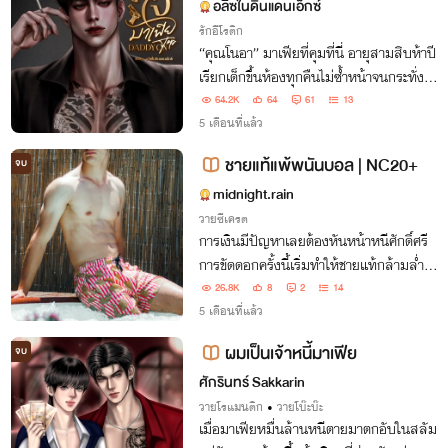
NC20+ มีรูปประกอบ🔥
อลิซในดินแดนเอ็กซ์
รักอีโรติก
“คุณโนอา” มาเฟียที่คุมที่นี่ อายุสามสิบห้าปี
เรียกเด็กขึ้นห้องทุกคืนไม่ซ้ำหน้าจนกระทั่งเจ
อเด็กที่ชื่อ “ครองใจ” คนเดียวที่ทำเขาติดใจ อ
64.2K
64
61
13
ยากรับเธอไปเลี้ยงดู และไม่เคยเรียกเด็กอีกเ
5 เดือนที่แล้ว
ลย
ชายแท้แพ้พนันบอล | NC20+
จบ
midnight.rain
วายซีเครต
การเงินมีปัญหาเลยต้องหันหน้าหนีศักดิ์ศรี
การขัดดอกครั้งนี้เริ่มทำให้ชายแท้กล้ามล่ำห
วั่นไหว!
26.8K
8
2
14
5 เดือนที่แล้ว
ผมเป็นเจ้าหนี้มาเฟีย
จบ
ศักรินทร์ Sakkarin
วายโรแมนติก
•
วายโบ๊ะบ๊ะ
เมื่อมาเฟียหมื่นล้านหนีตายมาตกอับในสลัม