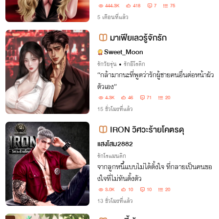
กับหนูยังไง"
444.3K
418
7
75
5 เดือนที่แล้ว
มาเฟียเลวรู้จักรัก
Sweet_Moon
รักวัยรุ่น
•
รักอีโรติก
“กล้ามากนะที่พูดว่ารักผู้ชายคนอื่นต่อหน้าผัว
ตัวเอง”
4.3K
46
71
20
15 ชั่วโมงที่แล้ว
IRON วิศวะร้ายโคตรดุ
แสงโสม2882
รักโรแมนติก
จากลูกหนี้แบบไม่ได้ตั้งใจ ที่กลายเป็นคนขอ
งใจที่ไม่ทันตั้งตัว
3.0K
10
10
20
13 ชั่วโมงที่แล้ว