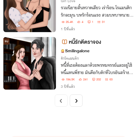
Girl Love
รวมนิยายสั้นหวาดเสียว เร่าร้อน โรแมนติก
รักละมุน บทรักร้อนแรง สวมบทบาทนายทา
ส BDSM จำเลยรัก นวดอีโรติก มีหลากเรื่อ
26.4K
4
1
31
งหลายตอนเอามารวมไว้ให้ลองอ่าน
1 ปีที่แล้ว
หนี้รักตีตราจอง
จบ
Smilingalone
รักโรแมนติก
หนี้ที่เธอต้องแลกด้วยพรหมจรรย์และอยู่ใช้
หนี้แทนพี่ชาย มันคือกับดักที่ไบรอันสร้างขึ้น
เพื่อให้บัวสโรชารักเขา
194.3K
241
202
63
3 ปีที่แล้ว