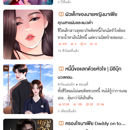
หนี้ ต้องดูแลข้อตกลงจากสัญญาที่ไม่ได้เขีย
3 ปีที่แล้ว
นขึ้นมาด้วยตัวเอง
ผัวเด็กของนายหญิงมาเฟีย
คุณสายฝนและแมวดำ
ชีวิตเด็กสาวสุดอาภัพติดหนี้ก้อนโตจำใจต้อง
ขายน้ำหาเงินใช้หนี้ แต่ความโชคร้ายของเธอ
ดันไม่จบไม่สิ้นพลาดไป "ทำเจ้าหนี้ท้อง" ไม่
573
2
0
12
ตายก็บุญละงานนี้
16 ชั่วโมงที่แล้ว
หนี้นี้ขอแลกด้วยหัวใจ | มีอีบุ๊ก
จบ
นวลหอม.
รักโรแมนติก
•
คอเมดี้
ทั้งชีวิตผมไม่เคยคิดทวงหนี้ จนได้รู้ว่าการเจอ
เธอ…คุ้มกว่าได้เงินคืน
27.0K
126
20
94
3 เดือนที่แล้ว
ครองใจมาเฟีย Daddy on top|