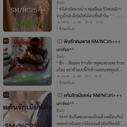
อีโรติก
“ จำใส่กะโหลกเน่าๆ ของมึงเอาไว้ซะเฟมิกา
ว่ากูเป็นผัวมึงไม่ใช่ไอ้สวะชั้นต่ำนั่น ” “ …พ
ะ…พี่เลจะทำอะไร… ” “ กรี๊ดดดดดดดด!!!!!!!!!
116.9K
209
10
30
”
1 ชั่วโมงที่แล้ว
พิษรักคนพาล SM/NC25+++
จบ
นกเขียว^^
อีโรติก
“ ฮึก….ฮืออออ ข้าวเจ็บ หยุดเถอะนะคะ ข้าวข
อร้อง อย่าทำแบบนี้กับข้าวเลยนะคะคุณอิษ
ข้าวเจ็บจริงๆ เจ็บมาก ไม่ไหวแล้วค่ะ ฮึก….ฮื
134.4K
259
9
27
ออออ ” “ งั้นเหรอ หึ!! แต่ยิ่งเธอร้องไห้แบบ
1 ชั่วโมงที่แล้ว
นี้ ฉันก็ยิ่งมีอารมณ์นะข้าวสวย ”
แค้นรักเมียแต่ง SM/NC25+++
จบ
นกเขียว^^
อีโรติก
“ Shit!! ฉันก็เคยบอกเธอไปแล้วเหมือนกันว่
าคนอย่างฉันอยากได้อะไรแล้วมันก็ต้องได้ทั้