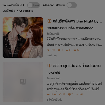
ซ่อนผลงานที่ใช้ปก AI
แสดงเฉพาะโปรโมชัน
ผลลัพธ์
3,772
รายการ
คลื่นรักพัดพา One Night by th
e Sea
สายลมแห่งความหวัง / windofhope
รักโรแมนติก
ลิลินที่หนีออกมาจากงานแต่งเพื่อนเพราะแ
ฟนเก่าควงคนรักใหม่มาร่วมงาน ขับรถฝ่าสา
ยฝนจนมาพบกับรีสอร์ทแห่งหนึ่งริมทะเล แ
1.1K
4
0
17
ละได้พบเจอกับผู้ชายคนหนึ่ง ที่ถูกคู่หมั้นทิ้งไ
เมื่อสักครู่
ปเช่นกัน…
ภรรยาสุดแสบของท่านประธาน
novalight
รักโรแมนติก
เธอถูกหักหลังจากคู่หมั้น และโดนทำร้ายจิตใ
จอย่างรุนแรง ต้องใช้เวลาถึงสองปี จึงทำให้เ
ธอตาสว่างบททดสอบกำลังจะเข้ามา ความวุ่
12.9K
26
7
152
นวายกำลังจะเริ่มต้น และดราม่ากำลังจะบังเ
1 ชั่วโมงที่แล้ว