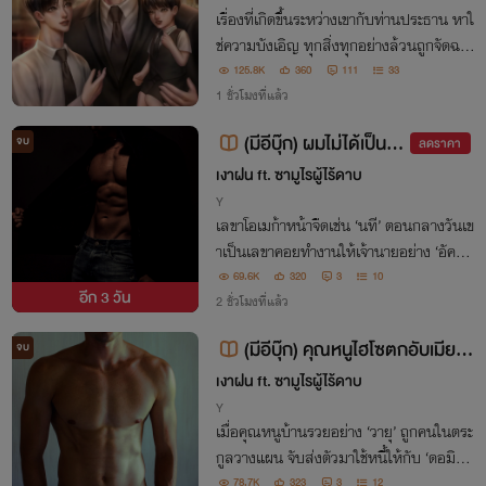
เรื่องที่เกิดขึ้นระหว่างเขากับท่านประธาน หาใ
ช่ความบังเอิญ ทุกสิ่งทุกอย่างล้วนถูกจัดฉาก
เอาไว้ตั้งแต่แรกเริ่ม… "ถ้าไม่อยากให้ผมตา
125.8K
360
111
33
มหาคุณกับลูกเจอ ทำไมตอนนั้นคุณถึงไม่ยิง
1 ชั่วโมงที่แล้ว
ผมให้ตายล่ะหืม นที"
(มีอีบุ๊ก) ผมไม่ได้เป็นแค่
จบ
ลดราคา
เลขาหน้าห้องท่านประธาน
เงาฝน ft. ซามูไรผู้ไร้ดาบ
[Omegaverse] - (PWP)
Y
เลขาโอเมก้าหน้าจืดเช่น ‘นที’ ตอนกลางวันเข
าเป็นเลขาคอยทำงานให้เจ้านายอย่าง ‘อัคคี’
อัลฟ่าหนุ่มมาดขรึม ประธานบริษัทยักษ์ใหญ่
69.6K
320
3
10
อีก
3 วัน
แต่พอตกกลางคืน เลขาแบบเขาก็เปลี่ยนหน้
2 ชั่วโมงที่แล้ว
าที่มาบำเรอรสสวาทให้คุณอัคคีบนเตียงแท
(มีอีบุ๊ก) คุณหนูไฮโซตกอับเมียลั
จบ
น
บของท่านประธาน - [PWP]
เงาฝน ft. ซามูไรผู้ไร้ดาบ
Y
เมื่อคุณหนูบ้านรวยอย่าง ‘วายุ’ ถูกคนในตระ
กูลวางแผน จับส่งตัวมาใช้หนี้ให้กับ ‘ดอมินิก
ส์’ เจ้าหนี้หน้าโหดแต่เอวแซ่บคนนี้
78.7K
323
3
12