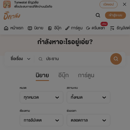
Tunwalai ธัญวลัย
เปิดแอป
เพื่อประสบการณ์ที่ดีกว่าบนมือถือ
เข้าสู่ระบบ
มาใหม่
หน้าแรก
นิยาย
อีบุ๊ก
การ์ตูน
ดรีมแชท
ธัญลิสต์
กำลังหาอะไรอยู่เอ่ย?
นิยาย
อีบุ๊ก
การ์ตูน
หมวด
สถานะจบ
ทุกหมวด
ทั้งหมด
เรียงตาม
ช่วงเวลา
การอัปเดต
ตลอดกาล