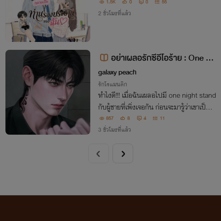
1.5K
0
0
55
2 ชั่วโมงที่แล้ว
อย่าเผลอรักซีอีโอร้าย : One Ni
ght
galaxy peach
รักโรแมนติก
ทำไงดี!!! เมื่อฉันเผลอไปมี one night stand
กับผู้ชายที่เพิ่งเจอกัน ก่อนจะมารู้ว่าเขาเป็นป
ระธานบริษัทที่ตัวเองกำลังจะไปฝึกงาน!!
857
8
4
11
3 ชั่วโมงที่แล้ว