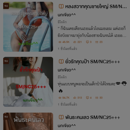
กิด....
หลงสวาทคุณชายใหญ่ SM/NC
จบ
25+++
นกเขียว^^
อีโรติก
“ ก็ฉันเคยเตือนเธอแล้วไงเฌอเอม แต่เธอก็
ยังบังอาจมายุ่งกับน้องชายฉันจนได้ เธออยา
กตายคา X*ย ฉันนักใช่มั้ย!? ” “ คะ!? ….น
48.5K
221
3
23
ะ….นี่คุณใหญ่เห็น…. ” “ เออ!! ถ้าคันมากนั
1 ชั่วโมงที่แล้ว
ก เดี๋ยวฉันจะสนองให้เธอเอง ” “ หา!! ”
ยั่วรักคุณป๋า SM/NC25+++
จบ
นกเขียว^^
อีโรติก
หุ่นแบบหนูพอจะเป็นเด็กป๋าได้ไหมคะ💋👅
🔥
94.7K
313
4
30
1 ชั่วโมงที่แล้ว
พันธะคนเลว SM/NC25+++
จบ
นกเขียว^^