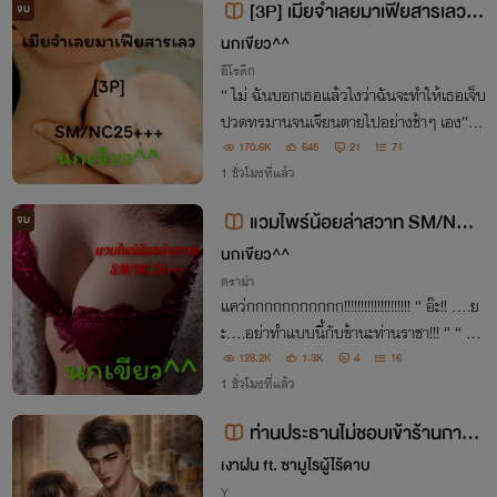
[3P] เมียจำเลยมาเฟียสารเลว S
จบ
M/NC25+++
นกเขียว^^
อีโรติก
“ ไม่ ฉันบอกเธอแล้วไงว่าฉันจะทำให้เธอเจ็บ
ปวดทรมานจนเจียนตายไปอย่างช้าๆ เอง” “
….จะ….จะทำแบบนั้นก็ไปทำกับฆาตกรตั
170.6K
645
21
71
ว…. ” “ กรี๊ดดดดด!!!!!! ” “ มึงจะมีผัวทั้งทีมั
1 ชั่วโมงที่แล้ว
นก็ต้องมีพร้อมกันสองคนเลยสิวะแพรหอม
แวมไพร์น้อยล่าสวาท SM/NC2
จบ
”
5+++
นกเขียว^^
ดราม่า
แคว่กกกกกกกกกกก!!!!!!!!!!!!!!!!!!!! “ อ๊ะ!! ….ย
ะ….อย่าทำแบบนี้กับข้านะท่านราชา!!! ” “ ข้า
ทำแน่!! วันนี้ข้าจะยัดเยียดความเป็นผัวให้กับเ
128.2K
1.3K
4
16
จ้า!!! ”
1 ชั่วโมงที่แล้ว
ท่านประธานไม่ชอบเข้าร้านกาแฟ
- [Omegaverse, ผู้ชายท้องได้]
เงาฝน ft. ซามูไรผู้ไร้ดาบ
Y