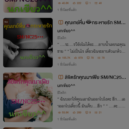
งนั้น ” “ อ๊ะ!! ปล่อยฉันนะ หยุดทำเรื่องทุเรศ
40.8K
222
1
40
สกปรกแบบนี้กับฉันสักที อื้ออออ!!!!! หยุดน
1 ชั่วโมงที่แล้ว
ะ….กรี๊ดดดดดดดดด ”
คุณเกย์หื่น🫦กระหายรัก SM/N
จบ
C25+++
นกเขียว^^
อีโรติก
“ ….ระ….รวิยังไม่ได้อะ….อาบน้ำเลยนะคุณ
ชาย ” “ ไม่เป็นไร เดี๋ยวฉันจะอาบตัวแกด้วย
น้ำของฉันเอง~~ ”
155.7K
879
78
78
1 ชั่วโมงที่แล้ว
ลิขิตรักคุณมาเฟีย SM/NC25+
จบ
++
นกเขียว^^
อีโรติก
“ ฉันบอกให้คุณเอามันออกไปไงคะ ฮึก….เอ
าออกไปเดี๋ยวนี้ มันเจ็บ….ฮึก ” “ ….ดะ….เดี๋
ยวฉันจะทำให้เธอหายเจ็บเอง~~ ”
53.8K
289
9
21
1 ชั่วโมงที่แล้ว