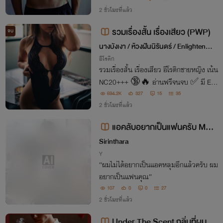
2 ชั่วโมงที่แล้ว
รวมเรื่องสั้น เรื่องเสียว (PWP)
จบ
นางบังเงา / ห้วงฝันนิรันดร์ / Enlightenme
nt
อีโรติก
รวมเรื่องสั้น เรื่องเสียว อีโรติกชายหญิง เน้น
NC20+++ 🔞🔥 อ่านฟรีจนจบ ✅ มี E-b
ook ทุกเรื่อง
694.2K
327
15
35
2 ชั่วโมงที่แล้ว
แอคลับอยากเป็นแฟนครับ MR.
K IN Love
Sirinthara
Y
“ผมไม่ได้อยากเป็นแอคหลุมอีกแล้วครับ ผม
อยากเป็นแฟนคุณ”
107
0
0
27
2 ชั่วโมงที่แล้ว
Under The Scent กลิ่นที่ผมซ่อ