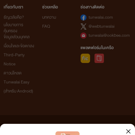
เกี่ยวกับเรา
ช่วยเหลือ
ช่องทางติดต่อ
ธัญวลัยคือ?
บทความ
tunwalai.com
นโยบายการ
FAQ
@webtunwalai
คุ้มครอง
tunwalai@ookbee.com
ข้อมูลส่วนบุคคล
เงื่อนไขและข้อตกลง
แพลตฟอร์มในเครือ
Third-Party
Notice
ดาวน์โหลด
Tunwalai Easy
(สำหรับ Android)
ข้อความที่ท่านได้อ่านจากเว็บไซต์นี้เกิดจากการเขียนโดยสาธารณชนและเผยแพร่โดยอัตโนมัติ ผู้ดูแล
เว็บไซต์แห่งนี้ไม่ได้เห็นด้วยและไม่ขอรับผิดชอบต่อข้อความใดๆ ทั้งสิ้น ดังนั้นผู้อ่านทุกท่านโปรดใช้