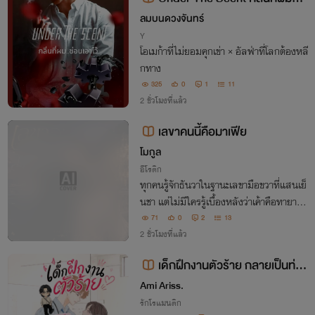
นเอาไว้ (รีไรท์)
ลมบนดวงจันทร์
Y
โอเมก้าที่ไม่ยอมคุกเข่า × อัลฟ่าที่โลกต้องหลี
กทาง
325
0
1
11
2 ชั่วโมงที่แล้ว
เลขาคนนี้คือมาเฟีย
โมกูล
อีโรติก
ทุกคนรู้จักธันวาในฐานะเลขามือขวาที่แสนเย็
นชา แต่ไม่มีใครรู้เบื้องหลังว่าเค้าคือทายาทม
าเฟียที่หายไป จนวันที่พิมพ์ดาวตกอยู่ในอัน
71
0
2
13
ตรายเค้าจึงกลับมาทวงอำนาจคืนเพื่อปกป้อ
2 ชั่วโมงที่แล้ว
งเธอ ￼
เด็กฝึกงานตัวร้าย กลายเป็นท่าน
รองประธานของฉัน
Ami Ariss.
รักโรแมนติก