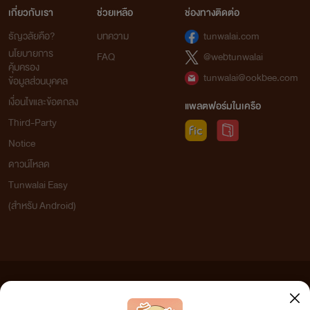
เกี่ยวกับเรา
ช่วยเหลือ
ช่องทางติดต่อ
ธัญวลัยคือ?
บทความ
tunwalai.com
นโยบายการ
FAQ
@webtunwalai
คุ้มครอง
tunwalai@ookbee.com
ข้อมูลส่วนบุคคล
เงื่อนไขและข้อตกลง
แพลตฟอร์มในเครือ
Third-Party
Notice
ดาวน์โหลด
Tunwalai Easy
(สำหรับ Android)
ข้อความที่ท่านได้อ่านจากเว็บไซต์นี้เกิดจากการเขียนโดยสาธารณชนและเผยแพร่โดยอัตโนมัติ ผู้ดูแล
เว็บไซต์แห่งนี้ไม่ได้เห็นด้วยและไม่ขอรับผิดชอบต่อข้อความใดๆ ทั้งสิ้น ดังนั้นผู้อ่านทุกท่านโปรดใช้