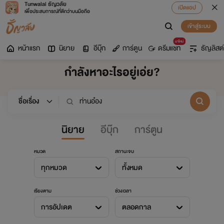
Tunwalai ธัญวลัย
เปิดแอป
เพื่อประสบการณ์ที่ดีกว่าบนมือถือ
เข้าสู่ระบบ
มาใหม่
หน้าแรก
นิยาย
อีบุ๊ก
การ์ตูน
ดรีมแชท
ธัญลิสต์
กำลังหาอะไรอยู่เอ่ย?
นิยาย
อีบุ๊ก
การ์ตูน
หมวด
สถานะจบ
ทุกหมวด
ทั้งหมด
เรียงตาม
ช่วงเวลา
การอัปเดต
ตลอดกาล