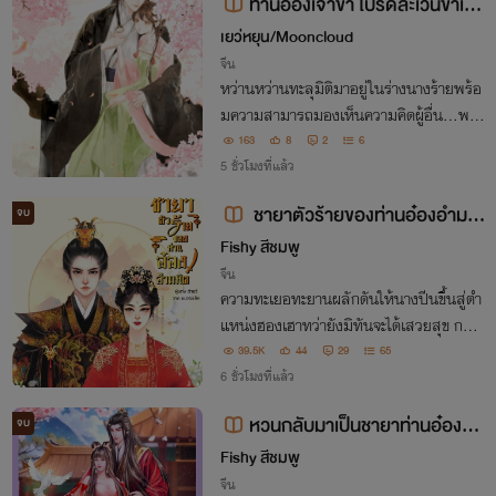
ท่านอ๋องเจ้าขา โปรดละเว้นข้าเถิ
ด
เยว่หยุน/Mooncloud
จีน
หว่านหว่านทะลุมิติมาอยู่ในร่างนางร้ายพร้อ
มความสามารถมองเห็นความคิดผู้อื่น…พระ
เอก [กำจัดนาง] แง วีรกรรมแกล้งนางเอกที่
163
8
2
6
ผ่านมาไม่ใช่ฝีมือนางน้า ท่านอ๋องเจ้าขา โปร
5 ชั่วโมงที่แล้ว
ดละเว้นข้าด้วย!
ชายาตัวร้ายของท่านอ๋องอำมหิ
จบ
ต
Fishy สีชมพู
จีน
ความทะเยอทะยานผลักดันให้นางปีนขึ้นสู่ตำ
แหน่งฮองเฮาทว่ายังมิทันจะได้เสวยสุข กลับ
ถูกฮ่องเต้ผู้เป็นสวามีสวมข้อหากบฏลงบนหั
39.5K
44
29
65
วของนาง เกิดใหม่ครานี้นางไม่ขอเป็นฮองเฮ
6 ชั่วโมงที่แล้ว
าของฮ่องเต้สารเลวผู้นั้นชีวิตนี้นางลิขิตเอง
หวนกลับมาเป็นชายาท่านอ๋องกบ
จบ
ฏ
Fishy สีชมพู
จีน