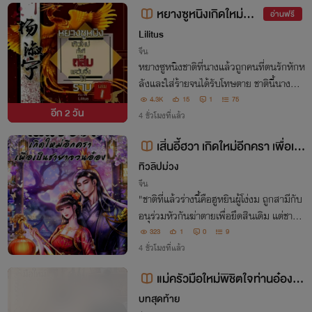
หยางซูหนิงเกิดใหม่ทั้ง
อ่านฟรี
ทีขอถล่มแคว้นจิ้งให้ราบ
Lilitus
จีน
หยางซูหนิงชาติที่นางแล้วถูกคนที่ตนรักหักห
ลังและใส่ร้ายจนได้รับโทษตาย ชาตินี้นางมีโอ
กาสได้มีชีวิตอีกครั้งจะขอคิดบัญชีหนี้แค้นคือ
4.3K
15
1
75
อีก
2 วัน
การทำลายแคว้นจิ้งที่พวกมันภาคภูมิให้ราบเ
4 ชั่วโมงที่แล้ว
ป็นหน้ากอง!
เสิ่นอี้ฮวา เกิดใหม่อีกครา เพื่อเป็
นชายาจวนอ๋อง
ทิวลิปม่วง
จีน
"ชาติที่แล้วร่างนี้คือฮูหยินผู้โง่งม ถูกสามีกับ
อนุร่วมหัวกันฆ่าตายเพื่อยึดสินเดิม แต่ชาตินี้
ข้าจะเป็นชายาจวนอ๋อง และจะล้างแค้นสามีช
323
1
0
9
าติชั่วกับชู้สารเลวให้สาแก่ใจ สินเดิมของข้า ใ
4 ชั่วโมงที่แล้ว
ครหน้าไหนก็ห้ามยุ่ง !"
แม่ครัวมือใหม่พิชิตใจท่านอ๋องเย็
นชา (มี ebook)
บทสุดท้าย