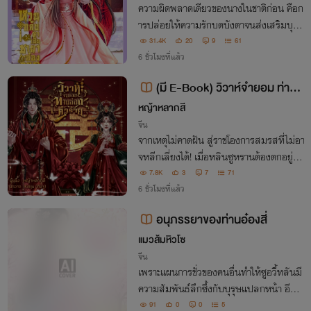
ความผิดพลาดเดียวของนางในชาติก่อน คือก
ารปล่อยให้ความรักบดบังตาจนส่งเสริมบุรุษ
ชั่วช้าให้ได้ครองบัลลังก์ หวนคืนกลับมาครา
31.4K
20
9
61
วนี้ นางไม่มีวันยอมถูกทรยศอีก รสชาติของ
6 ชั่วโมงที่แล้ว
ความเจ็บปวดเป็นเช่นไร นางจะสนองคืนให้อ
(มี E-Book) วิวาห์จำยอม ท่านอ๋
ย่างสา
องตัวร้าย
หญ้าหลากสี
จีน
จากเหตุไม่คาดฝัน สู่ราชโองการสมรสที่ไม่อา
จหลีกเลี่ยงได้! เมื่อหลินซูหรานต้องตกอยู่ใน
‘วิวาห์จำยอม’ กับเหวินอ๋อง มัจจุราชหน้าตาย
7.8K
3
7
71
แล้วนางจะรักษาชีวิตน้อยๆ ของตนเองไว้ได้อ
6 ชั่วโมงที่แล้ว
ย่างไรกัน?!
อนุภรรยาของท่านอ๋องสี่
แมวส้มหิวโซ
จีน
เพราะแผนการชั่วของคนอื่นทำให้ซูอวี้หลันมี
ความสัมพันธ์ลึกซึ้งกับบุรุษแปลกหน้า อีกฝ่
ายรับนางเป็นอนุเพื่อรับผิดชอบ ก่อนที่ภายห
91
0
0
5