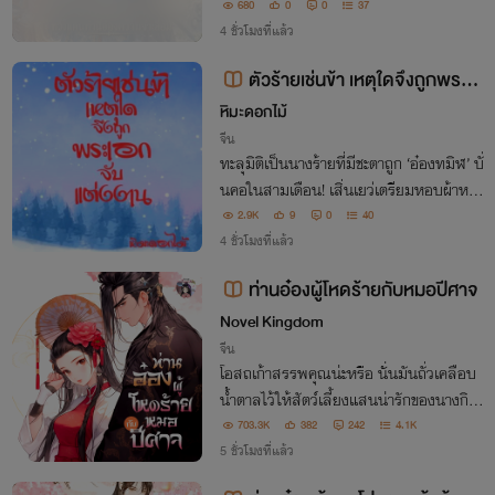
นี้ดันเป็น 'ท่านอ๋อง' จอมคลั่งรักที่แกล้งโง่เพื่
680
0
0
37
อกินเต้าหู้เขา งานนี้แผนลวงจะจบลงที่ตั่งทอ
4 ชั่วโมงที่แล้ว
งหรือไม่!?
ตัวร้ายเช่นข้า เหตุใดจึงถูกพระเอ
กจับแต่งงาน
หิมะดอกไม้
จีน
ทะลุมิติเป็นนางร้ายที่มีชะตาถูก ‘อ๋องทมิฬ’ บั่
นคอในสามเดือน! เสิ่นเยว่เตรียมหอบผ้าหนี
ตาย แต่ราชโองการกลับร่วงหล่นลงมา บีบใ
2.9K
9
0
40
ห้นางต้องเข้าหอร่วมเตียงกับมัจจุราชผู้นั้น!
4 ชั่วโมงที่แล้ว
ท่านอ๋องผู้โหดร้ายกับหมอปีศาจ
Novel Kingdom
จีน
โอสถเก้าสรรพคุณน่ะหรือ นั่นมันถั่วเคลือบ
น้ำตาลไว้ให้สัตว์เลี้ยงแสนน่ารักของนางกินเ
ล่นต่างหากเล่า ปรุงยาเป็นก็ต้องเอาแต่ใจอย่
703.3K
382
242
4.1K
างนี้นี่ล่ะ!
5 ชั่วโมงที่แล้ว