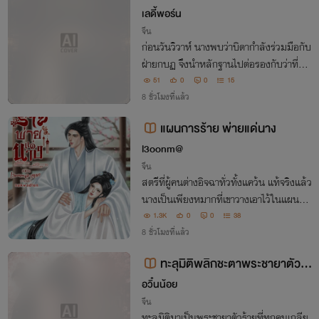
เลดี้พอร์น
จีน
ก่อนวันวิวาห์ นางพบว่าบิดากำลังร่วมมือกับ
ฝ่ายกบฏ จึงนำหลักฐานไปต่อรองกับว่าที่สา
มีผู้เย็นชา แต่ใครจะรู้ว่า… **วิวาห์ที่เริ่มต้นด้
51
0
0
15
วยคำลวง จะจบลงด้วยแม่ทัพผู้ยอมวางดาบเ
8 ชั่วโมงที่แล้ว
พื่อนางเพียงคนเดียว**
แผนการร้าย พ่ายแด่นาง
l3oonm@
จีน
สตรีที่ผู้คนต่างอิจฉาทั่วทั้งแคว้น แท้จริงแล้ว
นางเป็นเพียงหมากที่เขาวางเอาไว้ในแผนกา
รตั้งแต่แรก
1.3K
0
0
38
8 ชั่วโมงที่แล้ว
ทะลุมิติพลิกชะตาพระชายาตัวร้
าย : เมื่อผู้ชันสูตรศพต้องมาไขคดีใน
อวิ๋นน้อย
จวนอ๋อง
จีน
ทะลุมิติมาเป็นพระชายาตัวร้ายที่ทุกคนเกลีย