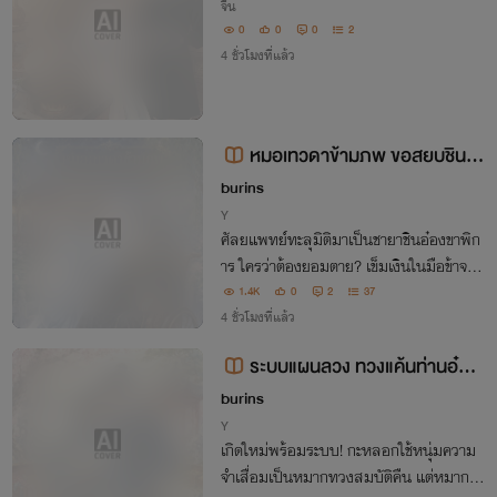
จีน
0
0
0
2
4 ชั่วโมงที่แล้ว
หมอเทวดาข้ามภพ ขอสยบชินอ๋
องไร้ใจ
burins
Y
ศัลยแพทย์ทะลุมิติมาเป็นชายาชินอ๋องขาพิก
าร ใครว่าต้องยอมตาย? เข็มเงินในมือข้าจะรั
กษาขาให้ท่าน แลกกับอำนาจหนุนหลังตบเก
1.4K
0
2
37
รียนคนชั่วทั้งเมืองหลวง!
4 ชั่วโมงที่แล้ว
ระบบแผนลวง ทวงแค้นท่านอ๋อง
ความจำเสื่อม
burins
Y
เกิดใหม่พร้อมระบบ! กะหลอกใช้หนุ่มความ
จำเสื่อมเป็นหมากทวงสมบัติคืน แต่หมากตัว