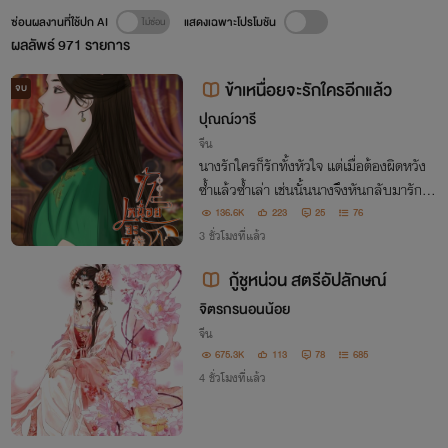
ซ่อนผลงานที่ใช้ปก AI
แสดงเฉพาะโปรโมชัน
ผลลัพธ์
971
รายการ
ข้าเหนื่อยจะรักใครอีกแล้ว
จบ
ปุณณ์วารี
จีน
นางรักใครก็รักทั้งหัวใจ แต่เมื่อต้องผิดหวัง
ซ้ำแล้วซ้ำเล่า เช่นนั้นนางจึงหันกลับมารักตัว
เองเสียจะดีกว่า
136.6K
223
25
76
3 ชั่วโมงที่แล้ว
กู้ชูหน่วน สตรีอัปลักษณ์
จิตรกรนอนน้อย
จีน
675.3K
113
78
685
4 ชั่วโมงที่แล้ว