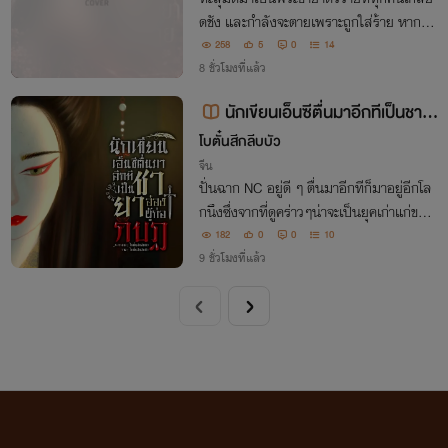
ดชัง และกำลังจะตายเพราะถูกใส่ร้าย หากเป
ลี่ยนโชคชะตาไม่ได้ จุดจบของนางมีเพียงควา
258
5
0
14
มตาย...แต่ครั้งนี้ นางจะเป็นผู้เขียนชะตาชีวิต
8 ชั่วโมงที่แล้ว
ของตัวเอง
นักเขียนเอ็นซีตื่นมาอีกทีเป็นชาย
าอ๋องผู้ก่อกบฏ
โบตั๋นสีกลีบบัว
จีน
ปั่นฉาก NC อยู่ดี ๆ ตื่นมาอีกทีก็มาอยู่อีกโล
กนึงซึ่งจากที่ดูคร่าวๆน่าจะเป็นยุคเก่าแก่ของ
จีนยุคหนึ่งแต่ใครจะไปคิดว่าอยู่ๆข้าจะต้องแต่
182
0
0
10
งงานกับท่านอ๋องเพียงเพราะข้าอยากช่วยชาว
9 ชั่วโมงที่แล้ว
บ้านได้ซื้อเกลือในที่ราคาถูก