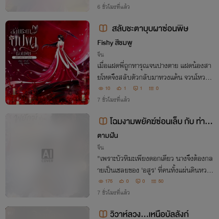
ลังนางจะรู้ความจริงว่าแท้จริงแล้วเขาคือเซวี
6 ชั่วโมงที่แล้ว
ยนอ๋องโอรสสวรรค์ผู้สูงศักดิ์
สลับชะตาบุบผาซ่อนพิษ
Fishy สีชมพู
จีน
เมื่อแฝดพี่ถูกทารุณจนปางตาย แฝดน้องสา
ยโหดจึงสลับตัวกลับมาทวงแค้น จวนโหวที่ว่
ายิ่งใหญ่ ข้าจะเหยียบให้จมดิน ทว่าทุกครั้งที่
10
1
1
0
ลงมือ มักมีดาบลึกลับจากท่านอ๋องน้อยยื่น
7 ชั่วโมงที่แล้ว
มาให้เสมอ"อยากฆ่าก็ฆ่ามีข้าอยู่"
โฉมงามพยัคฆ์ซ่อนเล็บ กับ ท่าน
อ๋องอสูร
ตามฝัน
จีน
"เพราะบัวหิมะเพียงดอกเดียว นางจึงต้องกล
ายเป็นเชลยของ 'อสูร' ที่คนทั้งแผ่นดินหวาด
กลัว แต่ใครจะรู้เล่าว่า... ในจวนเหมันต์แห่ง
175
0
0
50
นั้น จะมีหอตำรายุทธที่สวรรค์ส่งมาให้นาง!"
7 ชั่วโมงที่แล้ว
วิวาห์ลวง...เหนือบัลลังก์
จบ