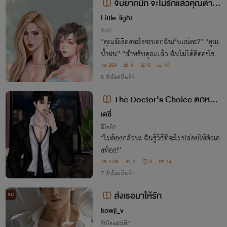
จีบยากนัก จะไม่รักแล้วคุณตำรว
จ [มี E-Book]
Little_light
Yuri
“คุณมีเรื่องอะไรจะบอกฉันกันแน่คะ?” “คุณ
น้ำฝน” “สำหรับคุณแล้ว ฉันไม่ได้คิดอะไรจริ
ง ๆ ค่ะ”
264
4
0
10
6 ชั่วโมงที่แล้ว
The Doctor’s Choice ตกหลุม
รักคุณเลขามาเฟีย
เดซี่
อีโรติก
“ไม่ต้องกลัวนะ ฉันรู้วิธีที่จะไม่ปล่อยให้ตัวเอ
งท้อง!”
1.0K
2
0
14
7 ชั่วโมงที่แล้ว
ส่งเธอมาให้รัก
จบ
kowji_v
รักโรแมนติก