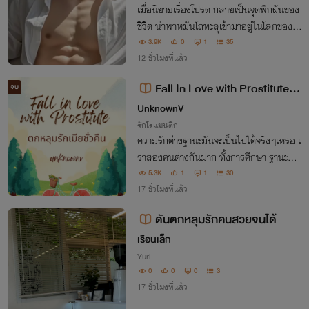
เมื่อนิยายเรื่องโปรด กลายเป็นจุดพิกผันของ
ชีวิต นำพาหมั่นโถทะลุเข้ามาอยู่ในโลกของนิ
ยายที่พระเอกเป็นจอมเผด็จการ แถมยังเข้าใ
3.9K
0
1
35
จผิดว่าเธอเป็นเด็กเอ็นของเขา อุบัติเหตุครั้งนั้
12 ชั่วโมงที่แล้ว
นได้เปลี่ยนชีวิตเธอไปตลอดกาล
Fall In Love with Prostitute ต
จบ
กหลุมรักเมียชั่วคืน
UnknownV
รักโรแมนติก
ความรักต่างฐานะมันจะเป็นไปได้จริงๆเหรอ เ
ราสองคนต่างกันมาก ทั้งการศึกษา ฐานะแล
ะสังคม
5.3K
1
1
30
17 ชั่วโมงที่แล้ว
ดันตกหลุมรักคนสวยจนได้
เรือนเล็ก
Yuri
0
0
0
3
17 ชั่วโมงที่แล้ว