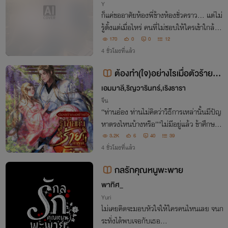
Y
ก็แค่ขออาศัยห้องพี่ข้างห้องชั่วคราว… แต่ไม่
รู้ตั้งแต่เมื่อไหร่ คนที่ไม่ชอบให้ใครเข้าใกล้กลั
บไม่ยอมปล่อยผมไปไหนอีกเลย!
170
0
0
12
4 ชั่วโมงที่แล้ว
ต้องทำ(ใจ)อย่างไรเมื่อตัวร้ายต
กหลุมรัก
เอมมาลี,ริญวารินทร์,เริงธารา
จีน
“ท่านอ๋อง ท่านไม่คิดว่าวิธีการเหล่านั้นมีปัญ
หาตรงไหนบ้างหรือ”“ไม่มีอยู่แล้ว ข้าศึกษา
ตำรามาเป็นอย่างดี” ฉีอ๋องยืดอกเล็กน้อย โจ
3.2K
6
40
39
วซือเมี่ยวทำหน้าปั้นยาก หากตำราไม่มีปัญ
4 ชั่วโมงที่แล้ว
หาก็อยู่ที่คนแล้วละ
กลรักคุณหนูพะพาย
พาทิศ_
Yuri
ไม่เคยคิดจะมอบหัวใจให้ใครคนไหนเลย จนก
ระทั่งได้พบเจอกับเธอ...