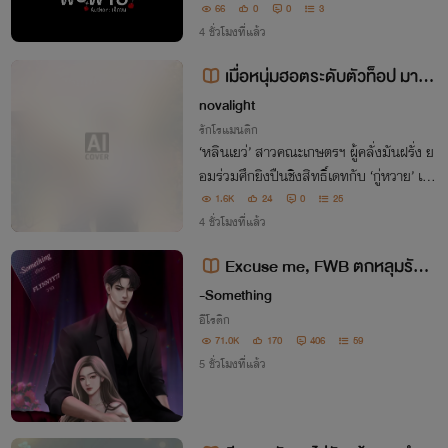
66
0
0
3
4 ชั่วโมงที่แล้ว
เมื่อหนุ่มฮอตระดับตัวท็อป มาต
กหลุมรักยัยสายลุย
novalight
รักโรแมนติก
‘หลินเยว่’ สาวคณะเกษตรฯ ผู้คลั่งมันฝรั่ง ย
อมร่วมศึกยิงปืนชิงสิทธิ์เดทกับ ‘กู่หวาย’ เท
พบุตรสุดฮอต เพียงเพราะคิดว่า “เดท = ติวเ
1.6K
24
0
25
รื่องมันฝรั่ง” โดยไม่รู้เลยว่าทั้งหมดคือแผนจี
4 ชั่วโมงที่แล้ว
บเธอของท่านเทพ!
Excuse me, FWB ตกหลุมรักเธ
อที่ร้าย
-Something
อีโรติก
71.0K
170
406
59
5 ชั่วโมงที่แล้ว