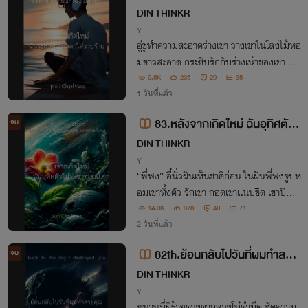
น้ำตาใส่วายร้าย : After Being Reb
DIN THINKR
orn I burst my tear bag on the vil
Y
อู๋ชูทำความสะอาดร่างเขา วางเขาในโลงไม้หอ
lain.
มขาวสะอาด กระซิบรักกับร่างเน่าของเขา คำ
รักและน้ำตา ความหดหู่หนักหมื่นชั่งบนบ่าก
9.5K
235
29
35
ว้าง ได้เห็นอาห้าล้างแค้นแทนเขา ทรุดลงเพื่
1 วันที่แล้ว
อเขา ได้เห็นสิ่งมีค่าในเวลาที่สายเกินไป
83.หลังจากเกิดใหม่ ฉันอุทิศตัวใ
จบ
ห้ราชาซอมบี้ : After i was reborn I
DIN THINKR
dedicated myself to the zombie
Y
“พี่ฟง” อี๋นั่วฝันเห็นชาติก่อน ในฝันพี่ฟงจูบห
king
อมเขาทั้งตัว รักเขา กอดเขาแนบชิด เขาบีบผิ
วสีเทาเรียบตึงของราชาซอมบี้ สะอื้นใต้แรง
14.0K
378
40
71
คำรามกัดกินทั้งกายใจ เขาเป็นของพี่ฟงทั้งห
2 วันที่แล้ว
มด
82th.ย้อนกลับไปวันที่ผมทำลาย
จบ
คุณ : Back to the day I destroye
DIN THINKR
d you
Y
หนานมี่ผีร้ายดวงตากลวงโบ๋ดำมืด ซัดความ