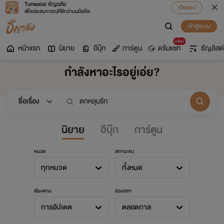
Tunwalai ธัญวลัย
เปิดแอป
เพื่อประสบการณ์ที่ดีกว่าบนมือถือ
เข้าสู่ระบบ
มาใหม่
หน้าแรก
นิยาย
อีบุ๊ก
การ์ตูน
ดรีมแชท
ธัญลิสต์
กำลังหาอะไรอยู่เอ่ย?
นิยาย
อีบุ๊ก
การ์ตูน
หมวด
สถานะจบ
ทุกหมวด
ทั้งหมด
เรียงตาม
ช่วงเวลา
การอัปเดต
ตลอดกาล