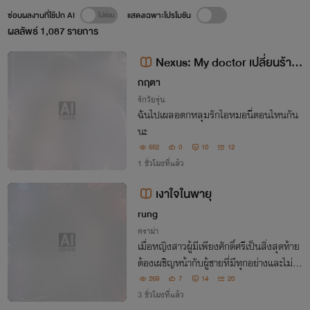
ซ่อนผลงานที่ใช้ปก AI
แสดงเฉพาะโปรโมชัน
ผลลัพธ์
1,087
รายการ
Nexus: My doctor เปลี่ยนร้ายใ
ห้เป็นรัก (Cruz & Iris)
กฤตา
รักวัยรุ่น
ฉันไปเผลอตกหลุมรักไอหมอนี่ตอนไหนกัน
นะ
652
0
10
12
1 ชั่วโมงที่แล้ว
เงาใจในพายุ
rung
ดราม่า
เมื่อหญิงสาวผู้มีเพียงศักดิ์ศรีเป็นสิ่งสุดท้าย
ต้องเผชิญหน้ากับผู้ชายที่มีทุกอย่างและไม่เค
ยยอมให้สิ่งใดหลุดจากมือระหว่างอิสรภาพข
269
7
14
20
องเธอ กับหัวใจของเขา ใครจะเป็นฝ่ายพ่ายแ
3 ชั่วโมงที่แล้ว