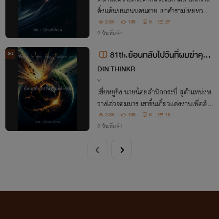
คั่งแค้นบนถนนคนตาย เขาคำรามโหยหวนพุ่
งชนวิญญาณมากมายแตกกระเจิง เขาสร้าง
2.3K
135
5
27
ปัญหา กรีดร้องน้ำตาเป็นสายเลือด ใช้ออร่า
2 วันที่แล้ว
รอบตัวสีขาวพร่างทำลายได้แม้แต่ระบบเพื่อ
81th.ย้อนกลับไปวันที่ผมฆ่าคุณ
จบ
กลับสู่อดีต
: Back to the day I killed you
DIN THINKR
Y
เซี่ยหยูชิง นายน้อยสำนักกระบี่ สู่ตำแหน่งห
วางโฮ่วจอมมาร เขาขึ้นเกี้ยวแต่งงานเพื่อสัญ
ญาสงบศึกสองเผ่าพันธุ์ รับบทหวางโฮ่วห้าปี
2.3K
136
6
19
มอบร่างกายโดยใจไม่จำนน เขาชิงชังเผ่ามาร
2 วันที่แล้ว
หยามเหยียด และฆ่าจอมมาร!