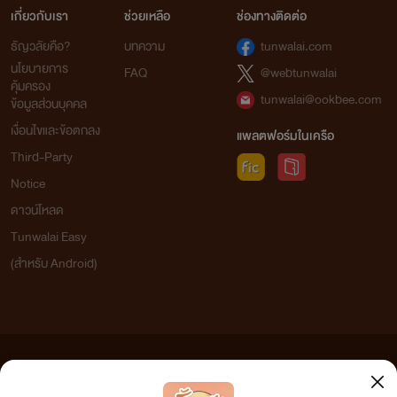
เกี่ยวกับเรา
ช่วยเหลือ
ช่องทางติดต่อ
ธัญวลัยคือ?
บทความ
tunwalai.com
นโยบายการ
FAQ
@webtunwalai
คุ้มครอง
tunwalai@ookbee.com
ข้อมูลส่วนบุคคล
เงื่อนไขและข้อตกลง
แพลตฟอร์มในเครือ
Third-Party
Notice
ดาวน์โหลด
Tunwalai Easy
(สำหรับ Android)
ข้อความที่ท่านได้อ่านจากเว็บไซต์นี้เกิดจากการเขียนโดยสาธารณชนและเผยแพร่โดยอัตโนมัติ ผู้ดูแล
เว็บไซต์แห่งนี้ไม่ได้เห็นด้วยและไม่ขอรับผิดชอบต่อข้อความใดๆ ทั้งสิ้น ดังนั้นผู้อ่านทุกท่านโปรดใช้