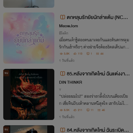
ตกหลุมรักยัยนักล่าแต้ม (NC25
+)
MeowJom
อีโรติก
เมื่อคนเจ้าชู้สองคนมาเจอกันและดันตกหลุม
รักกันเข้าจริงๆ ต่างฝ่ายจึงต้องงัดสเต็ปแกล้ง
ทำเป็นคนดีเพื่อให้อีกฝ่ายยอมรับ
3.8K
113
1
44
1 วันที่แล้ว
85.หลังจากเกิดใหม่ ฉันแต่งงาน
จบ
กับตัวร้ายหวาดระแวง : After Bein
DIN THINKR
g Reborn I married a paranoid v
Y
“ปล่อยผมไป!” สองร่างกลิ้งไปบนเตียงเปีย
illain.
ก เซี่ยจินถีบเท้าคลานหนีสุดใจ เขารับไม่ไหว
เขารังเกียจของเหลวไม่จบสิ้นของไอ้คนบ้ากา
8.5K
211
11
46
ม วิปริตทางเพศ จับอ้าเขาออกราวกับตุ๊กตาบิ
1 วันที่แล้ว
ดเบี้ยว!
84.หลังจากเกิดใหม่ ฉันระเบิดถุง
จบ