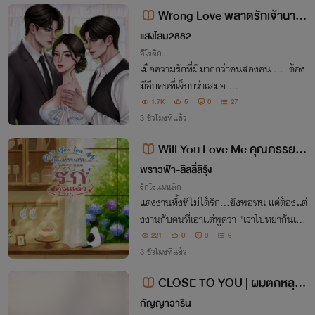
พ้ก่อนกัน?
Wrong Love พลาดรักเจ้านาย
ตัวร้าย
แสงโสม2882
อีโรติก
เมื่อความรักที่มีมากกว่าคนสองคน … ต้อง
มีอีกคนที่เจ็บกว่าเสมอ …
1.7K
5
0
27
3 ชั่วโมงที่แล้ว
Will You Love Me คุณภรรยาค
รับ...ผมตกหลุมรักคุณแล้ว
พราวฟ้า-ลิลลี่สีรุ้ง
รักโรแมนติก
แต่งงานทั้งที่ไม่ได้รัก...ยังพอทน แต่ต้องแต่
งงานกับคนที่เอาแต่พูดว่า "เราไปหย่ากันเถอ
ะ" นั่นต่างหากที่ยากกว่า ชีวิตหลังแต่งงานข
221
0
0
6
องอลินญา จึงไม่ได้เริ่มต้นด้วยความหวาน แ
3 ชั่วโมงที่แล้ว
ต่เริ่มต้นด้วยการรับมือคนเอาแต่ใจ
CLOSE TO YOU | ผมตกหลุมรั
กหนุ่มข้างห้อง!
กัญญาวาริน