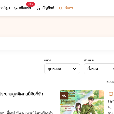
มาใหม่
การ์ตูน
ดรีมแชท
ธัญลิสต์
ค้นหา
หมวด
สถานะจบ
ทุกหมวด
ทั้งหมด
ซ่อนผ
ประธานลูกติดคนนี้คือที่รัก
จบ
ณห
Fish
จีน
าด" เมื่อหลิวชิงเฟยทะลุมิติมาพร้อมคำ
ตาย