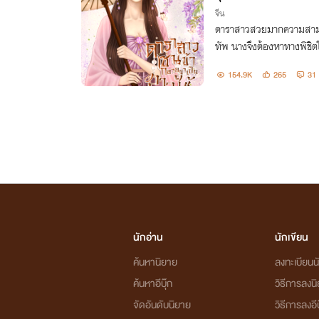
จีน
ดาราสาวสวยมากความสามา
ทัพ นางจึงต้องหาทางพิชิตใจ
154.9K
265
31
นักอ่าน
นักเขียน
ค้นหานิยาย
ลงทะเบียนนั
ค้นหาอีบุ๊ก
วิธีการลงน
จัดอันดับนิยาย
วิธีการลงอีบ