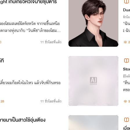
ht เก็บเกี่ยวหัวใจนายซุปตาร์
Du
รักโ
องโฮมสเตย์ผิดจังหวัด จากจะขึ้นเหนือ
“ฉัน
ิตกลางทุ่งนากับ "วันพืช"เจ้าของโฮมสเ
ะ ฉั
อย่างกับหมา ชีวิตคันทรีบอยของเขานั้น
0
11 ชั่วโมงที่แล้ว
2
์ที
Stor
อีโรต
เดี๋ยวผมก็อดใจไม่ไหว แล้วจับพี่กินหรอ
“คืน
ดขอ
28
11 ชั่วโมงที่แล้ว
3
ายมาเป็นสาวใช้อุ่นเตียง
เมื่