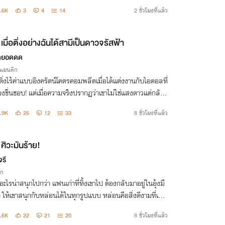
เวลาไปไกลถึงร้อยปี!
.6K
3
4
14
2 ชั่วโมงที่แล้ว
เมื่อติ่งอย่างฉันได้สามีเป็นดาวจรัสฟ้า
ดยอดดด
รแมนติก
ตติ่งไร้ค่าแบบอิงครัตน์โคตรคอมพลีตเมื่อได้แต่งงานกับไอดอลที่
องชื่นชอบ! แต่เมื่อความจริงปรากฏว่าเขาไม่ใช่แสงดาวแต่กลับเ
ุกกาบาตที่พร้อมพุ่งชนพุงกลม ๆ ของเธอให้ระเบิดเป็นจุณ!
.9K
25
12
33
8 ชั่วโมงที่แล้ว
ศิวะมันร้าย!
รี
ิก
ีอะไรน่าสนุกไปกว่า แฟนเก่าที่ทิ้งเขาไป ต้องกลับมาอยู่ในอุ้งมื
 ให้เขาสนุกกับหล่อนได้ในทุกรูปแบบ หล่อนคือสิ่งดีงามที่เคย
แทงหัวใจเขาจนยับเยิน และวันนี้สิ่งที่หล่อนเป็นได้ ก็แค่ของเล่
.6K
22
21
20
8 ชั่วโมงที่แล้ว
านั้น