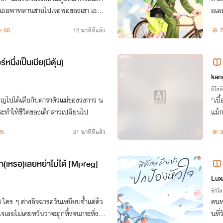
ให้เธอพาหลานชายไปเจอพ่อของเขา เธอจึ
อเลย
องเด็กจะรับหรือไม่ใครจะไปสนแค่หลา
าต้
55
12 นาทีที่แล้ว
7
รักไ
หนึ่งเป็นเมีย(มีดุ้น)
จบ
kan
อีโรต
เอิญไปได้เสียกับดาราตัวแม่ของวงการ น
"เบื
่จะทำให้ชีวิตของเด็กสาวเปลี่ยนไป
แม้ก
หยีย
25
21 นาทีที่แล้ว
3
กเพื
ก(เหรอ)เลยหย่าไม่ได้ [Mpreg]
Lux
รักโ
 ใคร ๆ ต่างอิจฉารอวันเหยียบซ้ำแต่ด้ว
คนหน
เลยไม่เคยหวั่นว่าจะถูกทิ้งจนกระทั่งได้
นที่