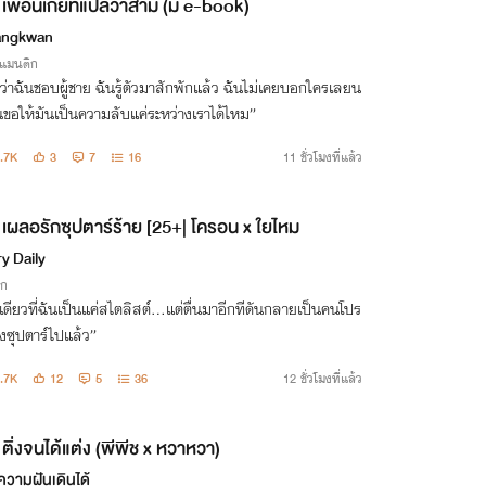
เพื่อนเกย์ที่แปลว่าสามี (มี e-book)
angkwan
รแมนติก
ว่าฉันชอบผู้ชาย ฉันรู้ตัวมาสักพักแล้ว ฉันไม่เคยบอกใครเลยน
นขอให้มันเป็นความลับแค่ระหว่างเราได้ไหม”
.7K
3
7
16
11 ชั่วโมงที่แล้ว
เผลอรักซุปตาร์ร้าย [25+| โครอน x ใยไหม
y Daily
ิก
เดียวที่ฉันเป็นแค่สไตลิสต์…แต่ตื่นมาอีกทีดันกลายเป็นคนโปร
งซุปตาร์ไปแล้ว”
.7K
12
5
36
12 ชั่วโมงที่แล้ว
ติ่งจนได้แต่ง (พีพีช x หวาหวา)
อความฝันเดินได้