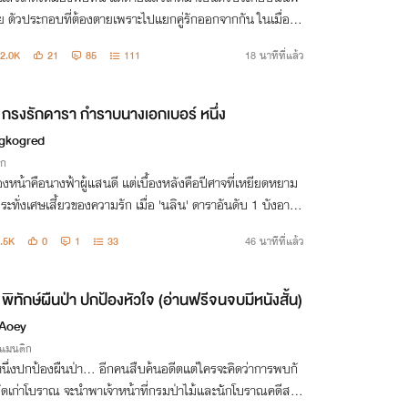
 ตัวประกอบที่ต้องตายเพราะไปแยกคู่รักออกจากกัน ในเมื่อรู้ว่
องตายในตอนจบ แล้วเธอจะโง่ไปแยกเขาทำไม ใครอยากรักใครก็
2.0K
21
85
111
18 นาทีที่แล้ว
ปส่วนฉันคนนี้จะหาเงิน
กรงรักดารา กำราบนางเอกเบอร์ หนึ่ง
gkogred
ิก
้องหน้าคือนางฟ้าผู้แสนดี แต่เบื้องหลังคือปีศาจที่เหยียดหยาม
ระทั่งเศษเสี้ยวของความรัก เมื่อ 'นลิน' ดาราอันดับ 1 บังอาจเ
บย่ำน้ำใจแฟนคลับจนถึงขีดสุด นรกขุมที่ลึกที่สุดจึงถูกเปิดออ
.5K
0
1
33
46 นาทีที่แล้ว
่อรอต้อน
พิทักษ์ผืนป่า ปกป้องหัวใจ (อ่านฟรีจนจบมีหนังสั้น)
Aoey
รแมนติก
ึ่งปกป้องผืนป่า... อีกคนสืบค้นอดีตแต่ใครจะคิดว่าการพบกั
วัดเก่าโบราณ จะนำพาเจ้าหน้าที่กรมป่าไม้และนักโบราณคดีสาว