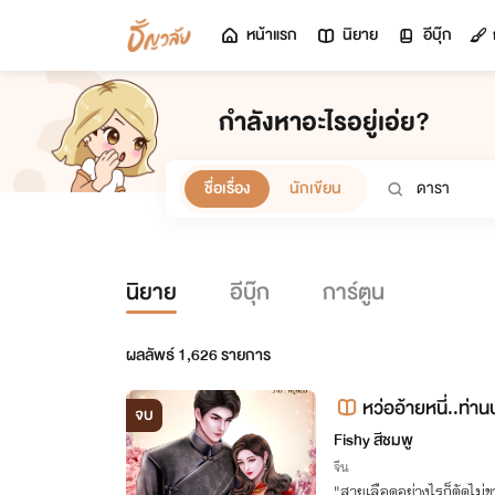
หน้าแรก
นิยาย
อีบุ๊ก
กำลังหาอะไรอยู่เอ่ย?
ชื่อเรื่อง
นักเขียน
นิยาย
อีบุ๊ก
การ์ตูน
ผลลัพธ์
1,626
รายการ
หว่ออ้ายหนี่..ท่าน
จบ
Fishy สีชมพู
จีน
"สายเลือดอย่างไรก็ตัดไม่ข