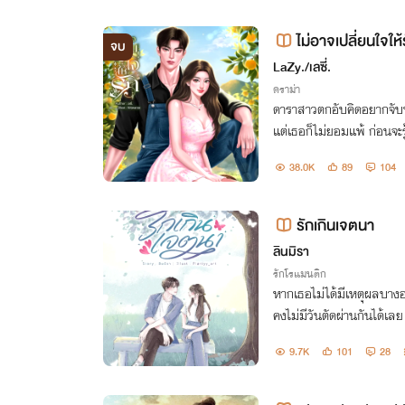
ไม่อาจเปลี่ยนใจให้ร
จบ
LaZy./เลซี่.
ดราม่า
ดาราสาวตกอับคิดอยากจับพ่
แต่เธอก็ไม่ยอมแพ้ ก่อนจะรู
ล้ว หากไม่อาจเปลี่ยนใจให
38.0K
89
104
องเสียดีกว่า...
รักเกินเจตนา
ลินมิรา
รักโรแมนติก
หากเธอไม่ได้มีเหตุผลบางอย
คงไม่มีวันตัดผ่านกันได้เล
ปอย่างเงียบงัน ไม่มีผู้หญิ
9.7K
101
28