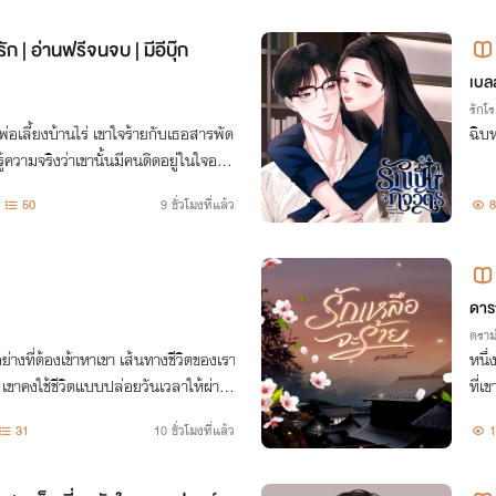
ัก | อ่านฟรีจนจบ | มีอีบุ๊ก
เบล
รักโ
อเลี้ยงบ้านไร่ เขาใจร้ายกับเธอสารพัด
ฉิบห
้ความจริงว่าเขานั้นมีคนติดอยู่ในใจอยู่แ
้เขามารักได้ เธอขอจากไปพร้อมลูกในท้
50
9 ชั่วโมงที่แล้ว
8
ดารา
ดราม
่างที่ต้องเข้าหาเขา เส้นทางชีวิตของเรา
หนึ่
ย เขาคงใช้ชีวิตแบบปล่อยวันเวลาให้ผ่านไ
ที่เ
งชื่อรินรดาเข้ามาแบ่งปันรอยยิ้มให้ทุกวัน
แผด
31
10 ชั่วโมงที่แล้ว
1