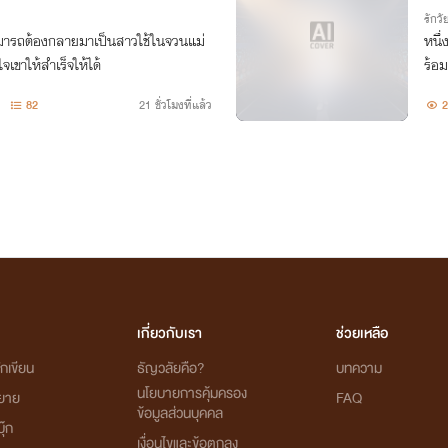
รักวัย
รถต้องกลายมาเป็นสาวใช้ในจวนแม่
หนึ่
เขาให้สำเร็จให้ได้
ร้อ
82
21 ชั่วโมงที่แล้ว
2
เกี่ยวกับเรา
ช่วยเหลือ
กเขียน
ธัญวลัยคือ?
บทความ
นโยบายการคุ้มครอง
ิยาย
FAQ
ข้อมูลส่วนบุคคล
ุ๊ก
เงื่อนไขและข้อตกลง