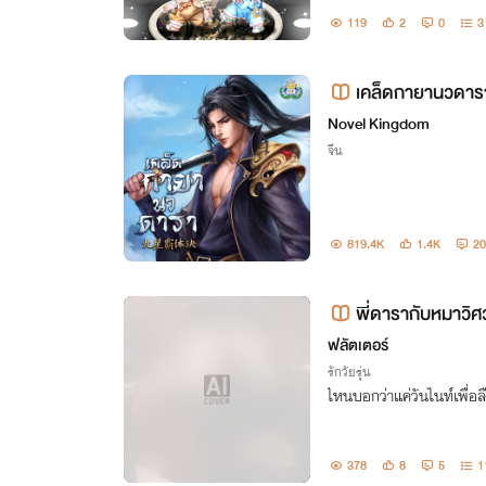
ใบหย่าจากสามี ”หย่าก็หย่
119
2
0
3
ง ฮึก ไม่เก๋“
เคล็ดกายานวดาร
Novel Kingdom
จีน
819.4K
1.4K
20
พี่ดารากับหมาวิศ
ฟลัตเตอร์
รักวัยรุ่น
ไหนบอกว่าแค่วันไนท์เพื่อ
378
8
5
1