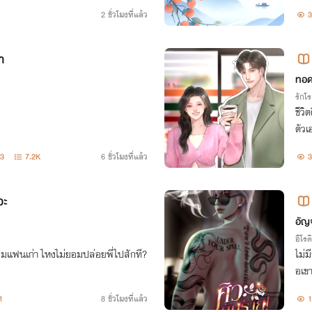
า สวยรวยเชิดแบบนี้จะมีสามีคนเดียวได้ไ
ข้าม
2 ชั่วโมงที่แล้ว
3
า
ทอ
รักโ
ชีวิ
ตัวเ
ป็นอ
3
7.2K
6 ชั่วโมงที่แล้ว
3
วะ
อัญจ
อีโรต
ลืมแฟนเก่า ไหงไม่ยอมปล่อยพี่ไปสักที?
ไม่ม
อเขา
ทิ่ม
1
8 ชั่วโมงที่แล้ว
1
นเท่