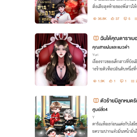
สั่งเสียสุดท้ายของพี่สาว
งจำใจต้องทำตาม ส่วนพ่อข
36.8K
37
5
นเพียงคนเดียวเธอย่อมเลี้
ฉันได้คุณดาราเบอร์
คุณสายฝนและแมวดำ
Yuri
เรื่องราวของเด็กสาวที่บัง
างร้ายตัวท็อปอันดับหนึ่งที
1.9K
1
1
ตัวร้ายมีลูกหมดรั
ศูนย์สี่04
Y
ดารัณท้องก่อนแต่งกับไฮโซ
ยความปากแจ๋วมั่นหน้ามั่นใจ