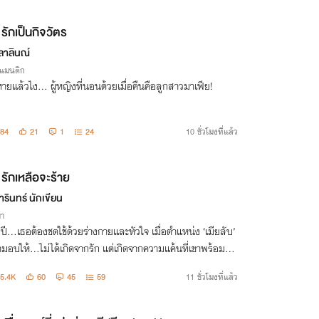
รักเป็นกิจวัตร
ลาลินณ์
รแมนติก
ายแล้วไง... ผู้หญิงที่นอนด้วยเมื่อคืนคือลูกสาวมาเฟีย!
84
21
1
24
10 ชั่วโมงที่แล้ว
รักเหลือจะร้าย
รินทร์ นักเขียน
่า
งปี...เธอต้องชดใช้ด้วยร่างกายและหัวใจ เมื่อตำแหน่ง ‘เมียลับ’
ขามอบให้…ไม่ได้เกิดจากรัก แต่เกิดจากความแค้นที่เขาพร้อมจะ
เผา!
5.4K
60
45
59
11 ชั่วโมงที่แล้ว