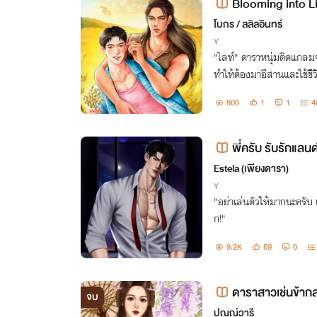
Blooming into Lig
โบกร / ลลิลอินทร์
Y
"ไลท์" ดาราหนุ่มติดแกลมจ
ทำให้ต้องมาอีสานและใช้ชีว
ตย์หน้าลูกครึ่งแต่สายตาดุ
800
1
1
4
เริ่ด เริ่ด เลยล่ะ
พี่ครับ รับรักแลนด
Estela (เพียงดารา)
Y
"อย่าเล่นตัวให้มากนะครับ 
ก!"
9.2K
59
0
ดาราสาวเช่นข้ากล
จบ
ปุณณ์วารี