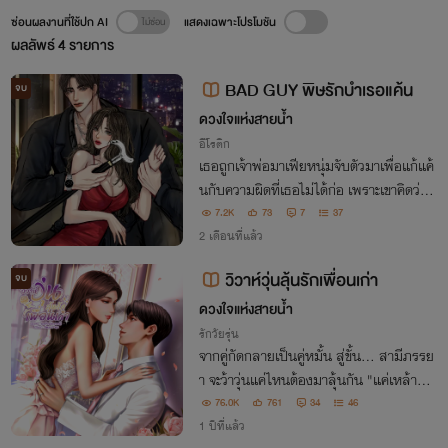
ซ่อนผลงานที่ใช้ปก AI
แสดงเฉพาะโปรโมชัน
ผลลัพธ์
4
รายการ
BAD GUY พิษรักบำเรอแค้น
จบ
ดวงใจแห่งสายน้ำ​
อีโรติก
เธอถูกเจ้าพ่อมาเฟียหนุ่ม​จับตัวมาเพื่อแก้แค้
นกับความผิดที่เธอไม่ได้ก่อ เพราะเขาคิดว่าเธ
อคือ 'เฟรญ่า'​ พี่สาวฝาแฝด​ของเธอ ที่อาจจะ
7.2K
73
7
37
มีส่วนรู้เห็นกับการตายปริศนา​ของ 'ศรัณย์​'​
2 เดือนที่แล้ว
พี่ชายแท้ๆของเขา
วิวาห์​วุ่นลุ้นรักเพื่อนเก่า
จบ
ดวงใจแห่งสายน้ำ​
รักวัยรุ่น
จากคู่กัดกลายเป็นคู่หมั้น สู่ขั้น... สามีภรรย
า​ จะว้าวุ่น​แค่ไหนต้องมาลุ้นกัน "แค่เหล้าแก้
วเดียวเท่านั้นทำให้ต้องมาแต่งงานกับคนที่ไ
76.0K
761
34
46
ม่ขี้ชอบหน้าแบบสายฟ้าแลบ!!"
1 ปีที่แล้ว