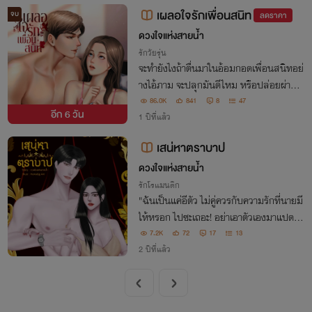
เผลอใจรักเพื่อนสนิท
จบ
ลดราคา
ดวงใจแห่งสายน้ำ​
รักวัยรุ่น
จะทำยังไงถ้าตื่นมาในอ้อมกอดเพื่อนสนิทอย่
างไอ้ภาม จะปลุกมันดีไหม หรือปล่อยผ่าน
ทำเหมือนไม่มีอะไรเกิดขึ้นดี แต่เรื่องนี้มีบทส
86.0K
841
8
47
อีก
6 วัน
รุปอยู่ว่า..."ใครรู้สึกก่อน แพ้!!"
1 ปีที่แล้ว
เสน่หาตราบาป
ดวงใจแห่งสายน้ำ​
รักโรแมนติก
"ฉันเป็นแค่อีตัว ไม่คู่ควร​กับความรักที่นายมี
ให้หรอก ไปซะเถอะ! อย่าเอาตัวเองมาแปดเปื้
อน​กับผู้หญิง​แบบฉัน"
7.2K
72
17
13
2 ปีที่แล้ว