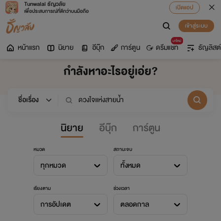
Tunwalai ธัญวลัย
เปิดแอป
เพื่อประสบการณ์ที่ดีกว่าบนมือถือ
เข้าสู่ระบบ
มาใหม่
หน้าแรก
นิยาย
อีบุ๊ก
การ์ตูน
ดรีมแชท
ธัญลิสต์
กำลังหาอะไรอยู่เอ่ย?
นิยาย
อีบุ๊ก
การ์ตูน
หมวด
สถานะจบ
ทุกหมวด
ทั้งหมด
เรียงตาม
ช่วงเวลา
การอัปเดต
ตลอดกาล