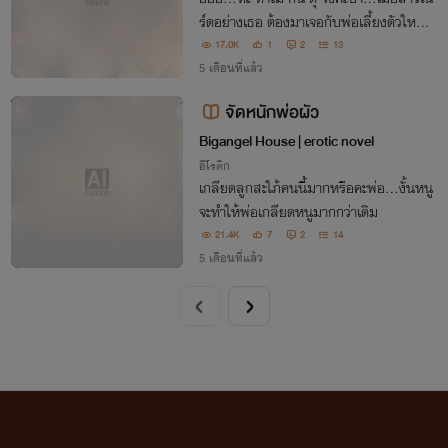
ร์ดอย่างเธอ ต้องมาเจอกับพ่อเลี้ยงตัวใหญ่ยั
กษ์ จอมเย็นชา
17.0K
1
2
13
5 เดือนที่แล้ว
จัดหนักพ่อผัว
จบ
Bigangel House | erotic novel
อีโรติก
เกลียดลูกสะใภ้คนนี้มากหรือคะพ่อ...งั้นหนู
จะทำให้พ่อเกลียดหนูมากกว่าเดิม
21.4K
7
2
14
5 เดือนที่แล้ว