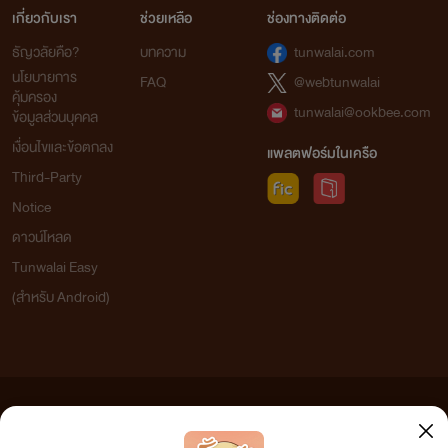
เกี่ยวกับเรา
ช่วยเหลือ
ช่องทางติดต่อ
ธัญวลัยคือ?
บทความ
tunwalai.com
นโยบายการ
FAQ
@webtunwalai
คุ้มครอง
tunwalai@ookbee.com
ข้อมูลส่วนบุคคล
เงื่อนไขและข้อตกลง
แพลตฟอร์มในเครือ
Third-Party
Notice
ดาวน์โหลด
Tunwalai Easy
(สำหรับ Android)
ข้อความที่ท่านได้อ่านจากเว็บไซต์นี้เกิดจากการเขียนโดยสาธารณชนและเผยแพร่โดยอัตโนมัติ ผู้ดูแล
เว็บไซต์แห่งนี้ไม่ได้เห็นด้วยและไม่ขอรับผิดชอบต่อข้อความใดๆ ทั้งสิ้น ดังนั้นผู้อ่านทุกท่านโปรดใช้