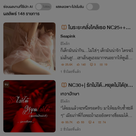
ซ่อนผลงานที่ใช้ปก AI
แสดงเฉพาะโปรโมชัน
ผลลัพธ์
148
รายการ
ในระยะคลั่งไคล้เธอ NC25++++
[อ่านฟรีไม่ติดเหรียญ]
Seapink
อีโรติก
ก็เด็กมันน่ากิน…ไม่ใช่ๆ เด็กมันน่ารัก ใครจะไ
ม่เอ็นดู!…เขาเอ็นดูเธอมากจนอยากให้ดูเอ็นเ
ชียวล่ะ และเขาก็ชอบดูแล มั่นเอา!!..อก เอ
25.6K
140
3
19
า!!..ใจ เธอมากด้วย
1 ชั่วโมงที่แล้ว
NC30+| รักไม่ได้..หยุดไม่ได้(แอ
จบ
บรักเมียเก่าพี่) | มีE-book
เทวาปักษา
อีโรติก
“ได้ผมแล้วจะหนีหรอครับ มาให้ผมจับซ้ำซะดี
ๆ” เมียเก่าพี่ก็เหอะถ้าเธอยังครางชื่อผมได้ ผ
มก็จะเอาให้สุด ถ้าผมลบทุกสัมผัสของพี่ออก
33.7K
53
4
74
ไปจากร่างคุณ ได้คุณจะยอมเป็นของผมไหม
2 ชั่วโมงที่แล้ว