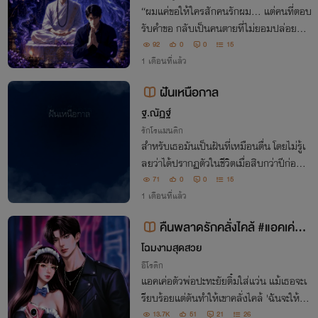
“ผมแค่ขอให้ใครสักคนรักผม… แต่คนที่ตอบ
รับคำขอ กลับเป็นคนตายที่ไม่ยอมปล่อยผม
ไปตลอดกาล”
92
0
0
15
1 เดือนที่แล้ว
ฝันเหนือกาล
ฐ.ณัฏฐ์
รักโรแมนติก
สำหรับเธอมันเป็นฝันที่เหมือนตื่น โดยไม่รู้เ
ลยว่าได้ปรากฏตัวในชีวิตเมื่อสิบกว่าปีก่อนข
องเขา สำหรับเขามันเป็นตื่นที่เหมือนฝัน กา
71
0
0
15
รพบกันที่อธิบายไม่ได้ และหลักฐานจริงทิ้งไ
1 เดือนที่แล้ว
ว้เพียงหินร้าวก้อนหนึ่ง
คืนพลาดรักคลั่งไคล้ #แอคเค่อ
🔥อ่านฟรี🔥
โฉมงามสุดสวย
อีโรติก
แอคเค่อตัวพ่อปะทะยัยติ๋มใส่แว่น แม้เธอจะเ
รียบร้อยแต่ดันทำให้เขาคลั่งไคล้ 'ฉันจะให้เงิ
นเธอสามเท่า แต่ต้อง..ฉัน ต่อหน้าไอ้สัดนั่น
13.7K
51
21
26