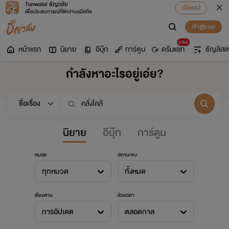
Tunwalai ธัญวลัย
เปิดแอป
เพื่อประสบการณ์ที่ดีกว่าบนมือถือ
เข้าสู่ระบบ
มาใหม่
หน้าแรก
นิยาย
อีบุ๊ก
การ์ตูน
ดรีมแชท
ธัญลิสต์
กำลังหาอะไรอยู่เอ่ย?
นิยาย
อีบุ๊ก
การ์ตูน
หมวด
สถานะจบ
ทุกหมวด
ทั้งหมด
เรียงตาม
ช่วงเวลา
การอัปเดต
ตลอดกาล