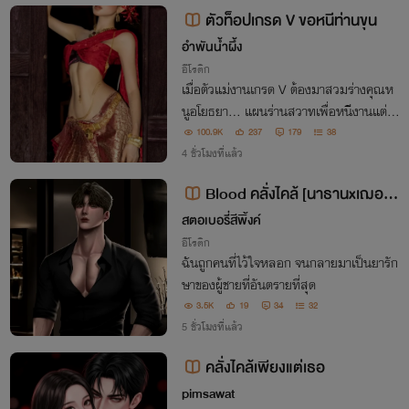
ตัวท็อปเกรด V ขอหนีท่านขุน
อำพันน้ำผึ้ง
อีโรติก
เมื่อตัวแม่งานเกรด V ต้องมาสวมร่างคุณห
นูอโยธยา... แผนร่านสวาทเพื่อหนีงานแต่งจึ
งเริ่มขึ้น!
100.9K
237
179
38
4 ชั่วโมงที่แล้ว
Blood คลั่งไคล้ [นาธานxเฌอบั
ว]
สตอเบอรี่สีพิ้งค์
อีโรติก
ฉันถูกคนที่ไว้ใจหลอก จนกลายมาเป็นยารัก
ษาของผู้ชายที่อันตรายที่สุด
3.5K
19
34
32
5 ชั่วโมงที่แล้ว
คลั่งไคล้เพียงแต่เธอ
pimsawat