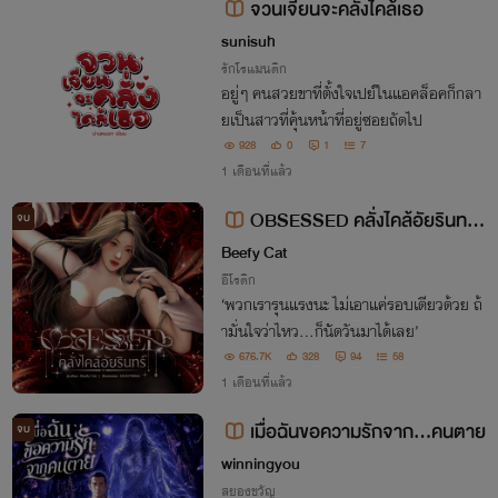
จวนเจียนจะคลั่งไคล้เธอ
sunisuh
รักโรแมนติก
อยู่ๆ คนสวยขาที่ตั้งใจเปย์ในแอคล็อคก็กลา
ยเป็นสาวที่คุ้นหน้าที่อยู่ซอยถัดไป
928
0
1
7
1 เดือนที่แล้ว
OBSESSED คลั่งไคล้อัยรินทร์
จบ
(4P) NC20+
Beefy Cat
อีโรติก
‘พวกเรารุนแรงนะ ไม่เอาแค่รอบเดียวด้วย ถ้
ามั่นใจว่าไหว...ก็นัดวันมาได้เลย’
676.7K
328
94
58
1 เดือนที่แล้ว
เมื่อฉันขอความรักจาก…คนตาย
จบ
winningyou
สยองขวัญ