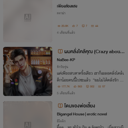
เพียงส่องแสง
ดราม่า
20.8K
7
7
44
4 เดือนที่แล้ว
ผมคลั่งไคล้คุณ (Crazy about y
จบ
ou)
NaBee-KP
รักวัยรุ่น
แค่เพียงสบตาครั้งเดียว เขาก็เผลอคลั่งไคล้เ
ด็กน้อยคนนี้ไปซะแล้ว “ผมไม่ได้คลั่งรัก แต่
ผมแค่คลั่งคุณ”
177.7K
563
302
57
5 เดือนที่แล้ว
โดนของพ่อเลี้ยง
จบ
Bigangel House | erotic novel
อีโรติก
อื้ออ...ทะ ทำไม กิน ดุ จังคะป๋า...เมื่อสาวเนิ