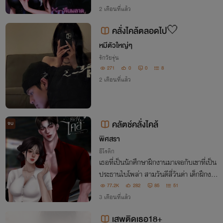
ที่มันแม่งมาจีบเธอ!'
2 เดือนที่แล้ว
คลั่งไคล้ตลอดไป🤍
หมีตัวใหญ่ๆ
รักวัยรุ่น
271
0
0
8
2 เดือนที่แล้ว
คลัตช์คลั่งไคล้
จบ
พิศสรา
อีโรติก
เธอที่เป็นนักศึกษาฝึกงานมาเจอกับเขาที่เป็น
ประธานไบโพล่า สามวันดีสี่วันด่า เด็กฝึกงา
นปากแจ๋วกับประธานปากจัดแต่ดันคลั่งไคล้ใ
77.2K
282
85
51
นรัก หนุ่มแบดบอยคนนี้เขายินดีที่จะหยุดเพี
3 เดือนที่แล้ว
ยงเธอขอ "ฉันกลัวติดโรคค่ะ" --*
เสพติดเธอ18+