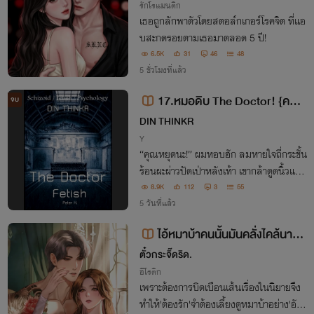
รักโรแมนติก
เธอถูกลักพาตัวโดยสตอล์กเกอร์โรคจิต ที่แอ
บสะกดรอยตามเธอมาตลอด 5 ปี!
6.5K
31
46
48
5 ชั่วโมงที่แล้ว
17.หมอดิบ The Doctor! {คลั่งไ
จบ
คล้-fetish}
DIN THINKR
Y
“คุณหยุดนะ!” ผมหอบฮัก ลมหายใจถี่กระชั้น
ร้อนผะผ่าวปัดเป่าหลังเท้า เขากล้าดูดนิ้วแม่โ
ป้งผมเข้าปากจริงๆ และมันบ้ามากที่ผมแขน
8.9K
112
3
55
ขาสั่น กล้ามเนื้อปวกเปียกไร้เรี่ยวแรง ทรุดฮ
5 วันที่แล้ว
วบจมโซฟาในทันที
ไอ้หมาบ้าคนนั้นมันคลั่งไคล้นางร้
ายผู้เลี้ยงดู [มีอีบุ๊ค]
ตั๋วกระจิ๊ดริด.
อีโรติก
เพราะต้องการบิดเบือนเส้นเรื่องในนิยายจึง
ทำให้'ต้องรัก'จำต้องเลี้ยงดูหมาบ้าอย่าง'อัศร