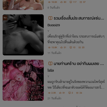
า'ที่ความจำเสื่อมและมีอายุสมองเพียงแค่ 8
18.6K
80
117
37
ขวบเท่านั้น มิหนำซ้ำเขายังเอาแต่เรียกเธอว่า
8 วันที่แล้ว
พี่สาวคนสวยไม่ขาดปากอีกด้วย!
รวมเรื่องสั้นประสบการณ์แซ่บ P
จบ
WP
Bobbi29
Y
เพื่อนรักสู่คู่รักที่เร่าร้อน ประสบการณ์แซ่บๆ
ที่จะพาคุณไปตื่นเต้นด้วยกัน
13.8K
31
10
20
11 วันที่แล้ว
นายท่านคร้าบ อย่ากินผมเลย Va
mpires want to eat me NC
ไรริล
Y
ผมถูกจับเข้ามาอยู่ในรังของพวกแวมไพร์สุดโ
หด วิธีเดียวที่จะเอาตัวรอดได้ก็ต้องเกาะขาให
ญ่เอาไว้ให้แน่น แต่ขาใหญ่ที่ผมไปขอพึ่งใบบุ
2.0K
91
2
24
ญ กลับเป็นสุดโหดที่กินดุกว่าใคร !!
21 วันที่แล้ว