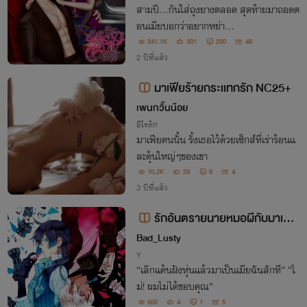
สามปี…กันใส่ถุงยางตลอด สุดท้ายมาถอดต
อนเมียบอกว่าอยากหย่า...
241.1K
301
230
48
2 ปีที่แล้ว
มาเฟียร้ายกระเเทกรัก NC25+
เพนกวิ้นน้อย
อีโรติก
มาเฟียคนนั้น รั้งเธอไว้ด้วยเซ็กส์ที่เร่าร้อนเเ
ละดุ้นใหญ่ๆของเขา
10.2K
29
8
4
3 ปีที่แล้ว
รักอันตรายนายหมอผีกับมาเฟีย
อิตาลี
Bad_Lusty
Y
“เลิกแค้นฝังหุ่นแล้วมาเป็นเมียฉันสักที” ”ไ
ม่! ผมไม่ได้ชอบคุณ”
665
4
1
5