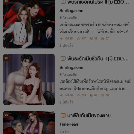
พิษรักเธอคนโปรด ll [มี EBOO
จบ
K]
Smilingalone
รักโรแมนติก
เขาล็อคมงเธอเพราะรัก เธอล็อคมงหมายทำ
ให้เขาเจ็บปวด แต่! ... 'ไอ้บ้านี่ ขี้อ้อนจังวะ'
198.8K
317
38
57
2 ปีที่แล้ว
พันธะรักเมียชั่วคืน ll [มี EBOO
จบ
K]
Smilingalone
รักโรแมนติก
เธอต้องใช้เงินเพื่อรักษาโรคหัวใจของแม่ จนโ
ดนหลอกไปขายบนเรือสำราญ และกลายมาเ
ป็นผู้หญิงของเขาเพียงชั่วคืน 'มาเฟียหนุ่มอิ
149.4K
209
81
66
ตาลีที่มีคู่หมายแล้ว' "ไอ้นั่นแข็ง ไม่ได้หมาย
2 ปีที่แล้ว
ความว่าฉันชอบจูบของเธอหรอกนะ "
มาเฟียกับเมียของตาย
จบ
TimeHeals
อีโรติก