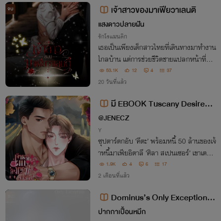
เจ้าสาวของมาเฟียวาเลนติ
จบ
แสงดาวปลายฝัน
รักโรแมนติก
เธอเป็นเพียงเด็กสาวไทยที่เดินทางมาทำงาน
ไกลบ้าน แต่การช่วยชีวิตชายแปลกหน้าที่ถูก
ยิงที่แขนขวาในคืนนั้น กลับเปลี่ยนชีวิตของเ
53.1K
12
4
37
ธอไปตลอดกาลเขาคือ เรนโซ วาเลนติ ผู้นำต
20 วันที่แล้ว
ระกูลมาเฟียผู้ทรงอิทธิพลที่สุดในซิซิลี
มี EBOOK Tuscany Desires,
My Heart #เจ้าหนี้ผมคือมาเฟียอิตา
@JENECZ
ลี
Y
ซุปตาร์ตกอับ ‘คีตะ’ พร้อมหนี้ 50 ล้านของเจ้
าหนี้มาเฟียอิตาลี ‘ศิลา สเปนเซอร์’ เขาเตรีย
มใจเป็นเด็กขัดดอกบนเตียง แต่มาเฟียนั่นกลั
1.9K
4
6
17
บยื่นอุปกรณ์ในไร่ให้แล้วสั่ง... "ไปขัดพื้นแ
2 เดือนที่แล้ว
ละทำงานจนกว่าหนี้จะหมด
Dominus’s Only Exception ข้
จบ
อยกเว้นเดียวของโดมินัส
ปากกาเปื้อนหมึก