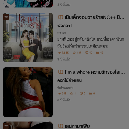
3 ปีที่แล้ว
เมียเด็กจอมวายร้ายNC++ มีอีบุ๊
จบ
คในธัญ
พัดลดา1
ดราม่า
ยามที่เธออยู่กลับผลักไส ยามที่เธอจากไปก
ลับร้องไห้คร่ำครวญเหมือนหมา!
72.3K
137
40
45
3 ปีที่แล้ว
I'm a whore ความรักของโสเภ
ณี 20++
ดอกไม้ต่างแดน
รักโรแมนติก
248
1
0
0
6 ปีที่แล้ว
เสน่หามาเฟีย
จบ