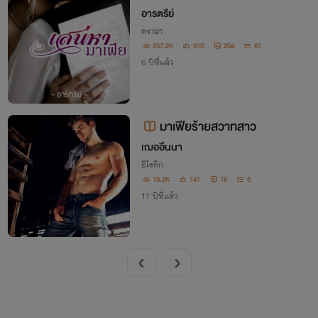
อารตรีย์
ดราม่า
257.2K
310
204
61
6 ปีที่แล้ว
มาเฟียร้ายสวาทสาว
เฌออึนนา
อีโรติก
13.2K
141
18
5
11 ปีที่แล้ว