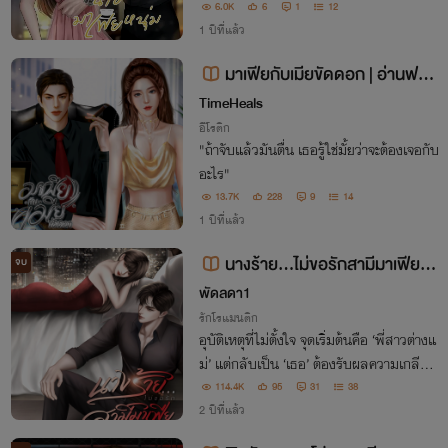
ๆ แต่ดันต้องมาโดนมาเฟียอิตาลีจอมเผด็จกา
6.0K
6
1
12
รจับตัวไป ทั้งยังต้องตกเป็นทาส(รัก)ของเขา
1 ปีที่แล้ว
จนถอนตัวไม่ขึ้น
มาเฟียกับเมียขัดดอก | อ่านฟรีจ
นจบ
TimeHeals
อีโรติก
"ถ้าจับแล้วมันตื่น เธอรู้ใช่มั้ยว่าจะต้องเจอกับ
อะไร"
13.7K
228
9
14
1 ปีที่แล้ว
นางร้าย…ไม่ขอรักสามีมาเฟียแล้
จบ
ว (NC20++ ) (ติดเหรียญวันที่09/0
พัดลดา1
1/68)
รักโรแมนติก
อุบัติเหตุที่ไม่ตั้งใจ จุดเริ่มต้นคือ ‘พี่สาวต่างแ
ม่’ แต่กลับเป็น ‘เธอ’ ต้องรับผลความเกลียด
ชังของ ‘เขา’ แทน และเขาไม่สามารถรักลูกส
114.4K
95
31
38
าวศัตรูได้ลง!
2 ปีที่แล้ว