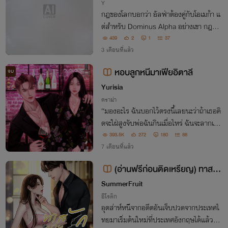
Y
กฎของโลกบอกว่า อัลฟ่าต้องคู่กับโอเมก้า แ
ต่สำหรับ Dominus Alpha อย่างเขา กฎมีไว้
เพื่อถูกทำลาย! เขาคือยอดมงกุฎที่ไม่มีใครก
439
2
1
37
ล้าเอื้อมถึง แต่เขากลับยอมคุกเข่าลงแทบเท้
3 เดือนที่แล้ว
าอัลฟ่าธรรมดาที่ไม่มีอะไรคู่ควร
หอบลูกหนีมาเฟียอิตาลี
จบ
Yurisia
ดราม่า
“มองอะไร ฉันบอกไว้ตรงนี้เลยนะว่าถ้าเธอคิ
ดจะใฝ่สูงจับพ่อฉันกินเมื่อไหร่ ฉันจะลากเธอ
ไปลงนรกเอง”
393.5K
272
180
88
7 เดือนที่แล้ว
(อ่านฟรีก่อนติดเหรียญ) ทาสรัก
นายมาเฟียหนุ่ม
SummerFruit
อีโรติก
อุตส่าห์หนีจากอดีตอันเจ็บปวดจากประเทศไ
ทยมาเริ่มต้นใหม่ที่ประเทศอังกฤษได้แล้วแท้