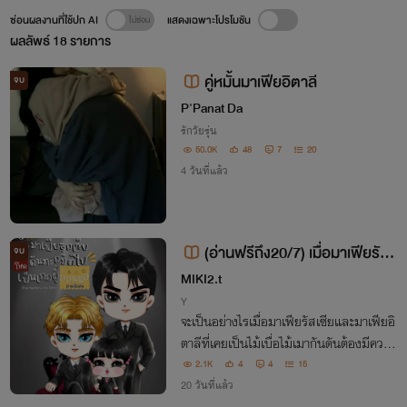
ซ่อนผลงานที่ใช้ปก AI
แสดงเฉพาะโปรโมชัน
ผลลัพธ์
18
รายการ
คู่หมั้นมาเฟียอิตาลี
จบ
P'Panat Da
รักวัยรุ่น
50.0K
48
7
20
4 วันที่แล้ว
(อ่านฟรีถึง20/7) เมื่อมาเฟียรัสเ
จบ
ซียสุดโหดดันทะลุมิติไปเป็นเกอผู้อ่อน
MIKI2.t
แอ ภาคพิเศษ
Y
จะเป็นอย่างไรเมื่อมาเฟียรัสเซียและมาเฟียอิ
ตาลีที่เคยเป็นไม้เบื่อไม้เมากันดันต้องมีความ
สัมพันธ์ชั่วข้ามคืน จนเปลี่ยนจากอัลฟ่าสุดโ
2.1K
4
4
15
หดให้กลายเป็นโอเมก้าแม่ลูกสอง
20 วันที่แล้ว