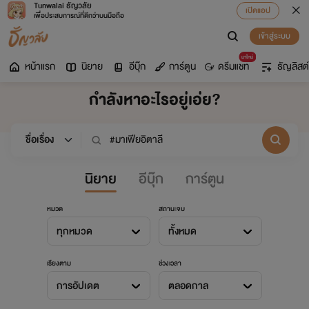
Tunwalai ธัญวลัย
เปิดแอป
เพื่อประสบการณ์ที่ดีกว่าบนมือถือ
เข้าสู่ระบบ
มาใหม่
หน้าแรก
นิยาย
อีบุ๊ก
การ์ตูน
ดรีมแชท
ธัญลิสต์
กำลังหาอะไรอยู่เอ่ย?
นิยาย
อีบุ๊ก
การ์ตูน
หมวด
สถานะจบ
ทุกหมวด
ทั้งหมด
เรียงตาม
ช่วงเวลา
การอัปเดต
ตลอดกาล