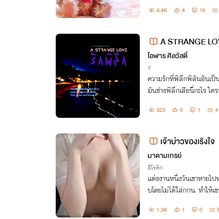
4.4K
4
16
A STRANGE LOVE
tions เขียน)
โอฬาร​ ศิลวัสดิ์
Y
ความรักที่พิลึกพิลันอันเป็นบ่อเกิดของเ
323
0
1
4
เจ้าบ่าวของเริงใจ
มาดามเกรย์
อีโรติก
แต่งงานหนึ่งวันเขาหายไปหน
บโดยไม่ได้ใ่ส่กกน. ทำให้เ
ป็นข้าวสุก ปิดห้องหอสุขส
1.3K
1
0