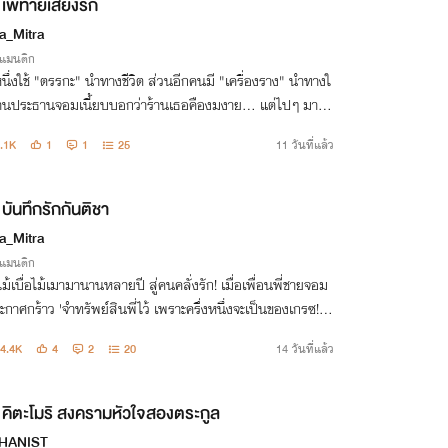
เพทายเสี่ยงรัก
a_Mitra
รแมนติก
นึ่งใช้ "ตรรกะ" นำทางชีวิต ส่วนอีกคนมี "เครื่องราง" นำทางใ
่านประธานจอมเนี้ยบบอกว่าร้านเธอคืองมงาย... แต่ไปๆ มาๆ
มหนุ่มหล่อหน้านิ่งจอมจับผิด ถึงยอมใส่กำไลมงคลของร้านเธ
.1K
1
1
25
11 วันที่แล้ว
่ะเนี่ย
บันทึกรักกันติชา
a_Mitra
รแมนติก
ม้เบื่อไม้เมามานานหลายปี สู่คนคลั่งรัก! เมื่อเพื่อนพี่ชายจอม
ะกาศกร้าว 'จำทรัพย์สินพี่ไว้ เพราะครึ่งหนึ่งจะเป็นของเกรซ!' กั
าจึงต้องเตรียมรับมือบทรักสุดเร่าร้อนที่จะหลอมละลายหัวใจข
4.4K
4
2
20
14 วันที่แล้ว
ธอ
คิตะโมริ สงครามหัวใจสองตระกูล
HANIST