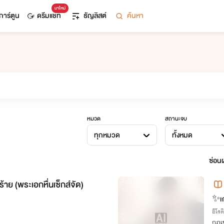
มาใหม่
การ์ตูน
ดรีมแชท
ธัญลิสต์
ค้นหา
หมวด
สถานะจบ
ทุกหมวด
ทั้งหมด
ซ่อนผ
้าย (พระเอกหื่นเซ็กส์จัด)
✨เก
อีโรต
กฎเห