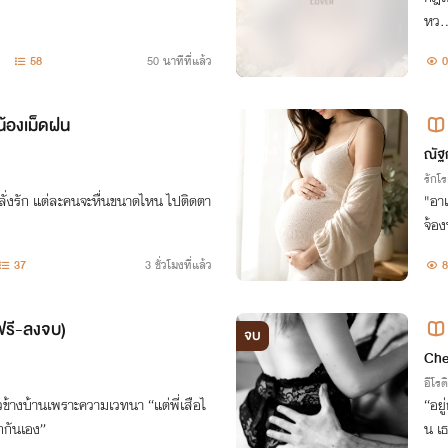
หว..
รพิช
58
50 นาทีที่แล้ว
0
น้องเม็ดฝน
ณัฐ
รักโ
ั่งรัก แต่ละคนจะหื่นขนาดไหน ไปติดตา
"อาเ
จ้อง
รูปต
37
3 ชั่วโมงที่แล้ว
8
าสบ
นฟรี-ลงจบ)
จบ
Che
อีโรต
ข้างบ้านเพราะความเวทนา “แต่พี่เสือไ
“อยู
รักกันเอง”
น เ