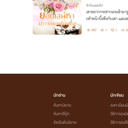
รักโรแมนติก
เขาอยากกระชากเธอเข้ามาจูบ
ะทำหน้าบึ้งตึงกับเขา และเ
ธอ ทั้งๆ ที่รู้ว่าเธอว่าเกลี
997
1
1
3
น้ำแข็งอ
นักอ่าน
นักเขียน
ค้นหานิยาย
ลงทะเบียนนั
ค้นหาอีบุ๊ก
วิธีการลงน
จัดอันดับนิยาย
วิธีการลงอีบ