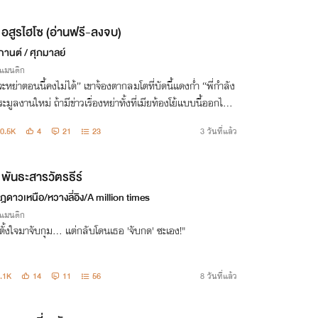
อสูรไฮโซ (อ่านฟรี-ลงจบ)
กานต์ / ศุภมาลย์
รแมนติก
จะหย่าตอนนี้คงไม่ได้” เขาจ้องตากลมโตที่บัดนี้แดงก่ำ “พี่กำลัง
ะมูลงานใหม่ ถ้ามีข่าวเรื่องหย่าทั้งที่เมียท้องโย้แบบนี้ออกไปค
เกิดผลดีกับบริษัท รอคลอดก่อนค่อยว่ากัน”
0.5K
4
21
23
3 วันที่แล้ว
พันธะสารวัตรธีร์
ฎดาวเหนือ/หวางลี่อิง/A million times
รแมนติก
ตั้งใจมาจับกุม... แต่กลับโดนเธอ 'จับกด' ซะเอง!"
.1K
14
11
56
8 วันที่แล้ว