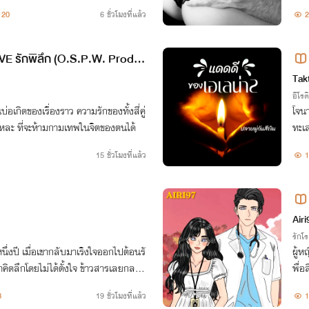
20
6 ชั่วโมงที่แล้ว
2
 รักพิลึก (O.S.P.W. Produc
Tak
อีโรต
รื่องราว ความรักของทั้งสี่คู่
โจน
มันช่างพิลึกเสียนี่กะไร ใครหละ ที่จะห้ามกามเทพในจิตของตนได้
ทะเล ด้
นไท และใบเฟิร์น
15 ชั่วโมงที่แล้ว
1
ว้ที
Airi
รักโ
ึ่งปี เมื่อเขากลับมาเริงใจออกไปต้อนรั
ผู้ห
ขาคิดลึกโดยไม่ได้ตั้งใจ ข้าวสารเลยกลายเ
พื่อ
ยิวกันสามวันสามคืน
หาไม
8
19 ชั่วโมงที่แล้ว
1