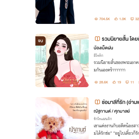
704.5K
1.0K
32
รวมนิยายสั้น โดย
จบ
น้องเม็ดฝน
อีโรติก
รวมนิยายสั้นของพระเอกคล
มกันเองคร้าาาาาาา
28.6K
19
11
ช่อมาลีที่รัก (อ่า
ณัฐกานต์ / ศุภมาลย์
รักโรแมนติก
เขาแต่งงานกับอดีตน้องสาว
ม่ได้รักช่อ” “อยูู่ไปเดี๋ยวก็