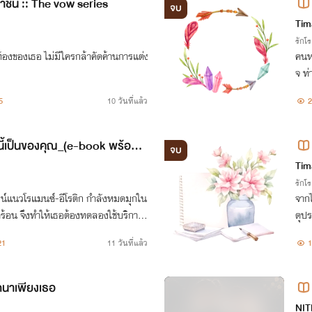
ัน :: The vow series
จบ
Tim
รักโ
ท้องของเธอ ไม่มีใครกล้าคัดค้านการแต่ง
​คนห
จ ท
ทำไ
5
10 วันที่แล้ว
2
อได้ล
ี้เป็นของคุณ_(e-book พร้อมโ
จบ
Tim
รักโ
น์แนวโรแมนซ์-อีโรติก กำลังหมดมุกใน
จากไ
าร้อน จึงทำให้เธอต้องทดลองใช้บริการ
ดุปร
ด้เจอกับคริส แฟนเช่าระดับมาสเตอร์
นติช
21
11 วันที่แล้ว
1
่บ
องเ
นาเพียงเธอ
NIT