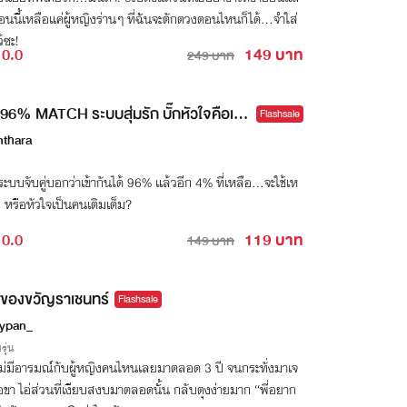
อนนี้เหลือแค่ผู้หญิงร่านๆ ที่ฉันจะตักตวงตอนไหนก็ได้...จำใส่
ว้ซะ!
0.0
149 บาท
249 บาท
96% MATCH ระบบสุ่มรัก บั๊กหัวใจคือเธ
Flashsale
nthara
อระบบจับคู่บอกว่าเข้ากันได้ 96% แล้วอีก 4% ที่เหลือ…จะใช้เห
 หรือหัวใจเป็นคนเติมเต็ม?
0.0
119 บาท
149 บาท
ของขวัญราเชนทร์
Flashsale
ypan_
รุ่น
ไม่มีอารมณ์กับผู้หญิงคนไหนเลยมาตลอด 3 ปี จนกระทั่งมาเจ
ขา ไอ่ส่วนที่เงียบสงบมาตลอดนั้น กลับตุงง่ายมาก “พี่อยาก