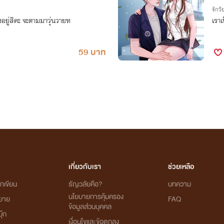
รักวัย
งอยู่สิคะ จะตามมาวุ่นวายท
เราเ
59 บาท
เกี่ยวกับเรา
ช่วยเหลือ
กเขียน
ธัญวลัยคือ?
บทความ
นโยบายการคุ้มครอง
ิยาย
FAQ
ข้อมูลส่วนบุคคล
ุ๊ก
เงื่อนไขและข้อตกลง