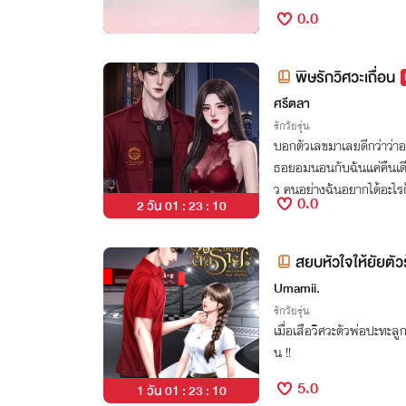
0.0
3 วัน 01 : 23 : 09
พิษรักวิศวะเถื่อน
ศรีตลา
รักวัยรุ่น
บอกตัวเลขมาเลยดีกว่าว่าอยา
ธอยอมนอนกับฉันแค่คืนเดีย
ว คนอย่างฉันอยากได้อะไรก็
0.0
2 วัน 01 : 23 : 09
สยบหัวใจให้ยัยตัว
Umamii.
รักวัยรุ่น
เมื่อเสือวิศวะตัวพ่อปะทะล
น !!
5.0
1 วัน 01 : 23 : 09