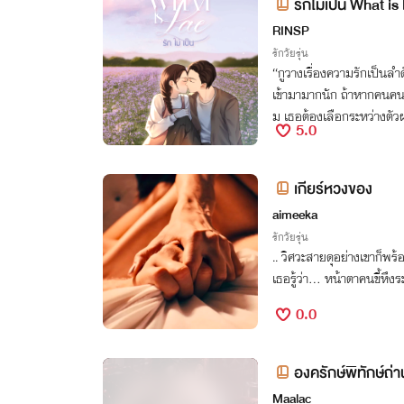
รักไม่เป็น What is
RINSP
รักวัยรุ่น
“กูวางเรื่องความรักเป็นลำ
เข้ามามากนัก ถ้าหากคนคนน
ม เธอต้องเลือกระหว่างตั
5.0
เกียร์หวงของ
aimeeka
รักวัยรุ่น
.. วิศวะสายดุอย่างเขาก็พร้อ
เธอรู้ว่า... หน้าตาคนขี้หึง
0.0
องครักษ์พิทักษ์ถ่
บย
Maalac