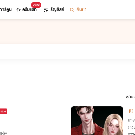
มาใหม่
การ์ตูน
ดรีมแชท
ธัญลิสต์
ค้นหา
ซ่อนผ
hsale
นางร
รักวัย
นให้”
กวาง