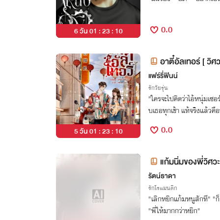
0.0
6 วัน 01 : 23 : 09
อาตี๋อัลเทอร์ [ วิศว
แฟร์รี่ฟินน์
รักวัยรุ่น
"ใครจะไปคิดว่าไอ้หนุ่มเซอร์
บเธอทุกเช้า แท้จริงแล้วค
0.0
5 วัน 01 : 23 : 09
แก้มนิ่มของพี่วิศวะ
รัตน์ธาดา
รักโรแมนติก
"เลิกหยิกแก้มหนูสักที" "ก
"พี่ให้มากกว่าหยิก"