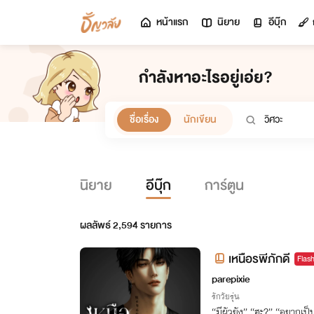
หน้าแรก
นิยาย
อีบุ๊ก
กำลังหาอะไรอยู่เอ่ย?
ชื่อเรื่อง
นักเขียน
นิยาย
อีบุ๊ก
การ์ตูน
ผลลัพธ์
2,594
รายการ
เหนือรพีภักดี
Flas
parepixie
รักวัยรุ่น
“มีผัวยัง” “ฮะ?” “อยากเป็