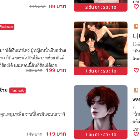
มีอะ
89 บาท
119 บาท
2 วัน 01 : 23 : 09
Flashsale
나비
อีโรต
กได้เงินเท่าไหร่ ผู้หญิงหน้าเงินอย่างเ
“จำค
ว ก็มีเศษเงินไปกินใช้สบายทั้งชาติแล้
ฉัน
ต้องได้ และตอนนี้ฉันก็ต้องได้เธอ
199 บาท
399 บาท
1 วัน 01 : 23 : 09
ร้าย
Flashsale
พลอ
Y
ูกคุณหนูมาเฟีย งานนี้ใครมันจะแน่กว่ากั
“ถ้า
นยัง
แรกท
119 บาท
149 บาท
1 วัน 01 : 23 : 09