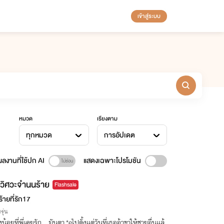
เข้าสู่ระบบ
หมวด
เรียงตาม
ทุกหมวด
การอัปเดต
ลงานที่ใช้ปก AI
แสดงเฉพาะโปรโมชัน
วิศวะจำนนร้าย
Flashsale
้ายที่รัก17
รุ่น
น้อยที่พี่เคยรัก...มันตา.*eไปตั้งแต่วันที่เธออ้าขาให้ชายอื่นแล้