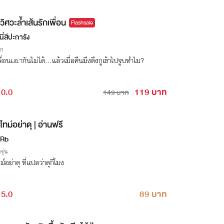
วิศวะล้ำเส้นรักเพื่อน
Flashsale
นี่สีปะการัง
ิก
พื่อนเ.อ.ากันไม่ได้…แล้วเมื่อคืนมึงดึงกูเข้าไปจูบทำไม?
0.0
119 บาท
149 บาท
ไทม์อย่าดุ | อ่านฟรี
 Rb
รุ่น
ทม์อย่าดุ ที่แปลว่าดุกี่โมง
5.0
89 บาท