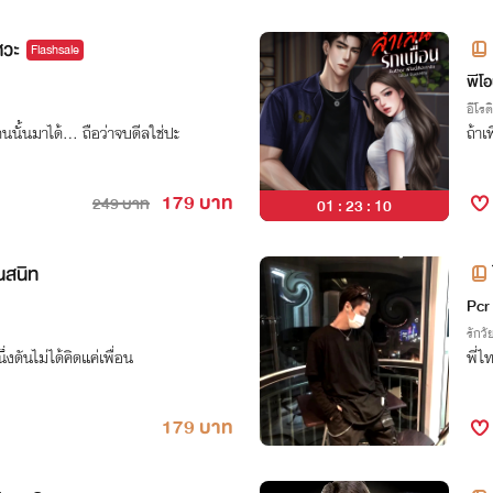
ศวะ
Flashsale
พีโอ
อีโรต
คนนั้นมาได้... ถือว่าจบดีลใช่ปะ
ถ้าเ
179 บาท
249 บาท
01 : 23 : 09
นสนิท
Pcr
รักวัย
่งดันไม่ได้คิดแค่เพื่อน
พี่ไ
179 บาท