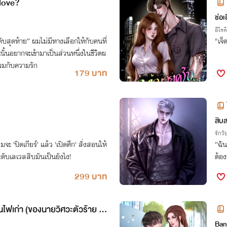
 love?
ช่อเ
อีโรต
ดับสุดท้าย” ผมไม่มีทางเลือกให้กับคนที่
"เจ็
ั้นอยากจะเข้ามาเป็นส่วนหนึ่งในชีวิตผ
วผมกับความรัก
179 บาท
สิบ
รักวัย
มจะ 'ปิดเกียร์' แล้ว 'เปิดศึก' สั่งสอนให้
“ฉัน
ระดับเลเวลสิบมันเป็นยังไง!
ต้อง
299 บาท
านไฟเก่า (ของนายวิศวะตัวร้าย กั
Ban