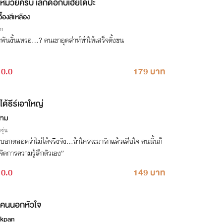
หมวยครับ เลิกดื้อกับเฮียได้ป่ะ
อื้องสีเหลือง
ิก
ดพันงั้นเหรอ...? คนเขาอุตส่าห์ทำให้เสร็จตั้งขน
0.0
179 บาท
ได้ธีร์เอาใหญ่
สาม
รุ่น
บอกตลอดว่าไม่ได้จริงจัง…ถ้าใครจะมารักแล้วเสียใจ คนนั้นก็
จัดการความรู้สึกตัวเอง”
0.0
149 บาท
คนนอกหัวใจ
kpan