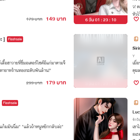
ว! ต
หัวไ
149 บาท
179 บาท
6 วัน 01 : 23 : 09
ะ ]
Flashsale
อ
Siri
Y
เสื้อฮาวายที่ขี่มอเตอร์ไซค์อีแก่มาตามจี
เมื่
ือทายาทร้านทองระดับพันล้าน!"
ตุผล
179 บาท
299 บาท
3 วัน 01 : 23 : 09
Flashsale
Luc
รักวัย
็แก้มมันนิ่ม" "แล้วถ้าหนูหยิกกลับล่ะ"
เขา
อเธอ