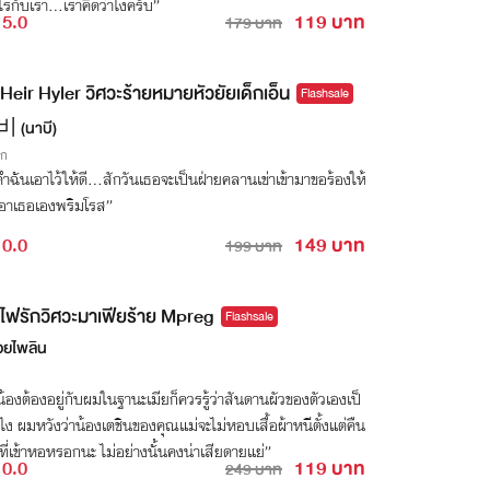
ไรกับเรา…เราคิดว่าไงครับ”
5.0
119 บาท
179 บาท
Heir Hyler วิศวะร้ายหมายหัวยัยเด็กเอ็น
Flashsale
 (นาบี)
ิก
ำฉันเอาไว้ให้ดี...สักวันเธอจะเป็นฝ่ายคลานเข่าเข้ามาขอร้องให้
เอาเธอเองพริมโรส”
0.0
149 บาท
199 บาท
ไฟรักวิศวะมาเฟียร้าย Mpreg
Flashsale
ยไพลิน
น้องต้องอยู่กับผมในฐานะเมียก็ควรรู้ว่าสันดานผัวของตัวเองเป็
ไง ผมหวังว่าน้องเตชินของคุณแม่จะไม่หอบเสื้อผ้าหนีตั้งแต่คืน
ี่เข้าหอหรอกนะ ไม่อย่างนั้นคงน่าเสียดายแย่”
0.0
119 บาท
249 บาท