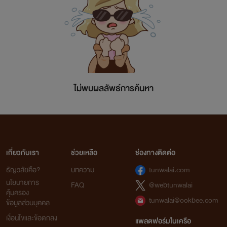
ไม่พบผลลัพธ์การค้นหา
เกี่ยวกับเรา
ช่วยเหลือ
ช่องทางติดต่อ
ธัญวลัยคือ?
บทความ
tunwalai.com
นโยบายการ
FAQ
@webtunwalai
คุ้มครอง
tunwalai@ookbee.com
ข้อมูลส่วนบุคคล
เงื่อนไขและข้อตกลง
แพลตฟอร์มในเครือ