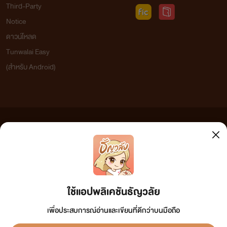
Third-Party
Notice
ดาวน์โหลด
Tunwalai Easy
(สำหรับ Android)
ข้อความที่ท่านได้อ่านจากเว็บไซต์นี้เกิดจากการเขียนโดยสาธารณชนและเผยแพร่โดยอัตโนมัติ ผู้ดูแล
เว็บไซต์แห่งนี้ไม่ได้เห็นด้วยและไม่ขอรับผิดชอบต่อข้อความใดๆ ทั้งสิ้น ดังนั้นผู้อ่านทุกท่านโปรดใช้
วิจารณญาณในการกลั่นกรองด้วยตนเอง และหากท่านพบข้อความใดๆ ที่ขัดต่อกฎหมายและศีลธรรม
กรุณาแจ้งมาที่
tunwalai@ookbee.com
เพื่อทีมงานจะได้ดำเนินการในทันที ทั้งนี้ ทางเว็บไซต์ขอสงวน
ลิขสิทธิ์ตามพระราชบัญญัติลิขสิทธิ์ (ฉบับเพิ่มเติม) พ.ศ.2558
ใช้แอปพลิเคชันธัญวลัย
เพื่อประสบการณ์อ่านและเขียนที่ดีกว่าบนมือถือ