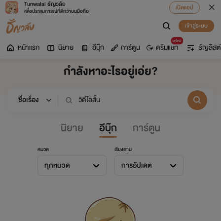
Tunwalai ธัญวลัย
เปิดแอป
เพื่อประสบการณ์ที่ดีกว่าบนมือถือ
เข้าสู่ระบบ
มาใหม่
หน้าแรก
นิยาย
อีบุ๊ก
การ์ตูน
ดรีมแชท
ธัญลิสต์
กำลังหาอะไรอยู่เอ่ย?
นิยาย
อีบุ๊ก
การ์ตูน
หมวด
เรียงตาม
ทุกหมวด
การอัปเดต