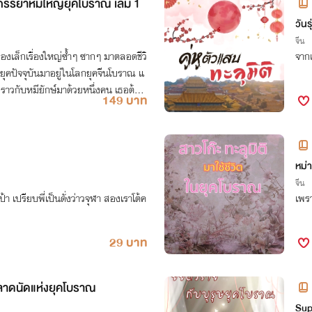
ภรรยาหมีใหญ่ยุคโบราณ เล่ม 1
วันรุ
จีน
ื่องเล็กเรื่องใหญ่ซ้ำๆ ซากๆ มาตลอดชีวิ
จากเ
คปัจจุบันมาอยู่ในโลกยุคจีนโบราณ แ
่ราวกับหมียักษ์มาด้วยหนึ่งคน เธอต้อง
149 บาท
หม่
จีน
ป้า เปรียบพี่เป็นดั่งว่าวจุฬา สองเราโต้ค
เพร
29 บาท
ตลาดนัดแห่งยุคโบราณ
Sup