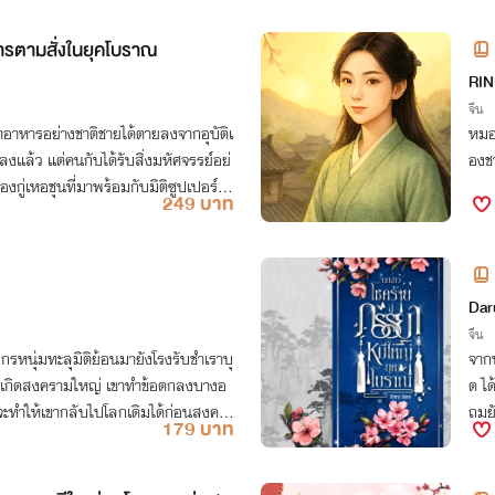
ารตามสั่งในยุคโบราณ
RIN
จีน
อาหารอย่างชาติชายได้ตายลงจากอุบัติเ
หมอ
้นลงแล้ว แต่คนกับได้รับสิ่งมหัศจรรย์อย่
องช
องกู่เหอชุนที่มาพร้อมกับมิติซูปเปอร์มา
249 บาท
จบ
Dar
จีน
ีกรหนุ่มทะลุมิติย้อนมายังโรงรับชำเราบุ
จากห
จะเกิดสงครามใหญ่ เขาทำข้อตกลงบางอ
ต ไ
จจะทำให้เขากลับไปโลกเดิมได้ก่อนสงครา
ถมยั
179 บาท
มีชีว