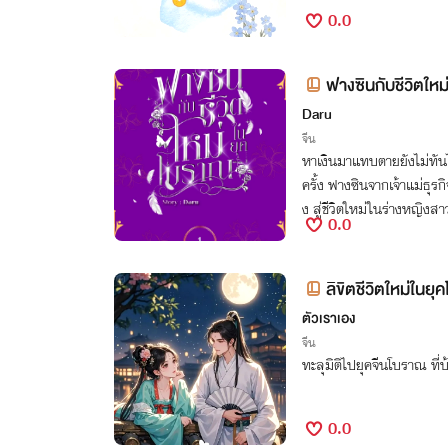
0.0
ฟางซินกับชีวิตใหม
Daru
จีน
หาเงินมาแทบตายยังไม่ทันได้ใ
ครั้ง ฟางซินจากเจ้าแม่ธุร
ง สู่ชีวิตใหม่ในร่างหญิ
0.0
ลิขิตชีวิตใหม่ในย
ตัวเราเอง
จีน
ทะลุมิติไปยุคจีนโบราณ ที
0.0