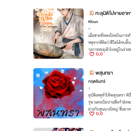
ทะลุมิติไปขายอาห
Khun
Y
เมื่อชายที่หลงใหลในการทำ
หตุจากที่คิดว่าชีวิตได้จบสิ
างการทะลุเข้าไปอยู่ในร่างข
0.0
ร์เก็ตอย่าง
พสุนทรา
กฤตรินทร์
Y
อุบัติเหตุทำให้พสุนทรา พิธ
รุษ นครเปียปานซึ่งกำลัง
ย่างกับขุนนางใหญ่ ซึ่งอา
0.0
มจะคร่าชีวิตเขาไป