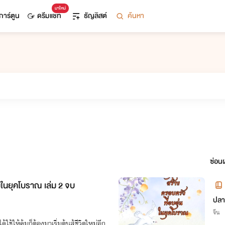
มาใหม่
การ์ตูน
ดรีมแชท
ธัญลิสต์
ค้นหา
ซ่อนผ
่ในยุคโบราณ เล่ม 2 จบ
ปลา
จีน
ช้ให้คุ้มก็ต้องมาเริ่มต้นสู้ชีวิตใหม่อีก