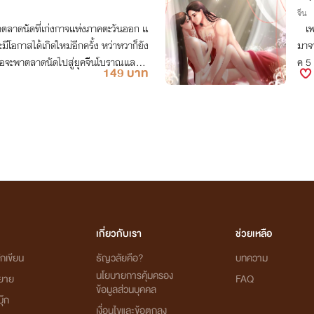
จีน
จัดตลาดนัดที่เก่งกาจแห่งภาคตะวันออก แ
เพราะดันทะลุมาอยู่ในร่างของนางเอกนิยายรัก เดซี่ หญิงสาวที่
มีโอกาสได้เกิดใหม่อีกครั้ง หว่าหวาก็ยัง
มาจ
ธอจะพาตลาดนัดไปสู่ยุคจีนโบราณและ
ค 5 G 
149 บาท
นเดีย
แรกก็เสียตั
ี ชิงรักหักสวาท "เกิดเป็นคนสวยนี่มันลำบากจริงๆ" ใครชอบแนว
nc น
อ่าน
เกี่ยวกับเรา
ช่วยเหลือ
กเขียน
ธัญวลัยคือ?
บทความ
นโยบายการคุ้มครอง
ิยาย
FAQ
ข้อมูลส่วนบุคคล
ุ๊ก
เงื่อนไขและข้อตกลง