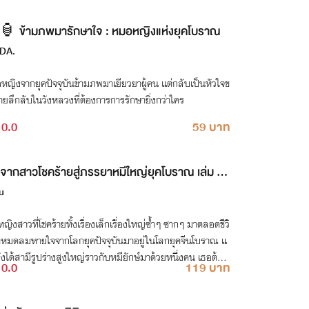
🏮 ข้ามภพมารักษาใจ : หมอหญิงแห่งยุคโบราณ
DA.
หญิงจากยุคปัจจุบันข้ามภพมาเยียวยาผู้คน แต่กลับเป็นหัวใจข
ายลึกลับในวังหลวงที่ต้องการการรักษายิ่งกว่าใคร
0.0
59 บาท
จากสาวโชคร้ายสู่ภรรยาหมีใหญ่ยุคโบราณ เล่ม 2
u
ญิงสาวที่โชคร้ายทั้งเรื่องเล็กเรื่องใหญ่ซ้ำๆ ซากๆ มาตลอดชีวิ
ด้หมดลมหายใจจากโลกยุคปัจจุบันมาอยู่ในโลกยุคจีนโบราณ แ
งได้สามีรูปร่างสูงใหญ่ราวกับหมียักษ์มาด้วยหนึ่งคน เธอต้อง
0.0
119 บาท
ิตที่ดีให้ได้.