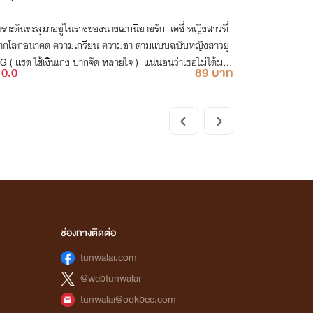
ากโลกอนาคต ความเกรียน ความฮา ตามแบบฉบับหญิงสาวยุ
( แรด ใช้เงินเก่ง ปากจัด หลายใจ ) แน่นอนว่าเธอไม่ได้มาค
0.0
89 บาท
วแต่ยังพาเพื่อนรักที่มาในร่างของสัตว์อสูร " ทะลุมิติมาคืน
วซะแล้ว " จากนิยายรักน้ำเน่ากลายเป็นนิยายแฟนตาซ
างเอกหื่น ผู้ชายคลั่งรัก เนื่อเรื่องตลกคลายเครียด ลองเข้ามา
กันก่อนนะค้า
ช่องทางติดต่อ
tunwalai.com
@webtunwalai
tunwalai@ookbee.com