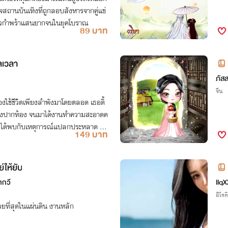
กิจสถานบันเทิงที่ถูกลอบสังหารจากคู่แข่
งสาวกำพร้าแสนยากจนในยุคโบราณ
89 บาท
ลเวลา
ภัส
จีน
้องใช้ชีวิตเพียงลำพังมาโดยตลอด เธอดิ้
ลี้ยงปากท้อง จนมาได้งานทำความสะอาดค
ธอได้พบกับเหตุการณ์แปลกประหลาด ดึง
149 บาท
ย์ให้ยับ
ทกวี
llqX
อีโรต
วยที่สุดในแผ่นดิน งานหลัก