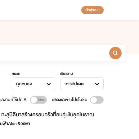
เข้าสู่ระบบ
หมวด
เรียงตาม
ทุกหมวด
การอัปเดต
ลงานที่ใช้ปก AI
แสดงเฉพาะโปรโมชัน
ทะลุมิติมาสร้างครอบครัวที่อบอุ่นในยุคโบราณ
ยฟ้าAlon &วริษา