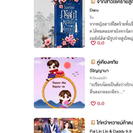
จากสาวโชคร้ายสู่
Daru
จีน
จากหญิงสาวที่โชคร้ายทั้งเร
ต ได้หมดลมหายใจจากโลกยุ
ถมยังได้สามีรูปร่างสูงใหญ
0.0
มีชีวิตที่ดีให้ได้.
คู่เคียงหทัย
วีริญญานา
รักโรแมนติก
“เปรียบน้องเป็นดั่งว่าวปักเ
ลื่นลมกลมเกลียว...”
0.0
ไท่หว่าหวาแม่ค้า
Pai Lin Lin & Daddy 9.9