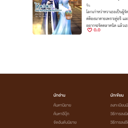
จีน
โลกเก่าหว่าหวาเธอเป็นผู้
ต่ต้องมาตายเพราะคู่อริ และ
อยากจะจัดตลาดนัด แล้วเ
0.0
ทำให้มันโด่งดังไปเลย
นักอ่าน
นักเขียน
ค้นหานิยาย
ลงทะเบียนนั
ค้นหาอีบุ๊ก
วิธีการลงน
จัดอันดับนิยาย
วิธีการลงอีบ