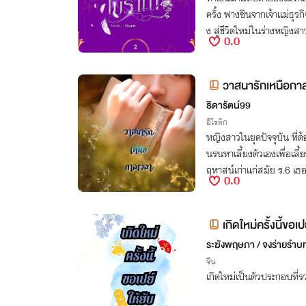
ครั้ง ฟางซินจากเจ้าแม่ธุร
ง สู่ชีวิตใหม่ในร่างหญิ
0.0
วาสนารักเหนือกา
ธิดารัตน์99
อีโรติก
หญิงสาวในยุคปัจจุบัน ที่ต
นรนหาเลี้ยงตัวเองเพื่อเ
ฤหาสน์เก่าแก่สมัย ร.6 เ
0.0
เธอเข้ามาสู้อีกโลกหนึ่ง
เกิดใหม่ครั้งนี้ขอเป
ระฆังพฤษภา / จงร่ายรำบ
จีน
เกิดใหม่เป็นตัวประกอบที่ร