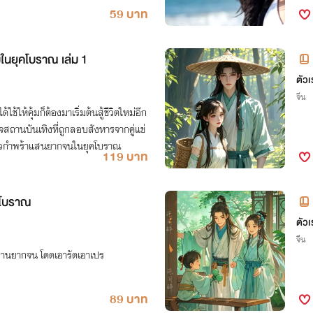
59 บาท
่ในยุคโบราณ เล่ม 1
ตัวเ
จีน
ช้ให้คุ้มก็ต้องมาเริ่มต้นสู้ชีวิตใหม่อีก
กิจสถานบันเทิงที่ถูกลอบสังหารจากคู่แข่
งสาวกำพร้าแสนยากจนในยุคโบราณ
119 บาท
ุคโบราณ
ตัวเ
จีน
่บ้านยากจน โดดเอารัดเอาเปร
89 บาท