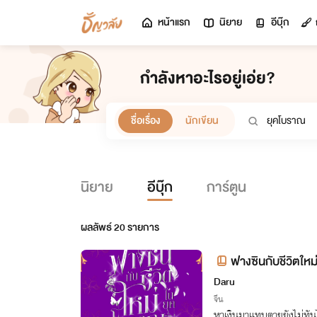
หน้าแรก
นิยาย
อีบุ๊ก
กำลังหาอะไรอยู่เอ่ย?
ชื่อเรื่อง
นักเขียน
นิยาย
อีบุ๊ก
การ์ตูน
ผลลัพธ์
20
รายการ
ฟางซินกับชีวิตใหม
Daru
จีน
หาเงินมาแทบตายยังไม่ทันได้ใ