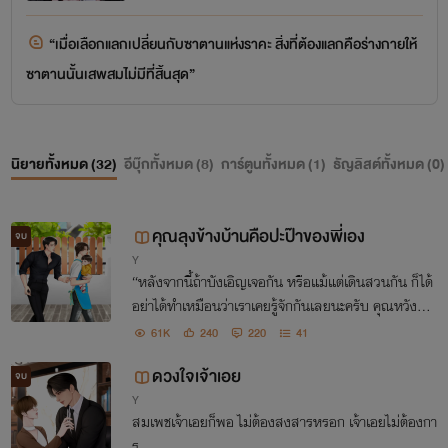
“เมื่อเลือกแลกเปลี่ยนกับซาตานแห่งราคะ สิ่งที่ต้องแลกคือร่างกายให้
ซาตานนั้นเสพสมไม่มีที่สิ้นสุด”
นิยายทั้งหมด (
32
)
อีบุ๊กทั้งหมด (
8
)
การ์ตูนทั้งหมด (
1
)
ธัญลิสต์ทั้งหมด (
0
)
คุณลุงข้างบ้านคือปะป๊าของพี่เอง
จบ
Y
“หลังจากนี้ถ้าบังเอิญเจอกัน หรือแม้แต่เดินสวนกัน ก็ได้
อย่าได้ทำเหมือนว่าเราเคยรู้จักกันเลยนะครับ คุณหวังอี้เฉิ
น”
61K
240
220
41
ดวงใจเจ้าเอย
จบ
Y
สมเพชเจ้าเอยก็พอ ไม่ต้องสงสารหรอก เจ้าเอยไม่ต้องกา
ร