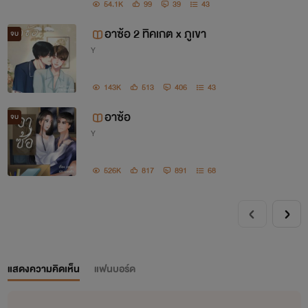
ได้บ้าง ระวังตัวไว้เถอะมึง”
54.1K
99
39
43
อาซ้อ 2 ทิคเกต x ภูเขา
จบ
Y
143K
513
406
43
อาซ้อ
จบ
Y
526K
817
891
68
แสดงความคิดเห็น
แฟนบอร์ด