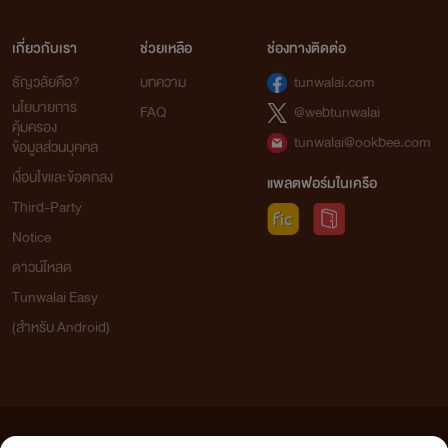
เกี่ยวกับเรา
ช่วยเหลือ
ช่องทางติดต่อ
ธัญวลัยคือ?
บทความ
tunwalai.com
นโยบายการ
FAQ
@webtunwalai
คุ้มครอง
tunwalai@ookbee.com
ข้อมูลส่วนบุคคล
เงื่อนไขและข้อตกลง
แพลตฟอร์มในเครือ
Third-Party
Notice
ดาวน์โหลด
Tunwalai Easy
(สำหรับ Android)