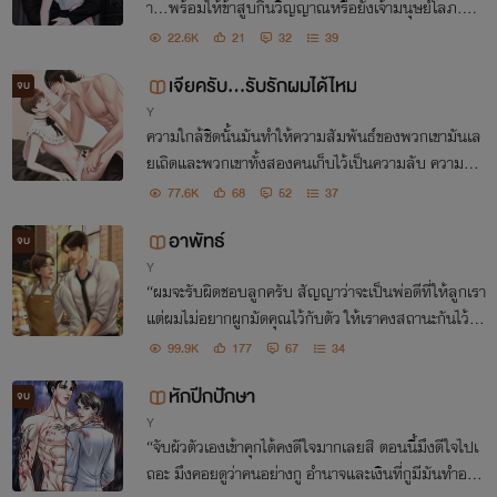
า...พร้อมให้ข้าสูบกินวิญญาณหรือยังเจ้ามนุษย์โลภ....
22.6K
21
32
39
เจียครับ...รับรักผมได้ไหม
จบ
Y
ความใกล้ชิดนั้นมันทำให้ความสัมพันธ์ของพวกเขามันเล
ยเถิดและพวกเขาทั้งสองคนเก็บไว้เป็นความลับ ความลับ
ของความสัมพันธ์ที่ไม่มีชื่อเรียก
77.6K
68
52
37
อาพัทธ์
จบ
Y
“ผมจะรับผิดชอบลูกครับ สัญญาว่าจะเป็นพ่อดีที่ให้ลูกเรา
แต่ผมไม่อยากผูกมัดคุณไว้กับตัว ให้เราคงสถานะกันไว้แ
ค่พ่อกับแม่ของลูกก็พอแล้วครับ”
99.9K
177
67
34
หักปีกปักษา
จบ
Y
“จับผัวตัวเองเข้าคุกได้คงดีใจมากเลยสิ ตอนนี้มึงดีใจไปเ
ถอะ มึงคอยดูว่าคนอย่างกู อำนาจและเงินที่กูมีมันทำอะไร