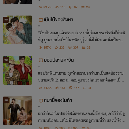
39.7K
110
87
29
เมียใบ้ของสิงหา
จบ
Y
“มึงเป็นของกูแล้วเรือง ต่อจากนี้กูต้องการอะไรมึงก็ต้องใ
ห้กู กูบอกอะไรมึงก็ต้องฟัง กูรู้ว่ามึงไม่ผิด แต่มึงเป็นคนเ
ดียวที่กูเอาคืนได้ไง””
157K
233
307
36
ม่อนปลายตะวัน
จบ
Y
แอบรักพี่แทบตาย สุดท้ายเขาบอกว่าเขาเป็นแค่น้องชาย
ปลายตะวันไม่ยอม!!! คอยดูเถอะ ม่อนหมอกต้องตกเป็นข
องตะวันคนเดียว
44.5K
151
147
31
หม่ามี้ของไมก้า
จบ
Y
เขาว่ากันว่าในประวัติสมัครงานของน้ำขิง ระบุเอาไว้ว่ามีลู
กชายหนึ่งคน แต่ไม่มีใครเคยเจอลูกชายที่ว่า และน้ำขิงก็ไ
ม่เคยพูดถึงเรื่องเด็กเลยสักครัั้งเดียว
108K
266
329
33