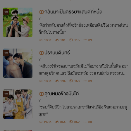
กลับมาเป็นภรรยาแสนดีที่หนึ่ง
จบ
Y
“คิดว่ากลับมาแล้วพี่จะรักน้องเหมือนเดิมรึไง มาทางไหน
ก็กลับไปทางนั้น”
135K
181
115
39
ปราบบดินทร์
จบ
Y
“คติประจำใจของปานตะวันมีไม่กี่อย่าง หนึ่งในนั้นคือ อย่า
ตกหลุมรักคนเลว ถึงมันจะหล่อ รวย เปย์เก่ง ตรงสเปคแ
ค่ไหน แต่คนเลวมันก็คือคนเลวอยู่วันยังค่ำ นิสัยมันเปลี่ย
136K
194
158
39
นไม่ได้หรอก"
คุณหมอข้าวมันไก่
จบ
Y
“ชอบก็จีบสิป๊า ไปถามอาเขาว่ามีแฟนรึยัง จีบเลยภามอนุ
ญาต”
245K
364
352
33