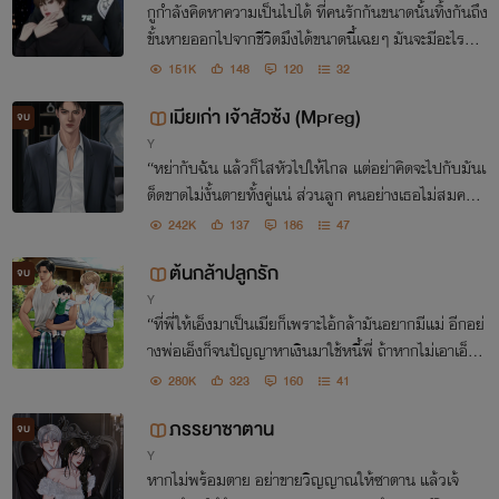
กูกำลังคิดหาความเป็นไปได้ ที่คนรักกันขนาดนั้นทิ้งกันถึง
ขั้นหายออกไปจากชีวิตมึงได้ขนาดนี้เฉยๆ มันจะมีอะไรนอ
กจากมันเกลียดกูไปแล้วก็แค่นั้น...
151K
148
120
32
เมียเก่า เจ้าสัวซ้ง (Mpreg)
จบ
Y
“หย่ากับฉัน แล้วก็ไสหัวไปให้ไกล แต่อย่าคิดจะไปกับมันเ
ด็ดขาดไม่งั้นตายทั้งคู่แน่ ส่วนลูก คนอย่างเธอไม่สมควรเ
ป็นแม่ใครด้วยซ้ำ คลอดเสร็จก็ไสหัวไปซะ”
242K
137
186
47
ต้นกล้าปลูกรัก
จบ
Y
“ที่พี่ให้เอ็งมาเป็นเมียก็เพราะไอ้กล้ามันอยากมีแม่ อีกอย่
างพ่อเอ็งก็จนปัญญาหาเงินมาใช้หนี้พี่ ถ้าหากไม่เอาเอ็งม
าพี่ก็เสียเงินไปเปล่าๆนะสิ”
280K
323
160
41
ภรรยาซาตาน
จบ
Y
หากไม่พร้อมตาย อย่าขายวิญญาณให้ซาตาน แล้วเจ้