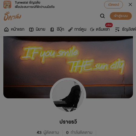
Tunwalai ธัญวลัย
เปิดแอป
เพื่อประสบการณ์ที่ดีกว่าบนมือถือ
เข้าสู่ระบบ
มาใหม่
หน้าแรก
นิยาย
อีบุ๊ก
การ์ตูน
ดรีมแชท
ธัญลิสต์
ปรายรวี
43
ผู้ติดตาม
0
กำลังติดตาม