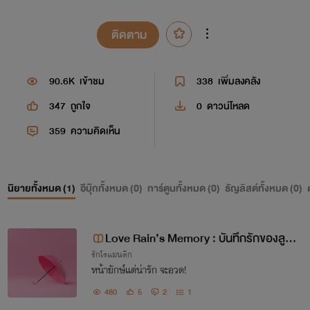
ติดตาม
90.6K
เข้าชม
338
เพิ่มลงคลัง
347
ถูกใจ
0
ดาวน์โหลด
359
ความคิดเห็น
นิยายทั้งหมด (
1
)
อีบุ๊กทั้งหมด (
0
)
การ์ตูนทั้งหมด (
0
)
ธัญลิสต์ทั้งหมด (
0
)
Love Rain’s Memory : บันทึกรักของลูกต
รักโรแมนติก
าล
หน้ายักษ์แต่น่ารัก จะอวด!
480
5
2
1