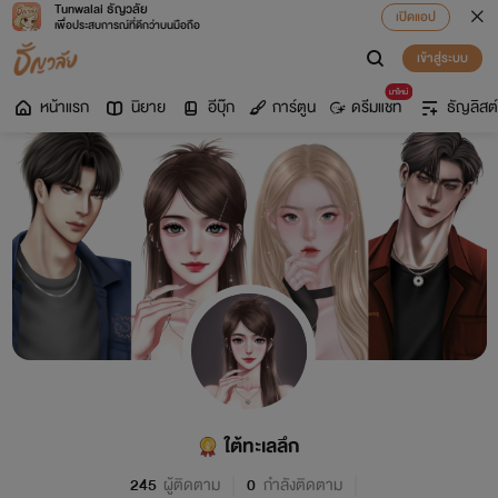
Tunwalai ธัญวลัย
เปิดแอป
เพื่อประสบการณ์ที่ดีกว่าบนมือถือ
เข้าสู่ระบบ
มาใหม่
หน้าแรก
นิยาย
อีบุ๊ก
การ์ตูน
ดรีมแชท
ธัญลิสต์
ใต้ทะเลลึก
245
ผู้ติดตาม
0
กำลังติดตาม