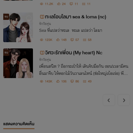
ถามน้องว่ากินข้าวหรือยัง ทั้งที่ใจจริงๆ อยากถามว่า“กิน
11.2K
24
11
11
กับกูไหม” และสุดท้ายมันก็แค่มีไฟแช็กในมือ!
ทะเลโอบโลมา sea &​ loma (nc)
จบ
รักวัยรุ่น
Sea ที่แปลว่าทะเล ทะเล แปลว่า โลมา
123K
148
57
58
วิศวะรักเพื่อน (My heart) Nc
จบ
รักวัยรุ่น
เพื่อนสนิท ? ถือกระเป๋าให้ เดินจับมือกัน งอน!เวลามีคน
อื่นมาจีบ ให้ดอกไม้วันวาเลนไทน์ (ช่อใหญ่เบ้อเร่อ) พีคสุ
ด! เพื่อนสนิทจดทะเบียนสมรสกันแล้ว… ยังไงดีล่ะ เพื่อ
143K
106
86
49
นสนิทกี่โมงดี
แสดงความคิดเห็น