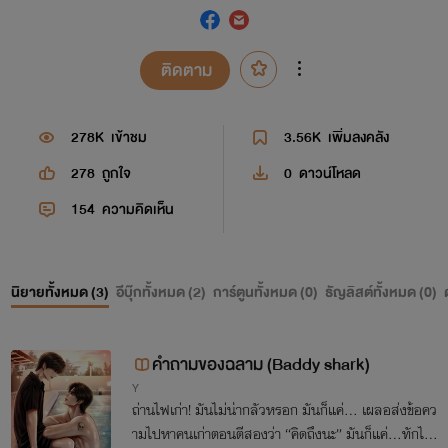
ติดตาม
278K
เข้าชม
3.56K
เพิ่มลงคลัง
278
ถูกใจ
0
ดาวน์โหลด
154
ความคิดเห็น
นิยายทั้งหมด (
3
)
อีบุ๊กทั้งหมด (
2
)
การ์ตูนทั้งหมด (
0
)
ธัญลิสต์ทั้งหมด (
0
)
คำถามของฉลาม (Baddy shark)
Y
ถ่านไฟเก่า! มันไม่น่ากลัวหรอก มันก็แค่… เผลอส่งข้อคว
ามไปหาคนเก่าตอนตีสองว่า “คิดถึงนะ” มันก็แค่…ทักไป