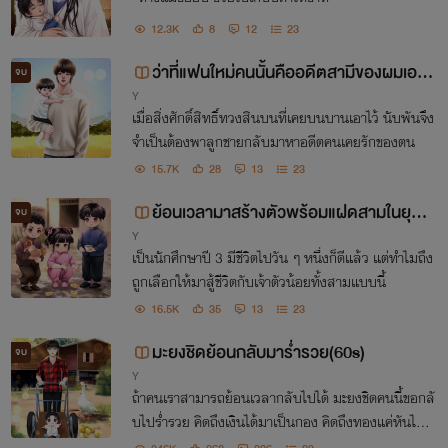
12.3K
8
12
23
ว่าที่แฟนใหม่คนนั้นคืออดีตสามีของผมเอง
จบ
Y
(90s)
เมื่อสิ่งศักดิ์สิทธิ์ทวงสินบนที่เคยบนบานเอาไว้ นับพันจึง
จำเป็นต้องพาลูกชายกลับมาหาอดีตคนเคยรักของตน
15.7K
28
13
23
ย้อนเวลามาสร้างตัวพร้อมแฝดสามในยุค 6
จบ
Y
0
เป็นนักศึกษาปี 3 มีชีวิตไปวัน ๆ หนึ่งก็ดีแล้ว แต่ทำไมถึง
ถูกเลือกให้มาสู้ชีวิตกับเจ้าตัวน้อยทั้งสามแบบนี้
16.5K
35
13
23
มะยงชิดย้อนกลับมาร่ำรวย(60s)
จบ
Y
ถ้าคนเราสามารถย้อนเวลากลับไปได้ มะยงชิดคนนี้ขอกลั
บไปร่ำรวย คิดถึงเงินได้มาเป็นกอง คิดถึงทองแค่หันไปม
อง มันก็วางกองอยู่มากมาย