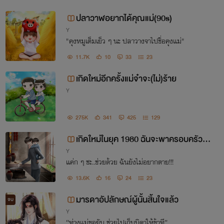
ปลาวาฬอยากได้คุณแม่(90s)
Y
"คุงหมูเต็มเย็ว ๆ นะ ปลาวางจาไปชื่อคุงแม่"
11.7K
10
33
23
เกิดใหม่อีกครั้งแม่จ๋าจะ(ไม่)ร้าย
Y
275K
341
425
129
เกิดใหม่ในยุค 1980 ฉันจะพาครอบครัวร่ำร
Y
วย
แค่ก ๆ ชะ..ช่วยด้วย ฉันยังไม่อยากตาย!!!
13.6K
16
24
23
มารดาอัปลักษณ์ผู้นั้นสิ้นใจแล้ว
จบ
Y
“ท่างแม่ขอยับ ช่วยไปเก็บบิดาให้ข้าที”