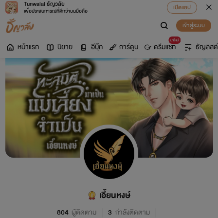
Tunwalai ธัญวลัย
เปิดแอป
เพื่อประสบการณ์ที่ดีกว่าบนมือถือ
เข้าสู่ระบบ
มาใหม่
หน้าแรก
นิยาย
อีบุ๊ก
การ์ตูน
ดรีมแชท
ธัญลิสต์
เอี้ยนหงษ์
804
ผู้ติดตาม
3
กำลังติดตาม