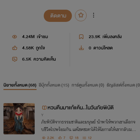
ติดตาม
4.24M
เข้าชม
23.9K
เพิ่มลงคลัง
4.58K
ถูกใจ
0
ดาวน์โหลด
6.5K
ความคิดเห็น
นิยายทั้งหมด (
68
)
อีบุ๊กทั้งหมด (
15
)
การ์ตูนทั้งหมด (
0
)
ธัญลิสต์ทั้งหมด (
0
หวนคืนมาแก้แค้น..ในวันภัยพิบัติ
Y
ภัยพิบัติจากธรรมชาติและมนุษย์ นำพาให้พวกเขาเลือกจ
บชีวิตไปพร้อมกัน แต่โชคชะตาได้ให้โอกาสให้เขากลับมาแ
ก้แค้นอีกครั้ง
2.2K
7
18
12