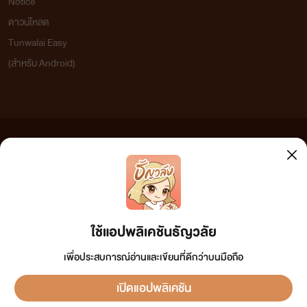
Notice
ดาวน์โหลด
Tunwalai Easy
(สำหรับ Android)
ข้อความที่ท่านได้อ่านจากเว็บไซต์นี้เกิดจากการเขียนโดยสาธารณชนและเผยแพร่โดยอัตโนมัติ ผู้ดูแล
เว็บไซต์แห่งนี้ไม่ได้เห็นด้วยและไม่ขอรับผิดชอบต่อข้อความใดๆ ทั้งสิ้น ดังนั้นผู้อ่านทุกท่านโปรดใช้
วิจารณญาณในการกลั่นกรองด้วยตนเอง และหากท่านพบข้อความใดๆ ที่ขัดต่อกฎหมายและศีลธรรม
กรุณาแจ้งมาที่
tunwalai@ookbee.com
เพื่อทีมงานจะได้ดำเนินการในทันที ทั้งนี้ ทางเว็บไซต์ขอสงวน
ลิขสิทธิ์ตามพระราชบัญญัติลิขสิทธิ์ (ฉบับเพิ่มเติม) พ.ศ.2558
ใช้แอปพลิเคชันธัญวลัย
เพื่อประสบการณ์อ่านและเขียนที่ดีกว่าบนมือถือ
เปิดแอปพลิเคชัน