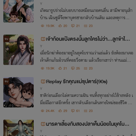
Y
เกิดมารูปร่างไม่บอบบางเหมือนเกอคนอื่น สามีพาอนุเข้า
บ้าน เฉินซูลี่จึงพาบุตรชายกลับบ้านเดิม และเหตุการณ์ที่
เปลี่ยนโชคชะตาก็เกิดขึ้น
19.9K
20
21
23
เจ้าก้อนแป้งตรงนั้นลูกใครไม่ว่า...ลูกข้าไม่ใ
จบ
Y
ช่
เมื่อนักฆ่าต้องมาอยู่ในยุคโบราณว่าแย่แล้ว ยังต้องมาเจอ
เจ้าเด็กแก้มอ้วนที่คอยวิ่งตาม แล้วเรียกเขาว่า ท่านแม่อีก
ชีวิตนี้ช่างบันเทิงเสียจริง
19.9K
21
25
23
Replay รักคุณแม่ซุปตาร์(90s)
จบ
Y
ชาติก่อนเลือกไล่ตามความฝัน จนทิ้งทุกอย่างไว้ข้างหลัง เ
มื่อมีโอกาสอีกครั้ง เขากลับเลือกเส้นทางใหม่ของชีวิต ทิ้ง
ชื่อเสียงและความโด่งดังที่เคยมี เพื่อเจ้าตัวน้อยอีกครั้ง
24.4K
29
61
23
มารดาเลี้ยงกับสองปลาเค็มน้อยในยุคโบรา
Y
ณ