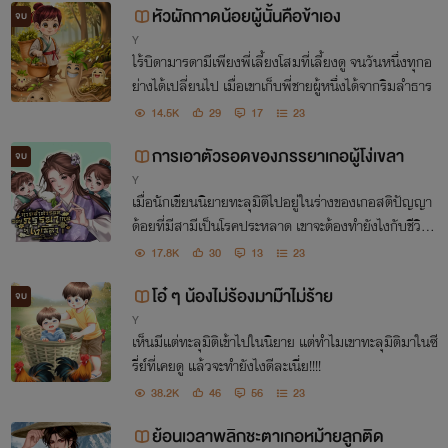
หัวผักกาดน้อยผู้นั้นคือข้าเอง
จบ
Y
ไร้บิดามารดามีเพียงพี่เลี้ยงโสมที่เลี้ยงดู จนวันหนึ่งทุกอ
ย่างได้เปลี่ยนไป เมื่อเขาเก็บพี่ชายผู้หนึ่งได้จากริมลำธาร
14.5K
29
17
23
การเอาตัวรอดของภรรยาเกอผู้โง่เขลา
จบ
Y
เมื่อนักเขียนนิยายทะลุมิติไปอยู่ในร่างของเกอสติปัญญา
ด้อยที่มีสามีเป็นโรคประหลาด เขาจะต้องทำยังไงกับชีวิต
ถึงแม้จะมีสิ่งพิเศษติดตัว แต่มันใช้ประโยชน์ได้จริงหรือ?
17.8K
30
13
23
โอ๋ ๆ น้องไม่ร้องมาม๊าไม่ร้าย
จบ
Y
เห็นมีแต่ทะลุมิติเข้าไปในนิยาย แต่ทำไมเขาทะลุมิติมาในซี
รี่ย์ที่เคยดู แล้วจะทำยังไงดีละเนี่ย!!!!
38.2K
46
56
23
ย้อนเวลาพลิกชะตาเกอหม้ายลูกติด