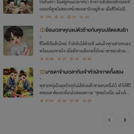
ไร้เงินตรา มีแต่ผู้คนแปลกหน้า ข้างกายมีเพียงเด็กน้อยทั้
งสองที่ดูจะไม่ชอบหน้าของเขานักอยู่ด้วย เมื่อชีวิตไม่มีทา
งเลือก เขาต้องเดินหน้าต่อเท่านั้น
17K
15
21
23
ย้อนเวลาคุณแม่ตัวร้ายกับคุณปลัดแสนรัก
Y
ชีวิตที่เริ่มต้นใหม่ กำลังไปได้ด้วยดี แต่แล้วทุกอย่างจบลง
พร้อมลมหายใจ เมื่อมีทางเลือกครั้งใหม่ เขาขอกลับมาป
กป้องรอยยิ้มของคนที่รักอีกครั้ง
22.8K
27
39
30
มารดาข้ามเวลากับเจ้าหัวผักกาดทั้งสอง
จบ
Y
พุชายหนุ่มในยุคปัจจุบันได้ช่วยเด็กชายคนหนึ่งไว้ ทำให้ชีวิ
ตของเขาต้องเปลี่ยนไปตลอดกาล "ชุดอะไรเนี่ย แล้วเจ้านุ่
มนิ่มทั้งสองเป็นใครกัน""ท่างแม่ขอยับ!!!"
27.2K
36
68
29