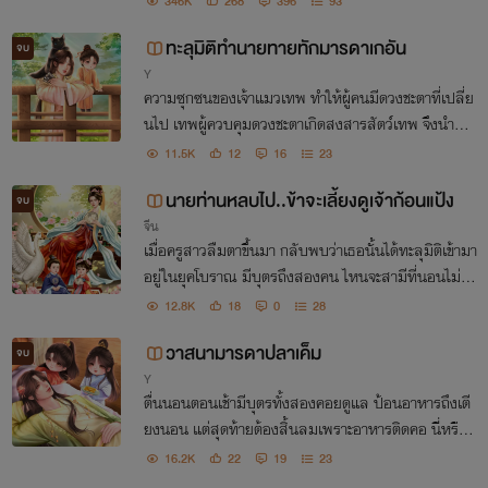
346K
268
396
93
ทะลุมิติทำนายทายทักมารดาเกอัน
จบ
Y
ความซุกซนของเจ้าแมวเทพ ทำให้ผู้คนมีดวงชะตาที่เปลี่ย
นไป เทพผู้ควบคุมดวงชะตาเกิดสงสารสัตว์เทพ จึงนำพา
ดวงวิญญาณของอาทิตย์ให้เข้ามาอยู่ในร่างของเกอผู้อาภั
11.5K
12
16
23
พ และช่วยทำนายทายทักแก้ไขดวงชะตาที่ผิดพลาด
นายท่านหลบไป..ข้าจะเลี้ยงดูเจ้าก้อนแป้ง
จบ
จีน
เมื่อครูสาวลืมตาขึ้นมา กลับพบว่าเธอนั้นได้ทะลุมิติเข้ามา
อยู่ในยุคโบราณ มีบุตรถึงสองคน ไหนจะสามีที่นอนไม่ได้
สติอีก แล้วชีวิตต่อจากนี้จะต้องทำอย่างไรดี
12.8K
18
0
28
วาสนามารดาปลาเค็ม
จบ
Y
ตื่นนอนตอนเช้ามีบุตรทั้งสองคอยดูแล ป้อนอาหารถึงเตี
ยงนอน แต่สุดท้ายต้องสิ้นลมเพราะอาหารติดคอ นี่หรือคื
อวาสนาของร่างเดิม...ข้าว่าไม่น่าใช่
16.2K
22
19
23