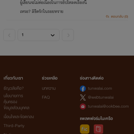
ผู้เขียนจะไม่ต่อเนื่องในการอัปโหลดเรื่องนี้
เหรอ? ลิขิตรักในรอยทราย
ตอบกลับ (0)
<
>
เกี่ยวกับเรา
ช่วยเหลือ
ช่องทางติดต่อ
ธัญวลัยคือ?
บทความ
tunwalai.com
นโยบายการ
FAQ
@webtunwalai
คุ้มครอง
tunwalai@ookbee.com
ข้อมูลส่วนบุคคล
เงื่อนไขและข้อตกลง
แพลตฟอร์มในเครือ
Third-Party