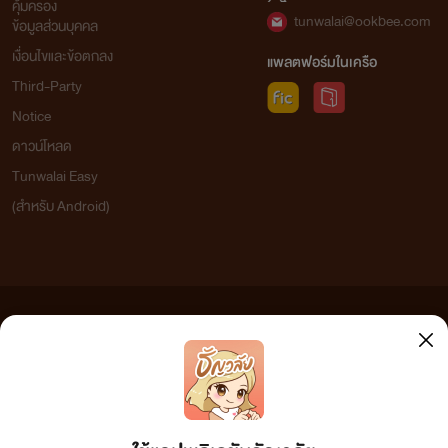
คุ้มครอง
tunwalai@ookbee.com
ข้อมูลส่วนบุคคล
เงื่อนไขและข้อตกลง
แพลตฟอร์มในเครือ
Third-Party
Notice
ดาวน์โหลด
Tunwalai Easy
(สำหรับ Android)
ข้อความที่ท่านได้อ่านจากเว็บไซต์นี้เกิดจากการเขียนโดยสาธารณชนและเผยแพร่โดยอัตโนมัติ ผู้ดูแล
เว็บไซต์แห่งนี้ไม่ได้เห็นด้วยและไม่ขอรับผิดชอบต่อข้อความใดๆ ทั้งสิ้น ดังนั้นผู้อ่านทุกท่านโปรดใช้
วิจารณญาณในการกลั่นกรองด้วยตนเอง และหากท่านพบข้อความใดๆ ที่ขัดต่อกฎหมายและศีลธรรม
กรุณาแจ้งมาที่
tunwalai@ookbee.com
เพื่อทีมงานจะได้ดำเนินการในทันที ทั้งนี้ ทางเว็บไซต์ขอสงวน
ลิขสิทธิ์ตามพระราชบัญญัติลิขสิทธิ์ (ฉบับเพิ่มเติม) พ.ศ.2558