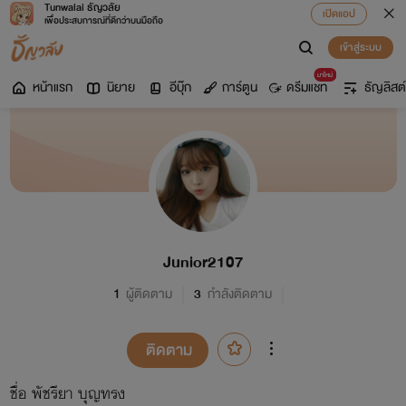
Tunwalai ธัญวลัย
เปิดแอป
เพื่อประสบการณ์ที่ดีกว่าบนมือถือ
เข้าสู่ระบบ
มาใหม่
หน้าแรก
นิยาย
อีบุ๊ก
การ์ตูน
ดรีมแชท
ธัญลิสต์
Junior2107
1
ผู้ติดตาม
3
กำลังติดตาม
ติดตาม
ชื่อ พัชรียา บุญทรง