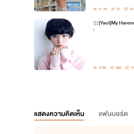
51.1K
91
33
[Yaoi]My Harem
Y
213K
360
7
แสดงความคิดเห็น
แฟนบอร์ด