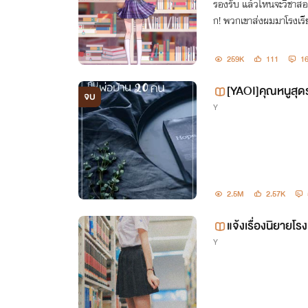
รองรับ แล้วไหนจะวิชาสอนเ
ก! พวกเขาส่งผมมาโรงเรีย
259K
111
1
[YAOI]คุณหนูสุด
จบ
Y
2.5M
2.57K
แจ้งเรื่องนิยายโร
Y