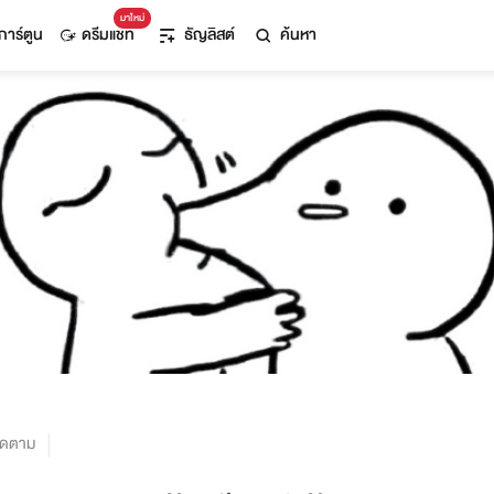
มาใหม่
การ์ตูน
ดรีมแชท
ธัญลิสต์
ค้นหา
ิดตาม