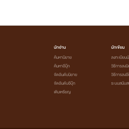
นักอ่าน
นักเขียน
ค้นหานิยาย
ลงทะเบียนนั
ค้นหาอีบุ๊ก
วิธีการลงน
จัดอันดับนิยาย
วิธีการลงอีบ
จัดอันดับอีบุ๊ก
ระบบสนับส
เติมเหรียญ