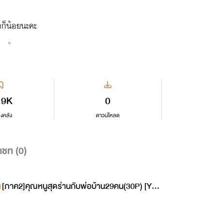
กก็น้อยนะคะ
กๆน้าา
.9K
0
ลงคลัง
ดาวน์โหลด
แชท (
0
)
[ภาค2]คุณหนูสุดร่านกับพ่อบ้าน29คน(30P) [Ya
oi]