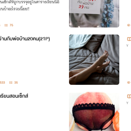
ซ็กส์ที่ถูกบรรจุอยู่ในตารางเรียนนี่อี
นบ้าอะไรวะเนี่ยย!!
6
75
ร่านกับพ่อบ้าน20คน(21P)
Y
533
35
งเรียนสอนเซ็กส์
Y