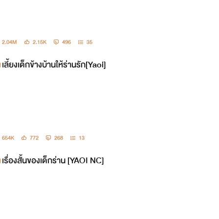
2.04M
2.15K
496
35
เลี้ยงเด็กข้างบ้านให้ร่านรัก[Yaoi]
654K
772
268
13
เรื่องสั้นของเด็กร่าน [YAOI NC]