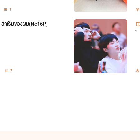
1
 ฮาเร็มของผม(Nc16P)
Y
1
7