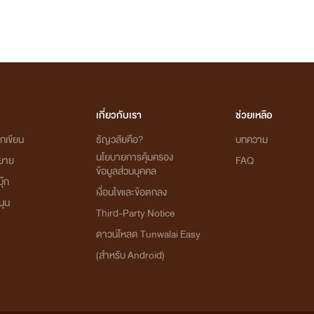
เกี่ยวกับเรา
ช่วยเหลือ
กเขียน
ธัญวลัยคือ?
บทความ
นโยบายการคุ้มครอง
ิยาย
FAQ
ข้อมูลส่วนบุคคล
ุ๊ก
เงื่อนไขและข้อตกลง
นุน
Third-Party Notice
ดาวน์โหลด Tunwalai Easy
(สำหรับ Android)