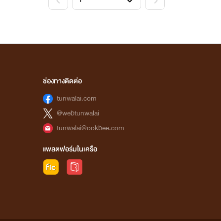
ช่องทางติดต่อ
tunwalai.com
@webtunwalai
tunwalai@ookbee.com
แพลตฟอร์มในเครือ