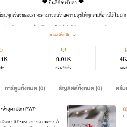
❤︎ ยินดีต้อนรับค่า ❤︎
ขียนทุกเรื่องของเรา จะสามารถสร้างความสุขให้ทุกคนที่อ่านได้ไม่มา
ณสำหรับทุกคอมเม้นต์ติชม หรือให้กำลังใจ และทุกการสนับสนุนมา
แสดงเพิ่มเติม
Enjoy Reading
.1K
3.01K
46
กใจ
ความคิดเห็น
เพิ่ม
การ์ตูนทั้งหมด (
0
)
ธัญลิสต์ทั้งหมด (
0
)
ดรีม
นประจำสุดแปลก PWP
Y
ป็นเรื่องปกติ มีชมรมระบายความอยากไว้