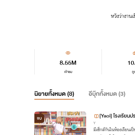
หวังว่างานเ
ขอบคุ
8.55M
10
เข้าชม
ถู
นิยายทั้งหมด (
8
)
อีบุ๊กทั้งหมด (
3
)
[Yaoi] โรงเรีย
จบ
Y
มีเซ็กส์กันในห้องเรียนเ