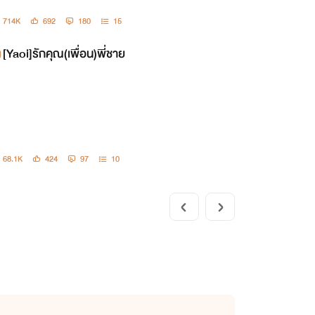
714K
692
180
15
[Yaoi]รักคุณ(เพื่อน)พี่ชาย
68.1K
424
97
10