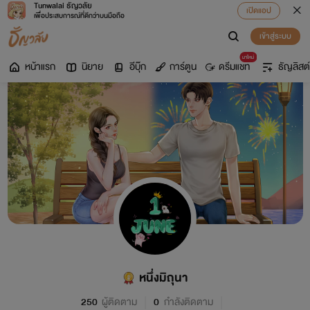
Tunwalai ธัญวลัย
เปิดแอป
เพื่อประสบการณ์ที่ดีกว่าบนมือถือ
เข้าสู่ระบบ
มาใหม่
หน้าแรก
นิยาย
อีบุ๊ก
การ์ตูน
ดรีมแชท
ธัญลิสต์
หนึ่งมิถุนา
250
ผู้ติดตาม
0
กำลังติดตาม