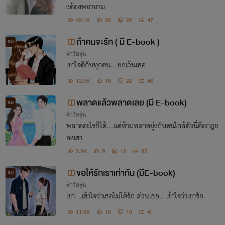
งต้องพยายาม
42.1K
35
22
47
ถ้าคนจะรัก ( มี E-book )
จบ
รักวัยรุ่น
เขาใจดีกับทุกคน...ยกเว้นเธอ
13.9K
18
22
46
พลาดแล้วพลาดเลย (มี E-book)
จบ
รักวัยรุ่น
พลาดอะไรก็ได้...แต่ห้ามพลาดยุ่งกับคนใกล้ตัวนี่คือกฎข
องเขา
2.9K
9
13
35
ขอให้รักเราเท่ากัน (มีE-book)
จบ
รักวัยรุ่น
เขา...เข้าใจว่าเธอไม่ได้รัก ส่วนเธอ...เข้าใจว่าเขารัก
11.9K
15
10
41