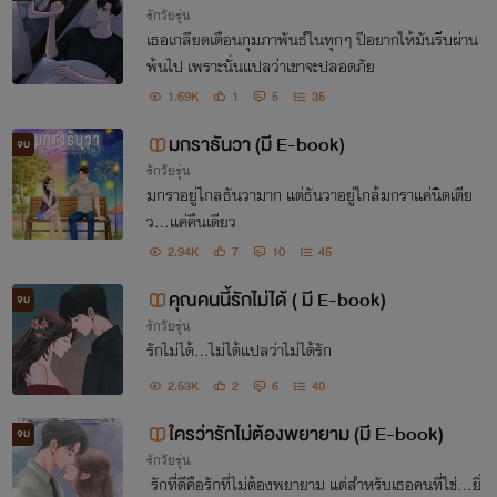
รักวัยรุ่น
เธอเกลียดเดือนกุมภาพันธ์ในทุกๆ ปีอยากให้มันรีบผ่าน
พ้นไป เพราะนั่นแปลว่าเขาจะปลอดภัย
1.69K
1
5
35
มกราธันวา (มี E-book)
จบ
รักวัยรุ่น
มกราอยู่ไกลธันวามาก แต่ธันวาอยู่ใกล้มกราแค่นิดเดีย
ว...แค่คืนเดียว
2.94K
7
10
45
คุณคนนี้รักไม่ได้ ( มี E-book)
จบ
รักวัยรุ่น
รักไม่ได้...ไม่ได้แปลว่าไม่ได้รัก
2.53K
2
6
40
ใครว่ารักไม่ต้องพยายาม (มี E-book)
จบ
รักวัยรุ่น
รักที่ดีคือรักที่ไม่ต้องพยายาม แต่สำหรับเธอคนที่ใช่...ยิ่