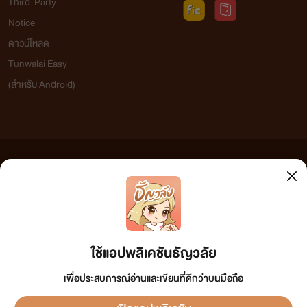
Third-Party
Notice
ดาวน์โหลด
Tunwalai Easy
(สำหรับ Android)
ข้อความที่ท่านได้อ่านจากเว็บไซต์นี้เกิดจากการเขียนโดยสาธารณชนและเผยแพร่โดยอัตโนมัติ ผู้ดูแล
เว็บไซต์แห่งนี้ไม่ได้เห็นด้วยและไม่ขอรับผิดชอบต่อข้อความใดๆ ทั้งสิ้น ดังนั้นผู้อ่านทุกท่านโปรดใช้
วิจารณญาณในการกลั่นกรองด้วยตนเอง และหากท่านพบข้อความใดๆ ที่ขัดต่อกฎหมายและศีลธรรม
กรุณาแจ้งมาที่
tunwalai@ookbee.com
เพื่อทีมงานจะได้ดำเนินการในทันที ทั้งนี้ ทางเว็บไซต์ขอสงวน
ลิขสิทธิ์ตามพระราชบัญญัติลิขสิทธิ์ (ฉบับเพิ่มเติม) พ.ศ.2558
ใช้แอปพลิเคชันธัญวลัย
เพื่อประสบการณ์อ่านและเขียนที่ดีกว่าบนมือถือ