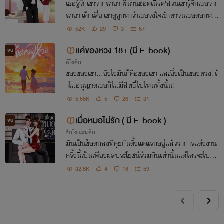
เธอรู้จักเขาจากฉายา'พี่น่านฮอตเนิร์ด'ส่วนเขารู้จักเธอจาก
ฉายา'เด็กเสี่ย'เขาดูถูกหาว่าเธอจงใจเข้าหาจนเธอตอกหน้
าไปว่า"อย่างคุณดูก็รู้ว่าไม่แซ่บ"และจากมาแบบเชิดๆ ใคร
52K
29
3
57
จะรู้ว่าวันหนึ่งเธอต้องมาเป็นเลขาให้เขา
แค่ของหวง 18+ (มี E-book)
จบ
อีโรติก
ของของเขา...ยังไงมันก็คือของเขา และยิ่งเป็นของหวง! ถ้
าไม่อนุญาตเธอก็ไม่มีสิทธิ์ไปไหนทั้งนั้น!
5.56K
5
26
31
เมื่อหมอไม่รัก ( มี E-book )
จบ
รักโรแมนติก
มันเป็นข้อตกลงที่คุยกันตั้งแต่แรกอยู่แล้วว่าการแต่งงาน
ครั้งนี้เป็นเพียงผลประโยชน์ร่วมกันเท่านั้นแต่ใครจะไปคิด
ว่าเธอจะเกิดใจเต้นแรงกับคุณหมอหน้านิ่งที่เป็นสามีตัวเอ
32.6K
4
18
59
ง ทั้งๆ ที่รู้อยู่แก่ใจว่าเขาไม่รัก