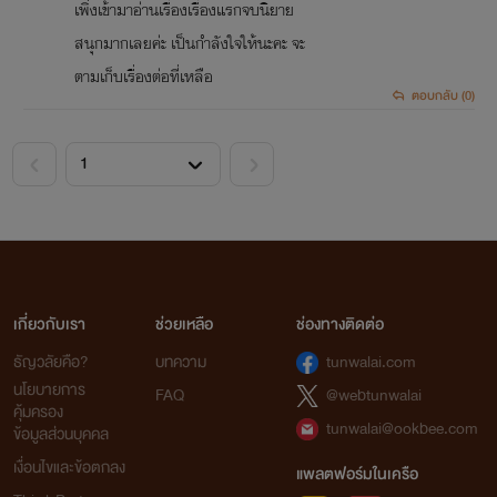
เพิ่งเข้ามาอ่านเรื่องเรื่องแรกจบนิยาย
สนุกมากเลยค่ะ เป็นกำลังใจให้นะคะ จะ
ตามเก็บเรื่องต่อที่เหลือ
ตอบกลับ (0)
<
>
เกี่ยวกับเรา
ช่วยเหลือ
ช่องทางติดต่อ
ธัญวลัยคือ?
บทความ
tunwalai.com
นโยบายการ
FAQ
@webtunwalai
คุ้มครอง
tunwalai@ookbee.com
ข้อมูลส่วนบุคคล
เงื่อนไขและข้อตกลง
แพลตฟอร์มในเครือ