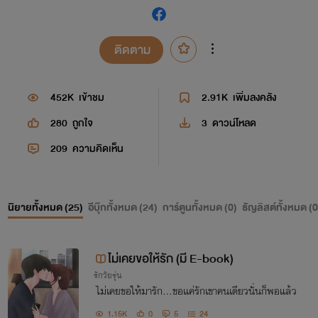
ติดตาม
452K
เข้าชม
2.91K
เพิ่มลงคลัง
280
ถูกใจ
3
ดาวน์โหลด
209
ความคิดเห็น
นิยายทั้งหมด (
25
)
อีบุ๊กทั้งหมด (
24
)
การ์ตูนทั้งหมด (
0
)
ธัญลิสต์ทั้งหมด (
0
ไม่เคยขอให้รัก (มี E-book)
รักวัยรุ่น
ไม่เคยขอให้มารัก...ขอแค่รักเขาคนเดียวนั่นก็พอแล้ว
1.15K
0
5
24