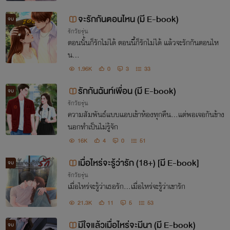
จะรักกันตอนไหน (มี E-book)
จบ
รักวัยรุ่น
ตอนนั้นก็รักไม่ได้ ตอนนี้ก็รักไม่ได้ แล้วจะรักกันตอนไห
น...
1.96K
0
3
33
รักกันฉันท์เพื่อน (มี E-book)
จบ
รักวัยรุ่น
ความสัมพันธ์แบบแอบเข้าห้องทุกคืน…แต่พอเจอกันข้าง
นอกทำเป็นไม่รู้จัก
16K
4
0
51
เมื่อไหร่จะรู้ว่ารัก (18+) [มี E-book]
จบ
รักวัยรุ่น
เมื่อไหร่จะรู้ว่าเธอรัก...เมื่อไหร่จะรู้ว่าเขารัก
21.3K
11
5
53
มีใจแล้วเมื่อไหร่จะมีนา (มี E-book)
จบ