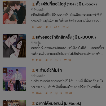
ตั้งแต่วันที่เธอไม่อยู่ (18+) ( มี E-book)
จบ
รักโรแมนติก
อดีตเป็นสิ่งที่ไม่มีวันหวนกลับเป็นเพียงความทรงจำที่เก็
บซ่อนลึกอยู่ในใจ 'เขา'สร้างอดีตที่สวยงามให้เธอส่วน 'เธ
อ' สร้างความทรงจำที่เลวร้ายให้กับเขา แต่ใครจะรู้ว่าเธอเ
5.76K
1
1
56
สียใจมากแค่ไหนตั้งแต่วันที่เขาไม่อยู่
แค่ขอลองรักอีกสักครั้ง ( มี E-BOOK )
จบ
รักวัยรุ่น
ตอนนั้นที่เธอขอเราเป็นแฟนเราให้เธอไม่ได้…แต่ตอนนี้เร
าพร้อมแล้วแต่เธอกลับไม่เอา ไม่เป็นไรเราแค่ขอลองจีบเ
ธออีกสักครั้ง
11.6K
15
1
53
จะทำยังไงก็ไม่รัก
จบ
รักโรแมนติก
ปกติพระเอกกับนางเอกมันก็ได้กันแบบนี้เมื่อใครสักคนโด
นวางยาปลุกเซ็กซ์! คืนนั้นเธอจึงปล่อยให้เขากินยานั่นเพื่
อหวังขยับความสัมพันธ์ รักเขามาตั้งหลายปีก็ขอใช้วิธีนี้แ
20.4K
16
14
61
หละในเมื่อที่ผ่านมาจะทำยังไงเขาก็ไม่รัก
อยากได้หมอคนนี้ (มี Ebook)
จบ