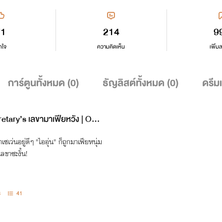
71
214
9
กใจ
ความคิดเห็น
เพิ่ม
การ์ตูนทั้งหมด (
0
)
ธัญลิสต์ทั้งหมด (
0
)
ดรีม
retary’s เลขามาเฟียหวัง | Ome
เซเว่นอยู่ดีๆ "ไออุ่น" ก็ถูกมาเฟียหนุ่ม
เลขาซะงั้น!
3
41