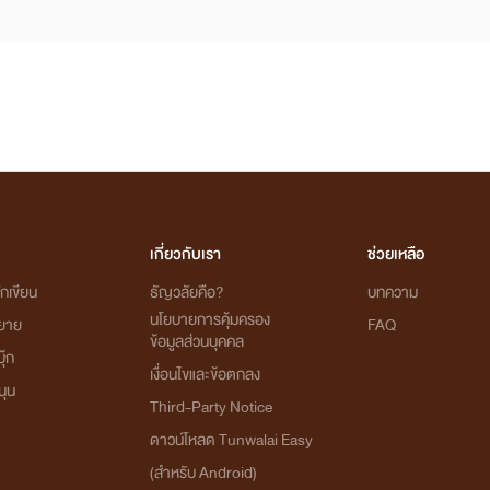
เกี่ยวกับเรา
ช่วยเหลือ
กเขียน
ธัญวลัยคือ?
บทความ
นโยบายการคุ้มครอง
ิยาย
FAQ
ข้อมูลส่วนบุคคล
ุ๊ก
เงื่อนไขและข้อตกลง
นุน
Third-Party Notice
ดาวน์โหลด Tunwalai Easy
(สำหรับ Android)