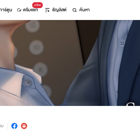
มาใหม่
การ์ตูน
ดรีมแชท
ธัญลิสต์
ค้นหา
าม