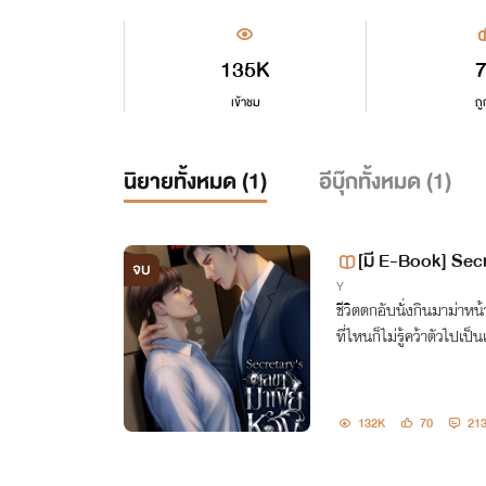
135K
เข้าชม
ถู
นิยายทั้งหมด (
1
)
อีบุ๊กทั้งหมด (
1
)
[มี E-Book] Sec
จบ
Y
gaverse
ชีวิตตกอับนั่งกินมาม่าหน้า
ที่ไหนก็ไม่รู้คว้าตัวไปเป็น
132K
70
21