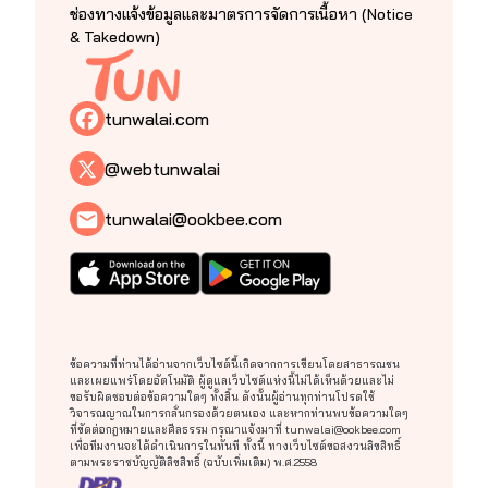
ช่องทางแจ้งข้อมูลและมาตรการจัดการเนื้อหา (Notice
& Takedown)
tunwalai.com
@webtunwalai
tunwalai@ookbee.com
ข้อความที่ท่านได้อ่านจากเว็บไซต์นี้เกิดจากการเขียนโดยสาธารณชน
และเผยแพร่โดยอัตโนมัติ ผู้ดูแลเว็บไซต์แห่งนี้ไม่ได้เห็นด้วยและไม่
ขอรับผิดชอบต่อข้อความใดๆ ทั้งสิ้น ดังนั้นผู้อ่านทุกท่านโปรดใช้
วิจารณญาณในการกลั่นกรองด้วยตนเอง และหากท่านพบข้อความใดๆ
ที่ขัดต่อกฎหมายและศีลธรรม กรุณาแจ้งมาที่
tunwalai@ookbee.com
เพื่อทีมงานจะได้ดำเนินการในทันที ทั้งนี้ ทางเว็บไซต์ขอสงวนลิขสิทธิ์
ตามพระราชบัญญัติลิขสิทธิ์ (ฉบับเพิ่มเติม) พ.ศ.2558