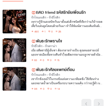
BAD friend รหัสรักยัยเพื่อนรัก
รักโรแมนติก
•
รักอีโรติก
เพราะรู้จักและสนิทกันมาตั้งแต่เด็กชนิดที่เรียกว่าแก้ผ้าถอด
เสื้อวิ่งเล่นลุยโคลนด้วยกันมา ทำให้พิมพ์ดาวมองคิมหันต์เป็น
แค่ "เพื่อนสนิท" ที่มีคำพูดติดปากเสมอว่า "ใครเขาเอาเพื่อน
490
1
0
28
มาทำแฟนกันวะ"
พันธะรักพรางใจ
จบ
รักอีโรติก
•
รักดราม่า
เมื่อ อดีตสามีผู้เย็นชา ต้องกลายร่างเป็น คุณหมอสายเปย์
และทาสเมียเพื่อทวงคืนหัวใจอดีตภรรยาและลูกชายตัวน้อย
เรื่องราวความรักสุดอลวนที่เริ่มต้นจากรอยแผลใจ และลงเอย
83
0
0
15
ด้วยปาฏิหาริย์แห่งรักแท้ใน พันธะรักพรางใจ
พันธะรักศัลยแพทย์เถื่อน
จบ
รักโรแมนติก
•
รักอีโรติก
เขากักขังเธอไว้ในกรงขังแห่งความเกลียดชัง ใช้เรือนร่าง
และหยาดน้ำตาเป็นเครื่องระบายความแค้น กว่าจะรู้ตัว นก
น้อยในกรงได้บินหนีพร้อมกับหัวใจที่บอบช้ำเหลือไว้เพียง
96
0
0
14
ความว่างเปล่า