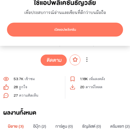
ใช้แอปพลิเคชันธัญวลัย
เพื่อประสบการณ์อ่านและเขียนที่ดีกว่าบนมือถือ
PaoMoneyPaoTang
เปิดแอปพลิเคชัน
44
ผู้ติดตาม
1
กำลังติดตาม
ติดตาม
53.7K
เข้าชม
1.18K
เพิ่มลงคลัง
28
ถูกใจ
20
ดาวน์โหลด
27
ความคิดเห็น
ผลงานทั้งหมด
นิยาย (
3
)
อีบุ๊ก (
2
)
การ์ตูน (
0
)
ธัญลิสต์ (
0
)
ดรีมแชท (
2
)