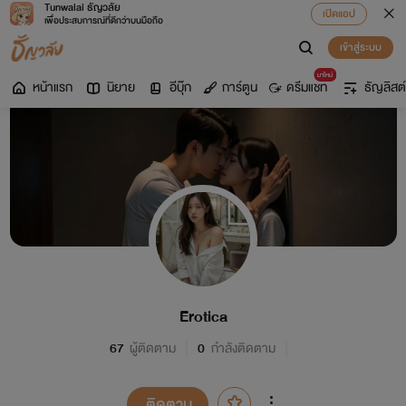
Tunwalai ธัญวลัย
เปิดแอป
เพื่อประสบการณ์ที่ดีกว่าบนมือถือ
เข้าสู่ระบบ
มาใหม่
หน้าแรก
นิยาย
อีบุ๊ก
การ์ตูน
ดรีมแชท
ธัญลิสต์
Erotica
67
ผู้ติดตาม
0
กำลังติดตาม
ติดตาม