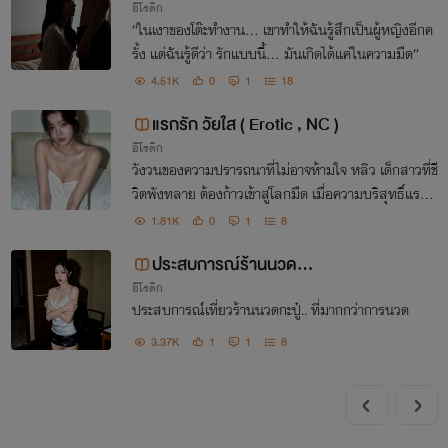
อีโรติก
“ในเงาของโต๊ะทำงาน… เขาทำให้ฉันรู้สึกเป็นผู้หญิงอีกค
รั้ง แต่ฉันรู้ดีว่า รักแบบนี้… มันเกิดได้แค่ในความมืด”
4.51K
0
1
18
แรกรัก วัยใส ( Erotic , NC )
อีโรติก
วังวนของความปรารถนาที่ไม่อาจห้ามใจ หลิว เด็กสาวที่ชี
วิตพังทลาย ต้องก้าวเข้าสู่โลกมืด เมื่อความบริสุทธิ์แรกผ
ลิบานพร้อมกับบทเรียนเซ็กส์ครั้งแรก สู่ชีวิตที่ซับซ้อนใน
1.81K
0
1
8
รั้วมหาวิทยาลัย
ประสบการณ์ร้านนวด...
อีโรติก
ประสบการณ์เที่ยวร้านนวดกะปู๋.. ที่มากกว่าการนวด
3.37K
1
1
8