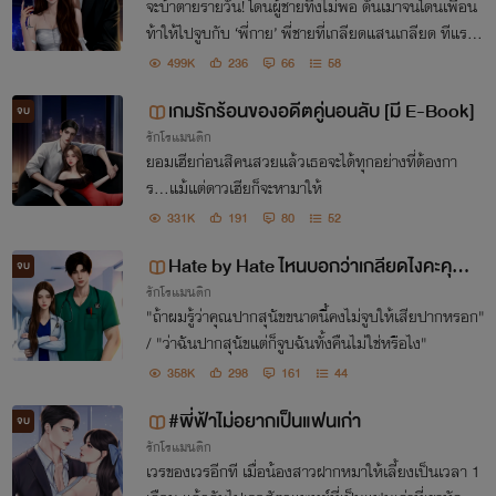
จะบ้าตายรายวัน! โดนผู้ชายทิ้งไม่พอ ดันเมาจนโดนเพื่อน
ท้าให้ไปจูบกับ ‘พี่กาย’ พี่ชายที่เกลียดแสนเกลียด ทีแรกก็
กะจะจูบเฉย ๆ แต่ไหงดันมาจบที่คอนโด!
499K
236
66
58
เกมรักร้อนของอดีตคู่นอนลับ [มี E-Book]
จบ
รักโรแมนติก
ยอมเฮียก่อนสิคนสวยแล้วเธอจะได้ทุกอย่างที่ต้องกา
ร...แม้แต่ดาวเฮียก็จะหามาให้
331K
191
80
52
Hate by Hate ไหนบอกว่าเกลียดไงคะคุณห
จบ
รักโรแมนติก
มอ
"ถ้าผมรู้ว่าคุณปากสุนัขขนาดนี้คงไม่จูบให้เสียปากหรอก"
/ "ว่าฉันปากสุนัขแต่ก็จูบฉันทั้งคืนไม่ใช่หรือไง"
358K
298
161
44
#พี่ฟ้าไม่อยากเป็นแฟนเก่า
จบ
รักโรแมนติก
เวรของเวรอีกที เมื่อน้องสาวฝากหมาให้เลี้ยงเป็นเวลา 1