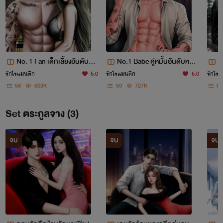
No. 1 Fan เด็กเลี้ยงอันดับหนึ่
No.1 Babe คู่หมั้นอันดับหนึ่ง
N
งของมาเฟีย
ของเพลย์บอย (มี E-book)
อ
รักโรแมนติก
5.0
รักโรแมนติก
5.0
รักโรแ
56
603K
59
727K
64
Set ตระกูลจาง (3)
จบ
จบ
จบ