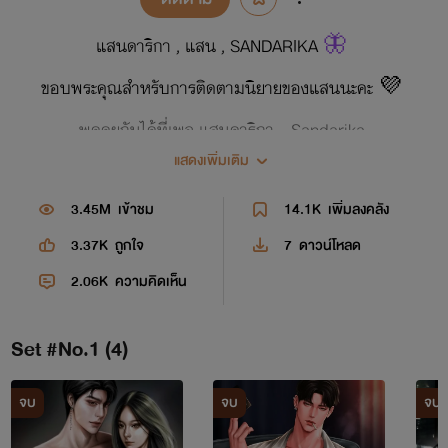
แสนดาริกา , แสน , SANDARIKA
🦋
ขอบพระคุณสำหรับการติดตามนิยายของแสนนะคะ 💜
พูดคุยกันได้ที่เพจ แสนดาริกา - Sandarika
แสดงเพิ่มเติม
https://www.facebook.com/profile.php?
id=61569021371164
3.45M
เข้าชม
14.1K
เพิ่มลงคลัง
หรือต๊อก ๆ Sandarika_ ค่า
3.37K
ถูกใจ
7
ดาวน์โหลด
2.06K
ความคิดเห็น
Love, Always.
San.
Set #No.1 (4)
จบ
จบ
จบ