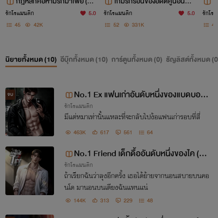
กฎหลักคือห้ามรักมาเฟีย (มี
เกมรักร้อนของอดีตคู่นอนลับ
H
E-book)
[มี E-Book]
ย
รักโรแมนติก
5.0
รักโรแมนติก
5.0
รักโรแ
45
42K
52
331K
44
นิยายทั้งหมด (
10
)
อีบุ๊กทั้งหมด (
10
)
การ์ตูนทั้งหมด (
0
)
ธัญลิสต์ทั้งหมด (
0
No.1 Ex แฟนเก่าอันดับหนึ่งของแบดบอย
จบ
รักโรแมนติก
[อีบุ๊กพร้อมโหลด]
มีแต่หมาเท่านั้นแหละที่จะกลับไปง้อแฟนเก่ารอบที่สี่
463K
617
561
64
No.1 Friend เด็กดื้ออันดับหนึ่งของไค (มีอี
รักโรแมนติก
บุ๊ก+ภาพประกอบ)
ถ้าเรียกฉันว่าลุงอีกครั้ง เธอได้ย้ายจากนอนสบายบนคอ
นโด มานอนบนเตียงฉันแทนแน่
144K
313
229
48