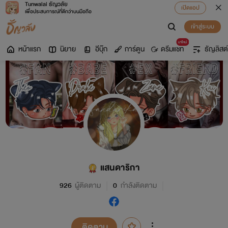
Tunwalai ธัญวลัย
เปิดแอป
เพื่อประสบการณ์ที่ดีกว่าบนมือถือ
เข้าสู่ระบบ
มาใหม่
หน้าแรก
นิยาย
อีบุ๊ก
การ์ตูน
ดรีมแชท
ธัญลิสต์
แสนดาริกา
926
ผู้ติดตาม
0
กำลังติดตาม
ติดตาม