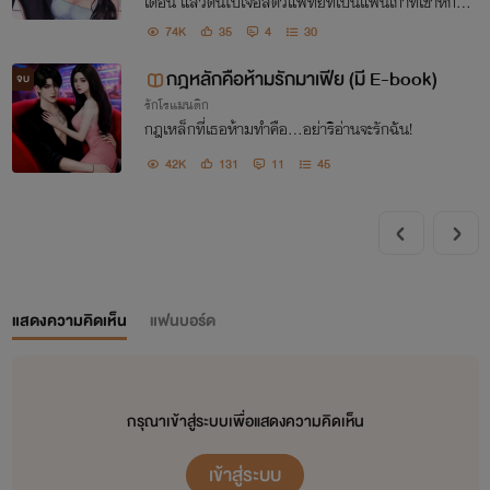
เดือน แล้วดันไปเจอสัตวแพทย์ที่เป็นแฟนเก่าที่เขาหักอกไ
ปเมื่อ 1 ปีที่แล้ว งานนี้ใครจะซวยกว่าใครล่ะเนี่ย
74K
35
4
30
กฎหลักคือห้ามรักมาเฟีย (มี E-book)
จบ
รักโรแมนติก
กฎเหล็กที่เธอห้ามทำคือ...อย่าริอ่านจะรักฉัน!
42K
131
11
45
แสดงความคิดเห็น
แฟนบอร์ด
กรุณาเข้าสู่ระบบเพื่อแสดงความคิดเห็น
เข้าสู่ระบบ