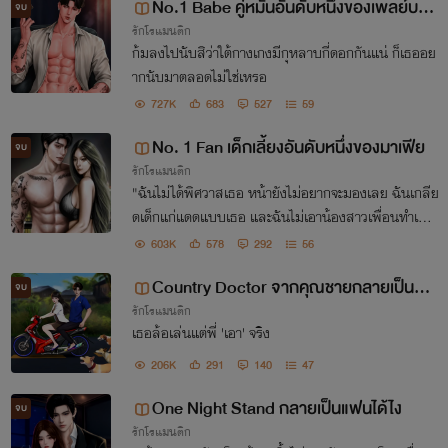
No.1 Babe คู่หมั้นอันดับหนึ่งของเพลย์บอ
จบ
รักโรแมนติก
ย (มี E-book)
ก้มลงไปนับสิว่าใต้กางเกงมีกุหลาบกี่ดอกกันแน่ ก็เธออย
ากนับมาตลอดไม่ใช่เหรอ
727K
683
527
59
No. 1 Fan เด็กเลี้ยงอันดับหนึ่งของมาเฟีย
จบ
รักโรแมนติก
"ฉันไม่ได้พิศวาสเธอ หน้ายังไม่อยากจะมองเลย ฉันเกลีย
ดเด็กแก่แดดแบบเธอ และฉันไม่เอาน้องสาวเพื่อนทำเมีย
หรอกไม่ต้องห่วง"
603K
578
292
56
Country Doctor จากคุณชายกลายเป็นหม
จบ
รักโรแมนติก
อไทบ้าน [มีE-book]
เธอล้อเล่นแต่พี่ 'เอา' จริง
206K
291
140
47
One Night Stand กลายเป็นแฟนได้ไง
จบ
รักโรแมนติก