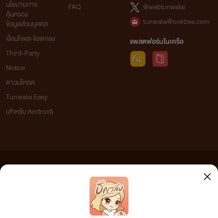
นโยบายการ
FAQ
@webtunwalai
คุ้มครอง
tunwalai@ookbee.com
ข้อมูลส่วนบุคคล
เงื่อนไขและข้อตกลง
แพลตฟอร์มในเครือ
Third-Party
Notice
ดาวน์โหลด
Tunwalai Easy
(สำหรับ Android)
ข้อความที่ท่านได้อ่านจากเว็บไซต์นี้เกิดจากการเขียนโดยสาธารณชนและเผยแพร่โดยอัตโนมัติ ผู้ดูแล
เว็บไซต์แห่งนี้ไม่ได้เห็นด้วยและไม่ขอรับผิดชอบต่อข้อความใดๆ ทั้งสิ้น ดังนั้นผู้อ่านทุกท่านโปรดใช้
วิจารณญาณในการกลั่นกรองด้วยตนเอง และหากท่านพบข้อความใดๆ ที่ขัดต่อกฎหมายและศีลธรรม
กรุณาแจ้งมาที่
tunwalai@ookbee.com
เพื่อทีมงานจะได้ดำเนินการในทันที ทั้งนี้ ทางเว็บไซต์ขอสงวน
ลิขสิทธิ์ตามพระราชบัญญัติลิขสิทธิ์ (ฉบับเพิ่มเติม) พ.ศ.2558