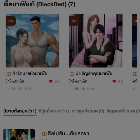
เซ็ตมาเฟียเก๊ (BlackRed) (7)
จบ
จบ
จบ
ท้ารักนายหัวมาเฟีย
บังเอิญรักคุณมาเฟีย
รักโรแมนติก
5.0
รักโรแมนติก
5.0
รักโ
81
219K
88
414K
นิยายทั้งหมด (
11
)
อีบุ๊กทั้งหมด (
11
)
การ์ตูนทั้งหมด (
0
)
ธัญลิสต์ทั้งหมด (
0
ดีลไม่ลับ…กับเธอขา