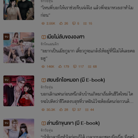
รักวัยรุ่น
“ไหนพี่บอกให้เราช่วยจีบเจ่เจ้ไง แล้วพี่จะมาหวงเราทำไม
ก่อน”
2.55K
26
5
15
เมียไม่ลับขององศา
จบ
รักโรแมนติก
“อยากเป็นเมียกูมาก เดี๋ยวกูจะแกล้งให้อยู่ที่นี่ไม่ได้เลยคอ
ยดู”
146K
179
117
68
สยบรักไอหมอก (มี E-book)
จบ
รักวัยรุ่น
บอกเลิกแฟนก่อนหนีกลับบ้านเกิดมาเริ่มต้นชีวิตใหม่ ใค
รจะไปคิดว่าชีวิตสงบสุขที่วาดฝันไว้จะต้องโดนก่อกวนด้วย
‘อดีตรุ่นพี่ที่เคยชอบ’ แต่ตอนนั้นเขาปฏิเสธเธอนี่นา “สาร
30.3K
28
37
44
รูปแบบมึงอยากมีแฟนกับเขาด้วยเหรอ”
ล่ามรักขุนเขา (มี E-book)
จบ
รักวัยรุ่น
“กูให้เวลามึงทำใจก่อนก็ได้ เวลากูบอกชอบมึงเนี่ย มึงจะไ