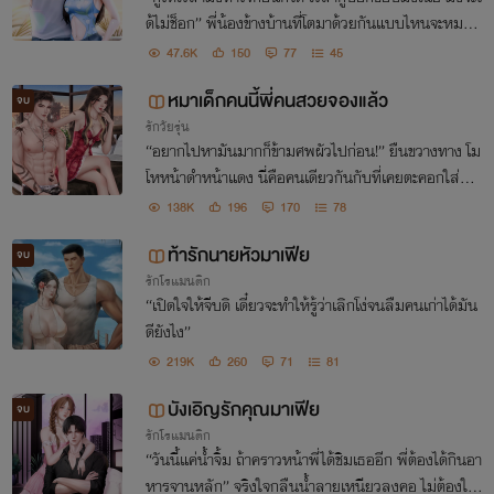
ด้ไม่ช็อก” พี่น้องข้างบ้านที่โตมาด้วยกันแบบไหนจะหมาห
ยอกไก่ เล่นกับหัวใจได้เท่าเฮียขุน!
47.6K
150
77
45
หมาเด็กคนนี้พี่คนสวยจองแล้ว
จบ
รักวัยรุ่น
“อยากไปหามันมากก็ข้ามศพผัวไปก่อน!” ยืนขวางทาง โม
โหหน้าดำหน้าแดง นี่คือคนเดียวกันกับที่เคยตะคอกใส่หน้
าว่าเอาเธอไม่ลง แต่ตอนนี้ดูจะหลงจนโงหัวไม่ขึ้นแทน
138K
196
170
78
ท้ารักนายหัวมาเฟีย
จบ
รักโรแมนติก
“เปิดใจให้จีบดิ เดี๋ยวจะทำให้รู้ว่าเลิกโง่จนลืมคนเก่าได้มัน
ดียังไง”
219K
260
71
81
บังเอิญรักคุณมาเฟีย
จบ
รักโรแมนติก
“วันนี้แค่น้ำจิ้ม ถ้าคราวหน้าพี่ได้ชิมเธออีก พี่ต้องได้กินอา
หารจานหลัก” จริงใจกลืนน้ำลายเหนียวลงคอ ไม่ต้องให้