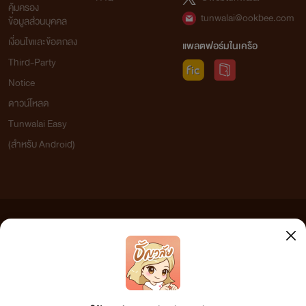
คุ้มครอง
tunwalai@ookbee.com
ข้อมูลส่วนบุคคล
เงื่อนไขและข้อตกลง
แพลตฟอร์มในเครือ
Third-Party
Notice
ดาวน์โหลด
Tunwalai Easy
(สำหรับ Android)
ข้อความที่ท่านได้อ่านจากเว็บไซต์นี้เกิดจากการเขียนโดยสาธารณชนและเผยแพร่โดยอัตโนมัติ ผู้ดูแล
เว็บไซต์แห่งนี้ไม่ได้เห็นด้วยและไม่ขอรับผิดชอบต่อข้อความใดๆ ทั้งสิ้น ดังนั้นผู้อ่านทุกท่านโปรดใช้
วิจารณญาณในการกลั่นกรองด้วยตนเอง และหากท่านพบข้อความใดๆ ที่ขัดต่อกฎหมายและศีลธรรม
กรุณาแจ้งมาที่
tunwalai@ookbee.com
เพื่อทีมงานจะได้ดำเนินการในทันที ทั้งนี้ ทางเว็บไซต์ขอสงวน
ลิขสิทธิ์ตามพระราชบัญญัติลิขสิทธิ์ (ฉบับเพิ่มเติม) พ.ศ.2558