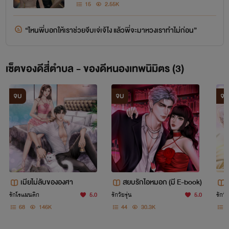
15
2.55K
“ไหนพี่บอกให้เราช่วยจีบเจ่เจ้ไง แล้วพี่จะมาหวงเราทำไม่ก่อน”
เซ็ตของดีสี่ตำบล - ของดีหนองเทพนิมิตร (3)
จบ
จบ
จบ
เมียไม่ลับขององศา
สยบรักไอหมอก (มี E-book)
รักโรแมนติก
5.0
รักวัยรุ่น
5.0
รักวัย
68
146K
44
30.3K