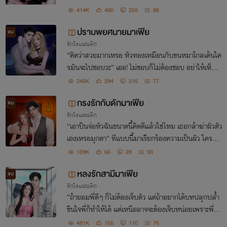
บอกก็รู้ว่าอาหารจานหลักของเขาคือการจับเธอกลืนลงท้
414K
466
255
88
องนี่แหละ
ปราบพยศนายมาเฟีย
จบ
รักโรแมนติก
“คิดว่าสวยมากเหรอ หัวทองเหมือนกับขนหมาโกลเด้นใค
รมันจะไปชอบวะ” เออ! ไม่ชอบก็ไม่ต้องชอบ อย่าให้เห็นว่า
หลังจากนี้มีคนกลืนน้ำลายตัวเองนะ แม่จะติดลิ้นทิ้งให้ดู
245K
294
216
77
กรงรักกับดักมาเฟีย
จบ
รักโรแมนติก
“เอาปืนจ่อหัวฉันขนาดนี้คิดดีแล้วใช่ไหม เธอกล้าฆ่าผัวตัว
เองเหรอมุกดา” ทีแบบนี้มาเรียกร้องความเป็นผัว ใครอย
ากได้เฮียเป็นผัวไม่ทราบ!
169K
66
28
93
หลงรักสามีมาเฟีย
จบ
รักโรแมนติก
“ถ้ายอมพี่ดีๆ ก็ไม่ต้องเจ็บตัว แต่ถ้าอยากได้บทปลุกปล้ำ
ขืนใจพี่ก็ทำให้ได้ แต่เหนืออาจจะต้องเจ็บหน่อยเพราะพี่ทำ
แล้ว พี่จะไม่หยุด” ก่อนหน้านั้นเขาคือพี่ชายที่แสนดี แต่ไ
481K
155
110
76