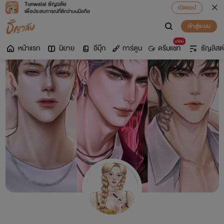
Tunwalai ธัญวลัย
เปิดแอป
เพื่อประสบการณ์ที่ดีกว่าบนมือถือ
เข้าสู่ระบบ
มาใหม่
หน้าแรก
นิยาย
อีบุ๊ก
การ์ตูน
ดรีมแชท
ธัญลิสต์